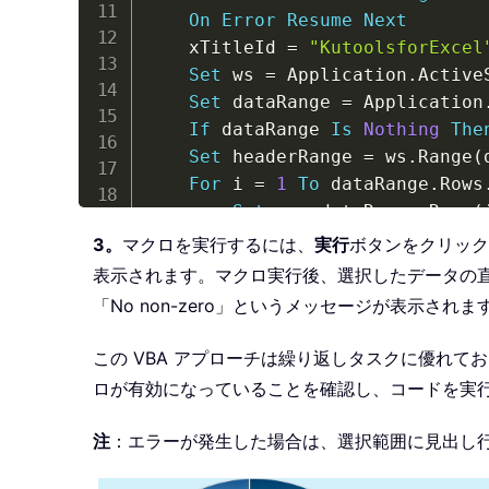
On
Error
Resume
Next
    xTitleId 
=
"KutoolsforExcel
Set
 ws 
=
 Application
.
ActiveS
Set
 dataRange 
=
 Application
If
 dataRange 
Is
Nothing
The
Set
 headerRange 
=
 ws
.
Range
(
For
 i 
=
1
To
 dataRange
.
Rows
Set
 r 
=
 dataRange
.
Rows
(
        firstNonZeroCol 
=
0
3。
マクロを実行するには、
実行
ボタンをクリック
表示されます。マクロ実行後、選択したデータの
For
Each
 c 
In
 r
.
Columns

「No non-zero」というメッセージが表示されま
If
 c
.
Value 
<
>
0
And
                firstNonZeroCol
この VBA アプローチは繰り返しタスクに優れて
Exit
For
ロが有効になっていることを確認し、コードを実
End
If
Next
 c

注
：エラーが発生した場合は、選択範囲に見出し
Set
 outputCell 
=
 r
.
Cell