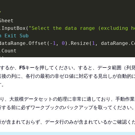
"
heet

.
InputBox
(
"Select the data range (excluding h
n
Exit
Sub
dataRange
.
Offset
(
-
1
,
0
)
.
Resize
(
1
,
 dataRange
.
C
.
Count

i
)
するか、
F5
キーを押してください。すると、データ範囲（列
直後の列に、各行の最初の非ゼロ値に対応する見出しが自動的
す。
 c
.
Value 
<
>
""
Then
 
=
 c
.
Column 
-
 dataRange
.
Columns
(
1
)
.
Column 
+
1
おり、大規模データセットの処理に非常に適しており、手動作業を
行する前に必ずワークブックのバックアップを取ってください
行が含まれておらず、データ行のみが含まれているかご確認く
s
(
1
,
 r
.
Columns
.
Count 
+
1
)