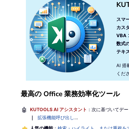
KU
If
 firstNonZeroCol 
>
0
スマ
            outputCell
.
Value 
=
 
カス
Else
            outputCell
.
Value 
=
VBA
End
If
数式
Next
 i

テキ
On
Error
GoTo
0
AI 
    MsgBox 
"Completed! Results 
くだ
End
Sub
最高の Office 業務効率化ツール
🤖
KUTOOLS AI アシスタント
：次に基づいてデー
｜
拡張機能呼び出し
…
人気の機能
：
検索・ハイライト、または重複を