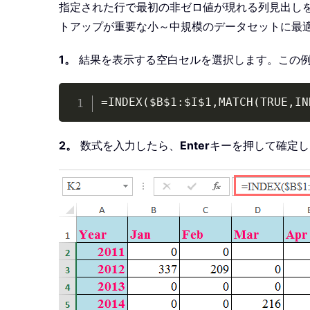
指定された行で最初の非ゼロ値が現れる列見出しを
トアップが重要な小～中規模のデータセットに最
1。
結果を表示する空白セルを選択します。この
=INDEX($B$1:$I$1,MATCH(TRUE,IN
2。
数式を入力したら、
Enter
キーを押して確定し