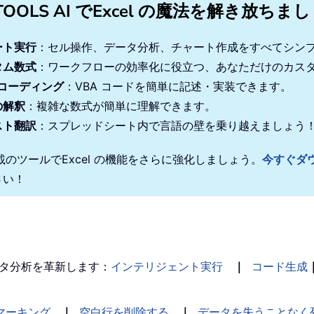
TOOLS AI でExcel の魔法を解き放ちま
Then
ート実行
：セル操作、データ分析、チャート作成をすべてシン
headerRange
.
Cells
(
1
,
 firstNonZeroCol
)
.
Value

タム数式
：ワークフローの効率化に役立つ、あなただけのカス
"No non-zero"
 コーディング
：VBA コードを簡単に記述・実装できます。
の解釈
：複雑な数式が簡単に理解できます。
スト翻訳
：スプレッドシート内で言語の壁を乗り越えましょう
搭載のツールでExcel の機能をさらに強化しましょう。
今すぐダ
are in the column to the right of your data."
さい！
タ分析を革新します：
インテリジェント実行
｜
コード生成
マーキング
｜
空白行を削除する
｜
データを失うことなく