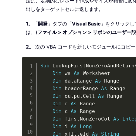
法は、定期的なレポート作成やサイズが頻繁に変
出しをターゲットセルに返します。
1。
「
開発
」タブの「
Visual Basic
」をクリックし
は、)
ファイル > オプション > リボンのユーザー
2。
次の VBA コードを新しいモジュールにコピ
Sub
 LookupFirstNonZeroAndReturn
Dim
 ws 
As
 Worksheet

Dim
 dataRange 
As
 Range

Dim
 headerRange 
As
 Range

Dim
 outputCell 
As
 Range

Dim
 r 
As
 Range

Dim
 c 
As
 Range

Dim
 firstNonZeroCol 
As
Inte
Dim
 i 
As
Long
Dim
 xTitleId 
As
String