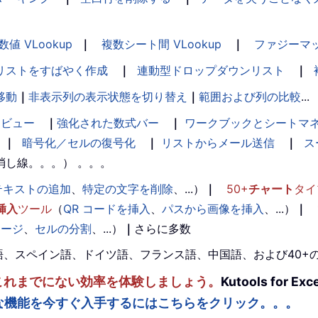
数値 VLookup
｜
複数シート間 VLookup
｜
ファジーマ
リストをすばやく作成
｜
連動型ドロップダウンリスト
｜
移動
｜
非表示列の表示状態を切り替え
｜
範囲および列の比較
...
ンビュー
｜
強化された数式バー
｜
ワークブックとシートマ
｜
暗号化／セルの復号化
｜
リストからメール送信
｜
ス
消し線。。。） 。。。
テキストの追加
、
特定の文字を削除
、...）
｜
50+
チャート
タイ
挿入
ツール
（
QR コードを挿入
、
パスから画像を挿入
、...）
｜
マージ
、
セルの分割
、...）
｜
さらに多数
。英語、スペイン語、ドイツ語、フランス語、中国語、および40
ルを強化し、これまでにない効率を体験しましょう。
Kutools fo
な機能を今すぐ入手するにはこちらをクリック。。。