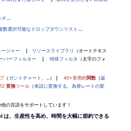
ッチ
....
複数選択可能なドロップダウンリスト
....
ネージャー
｜
リソースライブラリ
（オートテキス
ーパーフィルター
｜
特殊フィルタ
（太字のフォ
プ
（
ガントチャート
、...）
｜
40+実用的
関数
（
誕
12
変換
ツール
（
単語に変換する
、
為替レートの変
+の他の言語をサポートしています！
r Excel は、生産性を高め、時間を大幅に節約できる