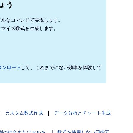
しょう
プルなコマンドで実現します。
タマイズ数式を生成します。
！
ウンロード
して、これまでにない効率を体験して
,
 vbInformation
,
"KutoolsforExcel"
｜
カスタム数式作成
｜
データ分析とチャート生成
列の結合またはセルを
｜
数式を使用しない四捨五