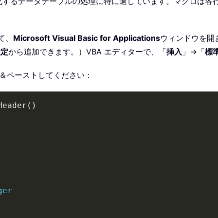
化するデータテーブルの処理に特に適しています。マクロは各
て、
Microsoft Visual Basic for Applications
ウィンドウを開
設定
から追加できます。）VBA エディターで、「
挿入
」→「
標
ー＆ペーストしてください：
Header
(
)
ger