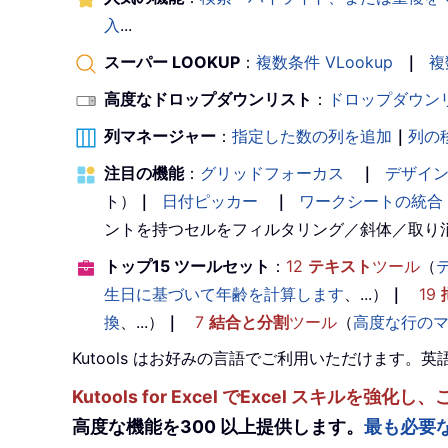
入
...
スーパー LOOKUP
：
複数条件 VLookup
｜
複
高度なドロップダウンリスト
：
ドロップダウン
列マネージャー
：
指定した数の列を追加
｜
列の
注目の機能
：
グリッドフォーカス
｜
デザイ
ト）
｜
日付ピッカー
｜
ワークシートの統合
ントを持つセルをフィルタリング／斜体／取り
トップ15 ツールセット
：
12
テキスト
ツール
（
生日に基づいて年齢を計算します
、...）
｜
19
換
、...）
｜
7
結合と分割
ツール
（
高度な行の
Kutools はお好みの言語でご利用いただけます
Kutools for Excel でExcel スキ
高度な機能を300 以上提供します。
最も必要