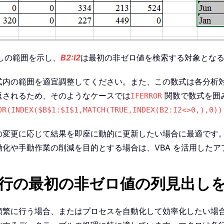
しの範囲を示し、
B2:I2
は最初の非ゼロ値を検索する対象とな
内の範囲を適宜調整してください。また、この数式は各分析対
返されるため、そのようなケースでは
関数で数式を囲
IFERROR
OR(INDEX($B$1:$I$1,MATCH(TRUE,INDEX(B2:I2<>0,),0))
の変更に応じて結果を即座に動的に更新したい場合に最適です
化や手動作業の削減を目的とする場合は、VBA を活用したア
各行の最初の非ゼロ値の列見出し
繁に行う場合、またはプロセスを自動化して効率化したい場合