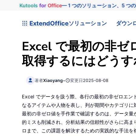
Kutools
for
Office
— 1 つのソリューション、5 つ
ExtendOffice
ソリューション
ダウン
Excel で最初の
取得するにはどうす
著者
Xiaoyang
•
変更日
2025-08-08
Excel でデータを扱う際、各行の最初の非ゼロ
なるアイテムや人物を表し、列が期間やカテゴリに
最初の非ゼロ値を手作業で確認するのは、データ量
的ミスも削減され、分析結果の信頼性がさらに高まりま
ロまで、この課題を解決するための実践的な手法を