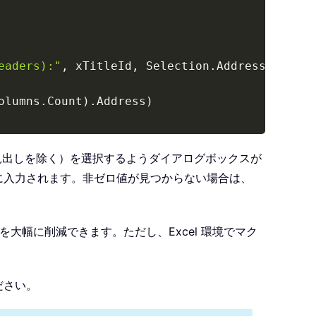
eaders):"
,
 xTitleId
,
 Selection
.
Address
,
Type
:
olumns
.
Count
)
.
Address
)
見出しを除く）を選択するようダイアログボックスが
に入力されます。非ゼロ値が見つからない場合は、
大幅に削減できます。ただし、Excel 環境でマク
。
ださい。