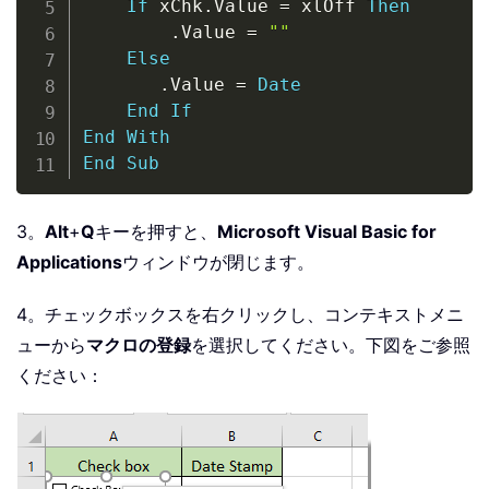
If
 xChk
.
Value 
=
 xlOff 
Then
.
Value 
=
""
Else
.
Value 
=
Date
End
If
End
With
End
Sub
3。
Alt
+
Q
キーを押すと、
Microsoft Visual Basic for
Applications
ウィンドウが閉じます。
4。チェックボックスを右クリックし、コンテキストメニ
ューから
マクロの登録
を選択してください。下図をご参照
ください：