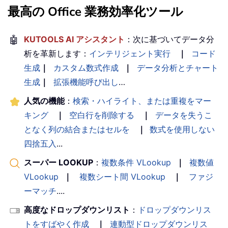
最高の Office 業務効率化ツール
🤖
KUTOOLS AI アシスタント
：次に基づいてデータ分
析を革新します：
インテリジェント実行
｜
コード
生成
｜
カスタム数式作成
｜
データ分析とチャート
生成
｜
拡張機能呼び出し
…
人気の機能
：
検索・ハイライト、または重複をマー
キング
｜
空白行を削除する
｜
データを失うこ
となく列の結合またはセルを
｜
数式を使用しない
四捨五入
...
スーパー LOOKUP
：
複数条件 VLookup
｜
複数値
VLookup
｜
複数シート間 VLookup
｜
ファジ
ーマッチ
....
高度なドロップダウンリスト
：
ドロップダウンリス
トをすばやく作成
｜
連動型ドロップダウンリス