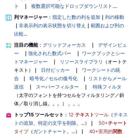
ト
｜
複数選択可能なドロップダウンリスト
....
列マネージャー
：
指定した数の列を追加
｜
列の移動
｜
非表示列の表示状態を切り替え
｜
範囲および列の
比較
...
注目の機能
：
グリッドフォーカス
｜
デザインビュ
ー
｜
強化された数式バー
｜
ワークブックとシー
トマネージャー
｜
リソースライブラリ
（オートテ
キスト）
｜
日付ピッカー
｜
ワークシートの統
合
｜
暗号化／セルの復号化
｜
リストからメール
送信
｜
スーパーフィルター
｜
特殊フィルタ
（太字のフォントを持つセルをフィルタリング／斜
体／取り消し線。。。） 。。。
トップ15 ツールセット
：
12
テキスト
ツール
（
テキス
トの追加
、
特定の文字を削除
、...）
｜
50+
チャート
タイプ
（
ガントチャート
、...）
｜
40+実用的
関数