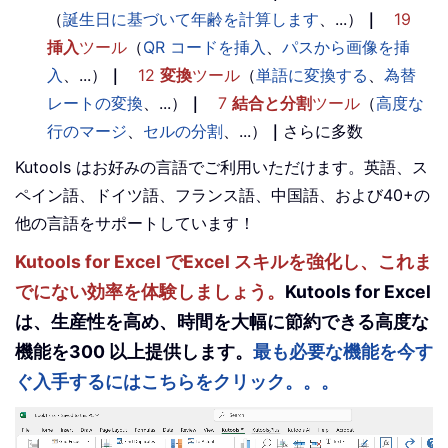
（
誕生日に基づいて年齢を計算します
、...）
｜
19
挿入
ツール
（
QR コードを挿入
、
パスから画像を挿
入
、...）
｜
12
変換
ツール
（
単語に変換する
、
為替
レートの変換
、...）
｜
7
結合と分割
ツール
（
高度な
行のマージ
、
セルの分割
、...）
｜
さらに多数
Kutools はお好みの言語でご利用いただけます。英語、ス
ペイン語、ドイツ語、フランス語、中国語、および40+の
他の言語をサポートしています！
Kutools for Excel でExcel スキルを強化し、これま
でにない効率を体験しましょう。
Kutools for Excel
は、生産性を高め、時間を大幅に節約できる高度な
機能を300 以上提供します。
最も必要な機能を今す
ぐ入手するにはこちらをクリック。。。