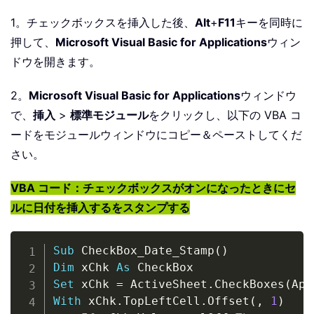
1。チェックボックスを挿入した後、
Alt
+
F11
キーを同時に
押して、
Microsoft Visual Basic for Applications
ウィン
ドウを開きます。
2。
Microsoft Visual Basic for Applications
ウィンドウ
で、
挿入
>
標準モジュール
をクリックし、以下の VBA コ
ードをモジュールウィンドウにコピー＆ペーストしてくだ
さい。
VBA コード：チェックボックスがオンになったときにセ
ルに日付を挿入するをスタンプする
Copy
Sub
 CheckBox_Date_Stamp
(
)
Dim
 xChk 
As
Set
 xChk 
=
 ActiveSheet
.
CheckBoxes
(
App
With
 xChk
.
TopLeftCell
.
Offset
(
,
1
)