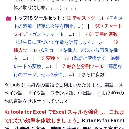
体／取り消し線。。。） 。。。
トップ15 ツールセット
：
12
テキスト
ツール
（
テキス
トの追加
、
特定の文字を削除
、...）
｜
50+
チャート
タイプ
（
ガントチャート
、...）
｜
40+実用的
関数
（
誕生日に基づいて年齢を計算します
、...）
｜
19
挿入
ツール
（
QR コードを挿入
、
パスから画像を挿
入
、...）
｜
12
変換
ツール
（
単語に変換する
、
為替
レートの変換
、...）
｜
7
結合と分割
ツール
（
高度な
行のマージ
、
セルの分割
、...）
｜
さらに多数
Kutools はお好みの言語でご利用いただけます。英語、ス
ペイン語、ドイツ語、フランス語、中国語、および40+の
他の言語をサポートしています！
Kutools for Excel でExcel スキルを強化し、これま
でにない効率を体験しましょう。
Kutools for Excel