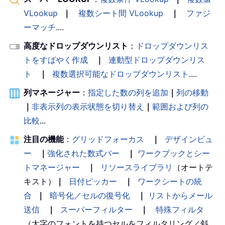
VLookup
｜
複数シート間 VLookup
｜
ファジ
ーマッチ
....
高度なドロップダウンリスト
：
ドロップダウンリス
トをすばやく作成
｜
連動型ドロップダウンリス
ト
｜
複数選択可能なドロップダウンリスト
....
列マネージャー
：
指定した数の列を追加
｜
列の移動
｜
非表示列の表示状態を切り替え
｜
範囲および列の
比較
...
注目の機能
：
グリッドフォーカス
｜
デザインビュ
ー
｜
強化された数式バー
｜
ワークブックとシー
トマネージャー
｜
リソースライブラリ
（オートテ
キスト）
｜
日付ピッカー
｜
ワークシートの統
合
｜
暗号化／セルの復号化
｜
リストからメール
送信
｜
スーパーフィルター
｜
特殊フィルタ
（太字のフォントを持つセルをフィルタリング／斜