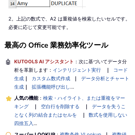
2。上記の数式で、A2 は重複値を検索したいセルです。
必要に応じて変更可能です。
最高の Office 業務効率化ツール
🤖
KUTOOLS AI アシスタント
：次に基づいてデータ分
析を革新します：
インテリジェント実行
｜
コード
生成
｜
カスタム数式作成
｜
データ分析とチャート
生成
｜
拡張機能呼び出し
…
人気の機能
：
検索・ハイライト、または重複をマー
キング
｜
空白行を削除する
｜
データを失うこ
となく列の結合またはセルを
｜
数式を使用しない
四捨五入
...
スーパー LOOKUP
：
複数条件 VLookup
｜
複数値