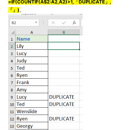
=IF(COUNTIF(A$2:A2,A2)>1,「DUPLICATE」,
「」)
。