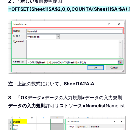
2
．「
新しい名前
参照範囲
=OFFSET(Sheet1!$A$2,0,0,COUNTA(Sheet1!$A:$A),
注
：上記の数式において、
Sheet1
A2
A:A
3
．「
OK
データ
>
データの入力規則
>
データの入力規則
データの入力規則
許可
リスト
ソース
=Namelist
Namelist