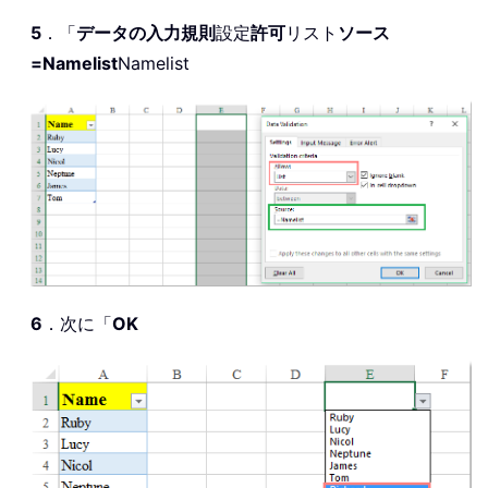
5
．「
データの入力規則
設定
許可
リスト
ソース
=Namelist
Namelist
6
．次に「
OK