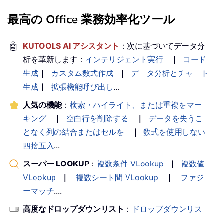
最高の Office 業務効率化ツール
🤖
KUTOOLS AI アシスタント
：次に基づいてデータ分
析を革新します：
インテリジェント実行
｜
コード
生成
｜
カスタム数式作成
｜
データ分析とチャート
生成
｜
拡張機能呼び出し
…
人気の機能
：
検索・ハイライト、または重複をマー
キング
｜
空白行を削除する
｜
データを失うこ
となく列の結合またはセルを
｜
数式を使用しない
四捨五入
...
スーパー LOOKUP
：
複数条件 VLookup
｜
複数値
VLookup
｜
複数シート間 VLookup
｜
ファジ
ーマッチ
....
高度なドロップダウンリスト
：
ドロップダウンリス