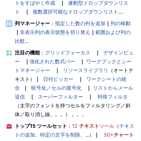
トをすばやく作成
｜
連動型ドロップダウンリス
ト
｜
複数選択可能なドロップダウンリスト
....
列マネージャー
：
指定した数の列を追加
｜
列の移動
｜
非表示列の表示状態を切り替え
｜
範囲および列の
比較
...
注目の機能
：
グリッドフォーカス
｜
デザインビュ
ー
｜
強化された数式バー
｜
ワークブックとシー
トマネージャー
｜
リソースライブラリ
（オートテ
キスト）
｜
日付ピッカー
｜
ワークシートの統
合
｜
暗号化／セルの復号化
｜
リストからメール
送信
｜
スーパーフィルター
｜
特殊フィルタ
（太字のフォントを持つセルをフィルタリング／斜
体／取り消し線。。。） 。。。
トップ15 ツールセット
：
12
テキスト
ツール
（
テキス
トの追加
、
特定の文字を削除
、...）
｜
50+
チャート