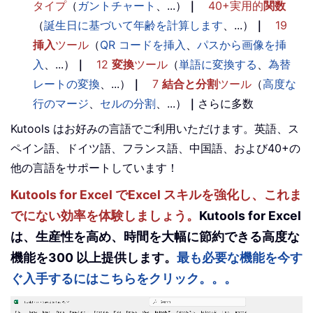
タイプ
（
ガントチャート
、...）
｜
40+実用的
関数
（
誕生日に基づいて年齢を計算します
、...）
｜
19
挿入
ツール
（
QR コードを挿入
、
パスから画像を挿
入
、...）
｜
12
変換
ツール
（
単語に変換する
、
為替
レートの変換
、...）
｜
7
結合と分割
ツール
（
高度な
行のマージ
、
セルの分割
、...）
｜
さらに多数
Kutools はお好みの言語でご利用いただけます。英語、ス
ペイン語、ドイツ語、フランス語、中国語、および40+の
他の言語をサポートしています！
Kutools for Excel でExcel スキルを強化し、これま
でにない効率を体験しましょう。
Kutools for Excel
は、生産性を高め、時間を大幅に節約できる高度な
機能を300 以上提供します。
最も必要な機能を今す
ぐ入手するにはこちらをクリック。。。