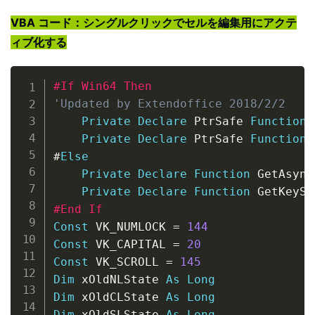
VBA コード：シングルクリックでセルを編集用にアクテ
ィブ化する
Copy
#If Win64 Then
'Updated by Extendoffice 2018/2/2
Private
Declare
 PtrSafe 
Function
 
Private
Declare
 PtrSafe 
Function
 
#
Else
Private
Declare
Function
 GetAsync
Private
Declare
Function
 GetKeySt
#End If
Const
 VK_NUMLOCK 
=
144
Const
 VK_CAPITAL 
=
20
Const
 VK_SCROLL 
=
145
Dim
 xOldNLState 
As
Long
Dim
 xOldCLState 
As
Long
Dim
 xOldSLState 
As
Long