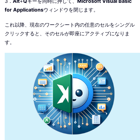
End
Sub
3．
Alt
+
Q
キーを同時に押して、
Microsoft Visual Basic
for Applications
ウィンドウを閉じます。
これ以降、現在のワークシート内の任意のセルをシングル
クリックすると、そのセルが即座にアクティブになりま
す。