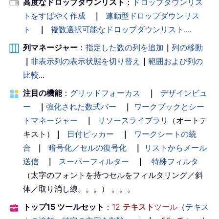
高度なドロップダウンリスト
：
ドロップダウンリス
トをすばやく作成
｜
連動型ドロップダウンリス
ト
｜
複数選択可能なドロップダウンリスト
....
列マネージャー
：
指定した数の列を追加
｜
列の移動
｜
非表示列の表示状態を切り替え
｜
範囲および列の
比較
...
注目の機能
：
グリッドフォーカス
｜
デザインビュ
ー
｜
強化された数式バー
｜
ワークブックとシー
トマネージャー
｜
リソースライブラリ
（オートテ
キスト）
｜
日付ピッカー
｜
ワークシートの統
合
｜
暗号化／セルの復号化
｜
リストからメール
送信
｜
スーパーフィルター
｜
特殊フィルタ
（太字のフォントを持つセルをフィルタリング／斜
体／取り消し線。。。） 。。。
トップ15 ツールセット
：
12
テキスト
ツール
（
テキス