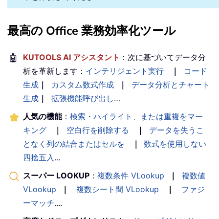
最高の Office 業務効率化ツール
🤖
KUTOOLS AI アシスタント
：次に基づいてデータ分
析を革新します：
インテリジェント実行
｜
コード
生成
｜
カスタム数式作成
｜
データ分析とチャート
生成
｜
拡張機能呼び出し
…
人気の機能
：
検索・ハイライト、または重複をマー
キング
｜
空白行を削除する
｜
データを失うこ
となく列の結合またはセルを
｜
数式を使用しない
四捨五入
...
スーパー LOOKUP
：
複数条件 VLookup
｜
複数値
VLookup
｜
複数シート間 VLookup
｜
ファジ
ーマッチ
....