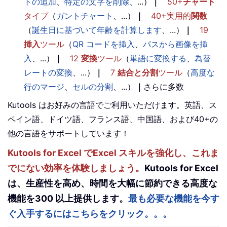
トの追加
、
特定の文字を削除
、...）
｜
50+
チャート
タイプ
（
ガントチャート
、...）
｜
40+実用的
関数
（
誕生日に基づいて年齢を計算します
、...）
｜
19
挿入
ツール
（
QR コードを挿入
、
パスから画像を挿
入
、...）
｜
12
変換
ツール
（
単語に変換する
、
為替
レートの変換
、...）
｜
7
結合と分割
ツール
（
高度な
行のマージ
、
セルの分割
、...）
｜
さらに多数
Kutools はお好みの言語でご利用いただけます。英語、ス
ペイン語、ドイツ語、フランス語、中国語、および40+の
他の言語をサポートしています！
Kutools for Excel でExcel スキルを強化し、これま
でにない効率を体験しましょう。
Kutools for Excel
は、生産性を高め、時間を大幅に節約できる高度な
機能を300 以上提供します。
最も必要な機能を今す
ぐ入手するにはこちらをクリック。。。