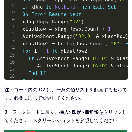
If
 xRng 
Is
Nothing
Then
Exit
Sub
On
Error
Resume
Next
xRng
.
Copy Range
(
"D2"
)
xLastRow 
=
 xRng
.
Rows
.
Count 
+
1
ActiveSheet
.
Range
(
"D2:D"
&
 xLastRow
)
.
xLastRow2 
=
 Cells
(
Rows
.
Count
,
"B"
)
.
En
For
 I 
=
1
To
 xLastRow2

If
 ActiveSheet
.
Range
(
"D2:D"
&
 xLast
     ActiveSheet
.
Range
(
"D2:D"
&
 xLast
End
If
Next
End
Sub
注
：コード内の D2 は、一意の値リストを配置するセルで
す。必要に応じて変更してください。
3。ワークシートに戻り、
挿入
>
図形
>
四角形
をクリックし
てください。スクリーンショットを参照してください：