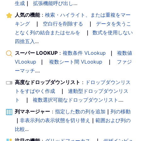
生成
｜
拡張機能呼び出し
…
人気の機能
：
検索・ハイライト、または重複をマー
キング
｜
空白行を削除する
｜
データを失うこ
となく列の結合またはセルを
｜
数式を使用しない
四捨五入
...
スーパー LOOKUP
：
複数条件 VLookup
｜
複数値
VLookup
｜
複数シート間 VLookup
｜
ファジ
ーマッチ
....
高度なドロップダウンリスト
：
ドロップダウンリス
トをすばやく作成
｜
連動型ドロップダウンリス
ト
｜
複数選択可能なドロップダウンリスト
....
列マネージャー
：
指定した数の列を追加
｜
列の移動
｜
非表示列の表示状態を切り替え
｜
範囲および列の
比較
...
注目の機能
：
グリッドフォーカス
｜
デザインビュ