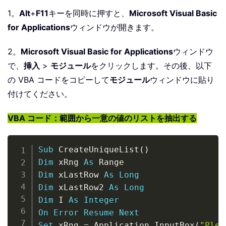
1。
Alt
+
F11
キーを同時に押すと、
Microsoft Visual Basic
for Applications
ウィンドウが開きます。
2。
Microsoft Visual Basic for Applications
ウィンドウ
で、
挿入
>
モジュール
をクリックします。その後、以下
の VBA コードをコピーして
モジュール
ウィンドウに貼り
付けてください。
VBA コード：範囲から一意の値のリストを抽出する
Copy
Sub
 CreateUniqueList
(
)
Dim
 xRng 
As
Dim
 xLastRow 
As
Long
Dim
 xLastRow2 
As
Long
Dim
 I 
As
Integer
On
Error
Resume
Next
Set
 xRng 
=
 Application
.
InputBox
(
"Plea