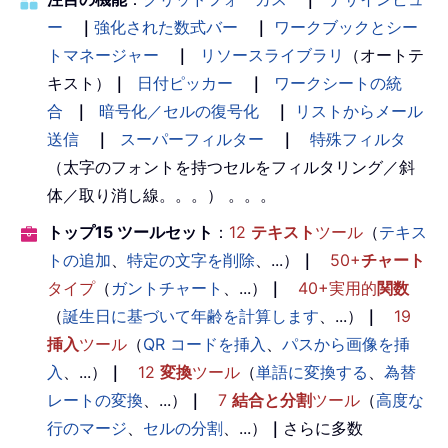
ー
｜
強化された数式バー
｜
ワークブックとシー
トマネージャー
｜
リソースライブラリ
（オートテ
キスト）
｜
日付ピッカー
｜
ワークシートの統
合
｜
暗号化／セルの復号化
｜
リストからメール
送信
｜
スーパーフィルター
｜
特殊フィルタ
（太字のフォントを持つセルをフィルタリング／斜
体／取り消し線。。。） 。。。
トップ15 ツールセット
：
12
テキスト
ツール
（
テキス
トの追加
、
特定の文字を削除
、...）
｜
50+
チャート
タイプ
（
ガントチャート
、...）
｜
40+実用的
関数
（
誕生日に基づいて年齢を計算します
、...）
｜
19
挿入
ツール
（
QR コードを挿入
、
パスから画像を挿
入
、...）
｜
12
変換
ツール
（
単語に変換する
、
為替
レートの変換
、...）
｜
7
結合と分割
ツール
（
高度な
行のマージ
、
セルの分割
、...）
｜
さらに多数