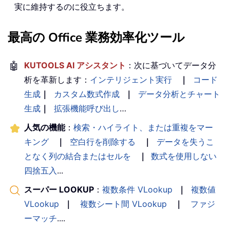
実に維持するのに役立ちます。
最高の Office 業務効率化ツール
🤖
KUTOOLS AI アシスタント
：次に基づいてデータ分
析を革新します：
インテリジェント実行
｜
コード
生成
｜
カスタム数式作成
｜
データ分析とチャート
生成
｜
拡張機能呼び出し
…
人気の機能
：
検索・ハイライト、または重複をマー
キング
｜
空白行を削除する
｜
データを失うこ
となく列の結合またはセルを
｜
数式を使用しない
四捨五入
...
スーパー LOOKUP
：
複数条件 VLookup
｜
複数値
VLookup
｜
複数シート間 VLookup
｜
ファジ
ーマッチ
....