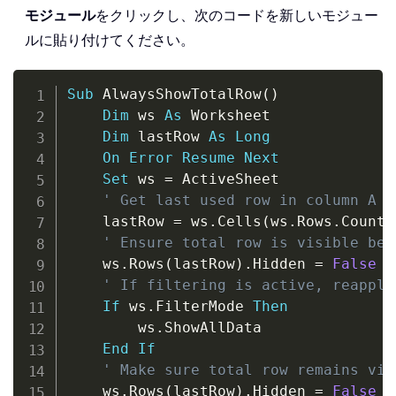
モジュール
をクリックし、次のコードを新しいモジュー
ルに貼り付けてください。
Copy
Sub
 AlwaysShowTotalRow
(
)
Dim
 ws 
As
 Worksheet

Dim
 lastRow 
As
Long
On
Error
Resume
Next
Set
 ws 
=
 ActiveSheet

' Get last used row in column A
    lastRow 
=
 ws
.
Cells
(
ws
.
Rows
.
Count
,
' Ensure total row is visible bef
    ws
.
Rows
(
lastRow
)
.
Hidden 
=
False
' If filtering is active, reapply
If
 ws
.
FilterMode 
Then
        ws
.
ShowAllData

End
If
' Make sure total row remains vis
    ws
.
Rows
(
lastRow
)
.
Hidden 
=
False