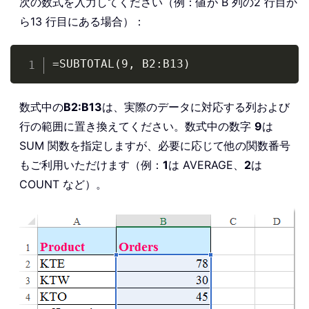
次の数式を入力してください（例：値が B 列の2 行目か
ら13 行目にある場合）：
Copy
=SUBTOTAL(9, B2:B13)
数式中の
B2:B13
は、実際のデータに対応する列および
行の範囲に置き換えてください。数式中の数字
9
は
SUM 関数を指定しますが、必要に応じて他の関数番号
もご利用いただけます（例：
1
は AVERAGE、
2
は
COUNT など）。