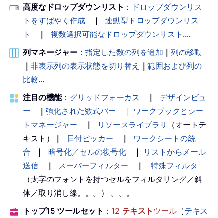
高度なドロップダウンリスト
：
ドロップダウンリス
トをすばやく作成
｜
連動型ドロップダウンリス
ト
｜
複数選択可能なドロップダウンリスト
....
列マネージャー
：
指定した数の列を追加
｜
列の移動
｜
非表示列の表示状態を切り替え
｜
範囲および列の
比較
...
注目の機能
：
グリッドフォーカス
｜
デザインビュ
ー
｜
強化された数式バー
｜
ワークブックとシー
トマネージャー
｜
リソースライブラリ
（オートテ
キスト）
｜
日付ピッカー
｜
ワークシートの統
合
｜
暗号化／セルの復号化
｜
リストからメール
送信
｜
スーパーフィルター
｜
特殊フィルタ
（太字のフォントを持つセルをフィルタリング／斜
体／取り消し線。。。） 。。。
トップ15 ツールセット
：
12
テキスト
ツール
（
テキス