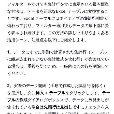
フィルターをかけても集計行を常に表示させる最も簡単
な方法は、データを正式なExcel テーブルに変換するこ
とです。Excel テーブルにはネイティブの
集計行
機能が
備わっており、フィルター適用後もデータの最下部に賢
く表示され続けます。この方法の詳しい手順やよくある
活用シーン、注意点を以下にご紹介します。
1
。データにすでに手動で計算された集計行（テーブル
に組み込まれていない集計数式を含む行）が含まれてい
る場合は、重複を防ぐため、一時的にこの行を削除して
ください。
2
。実際のデータ範囲（手動で作成した集計行を除く）
を選択し、次に
挿入
>
テーブル
をクリックします。
テー
ブルの作成
ダイアログボックスで、データに列見出しが
含まれている場合は
先頭行は見出しです
にチェックを入
れてください。データ範囲をよく確認し、すべての行が