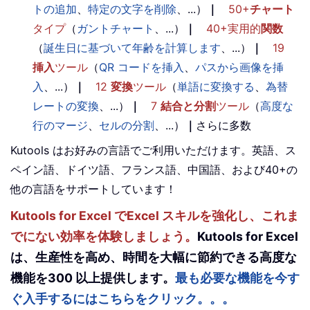
トの追加
、
特定の文字を削除
、...）
｜
50+
チャート
タイプ
（
ガントチャート
、...）
｜
40+実用的
関数
（
誕生日に基づいて年齢を計算します
、...）
｜
19
挿入
ツール
（
QR コードを挿入
、
パスから画像を挿
入
、...）
｜
12
変換
ツール
（
単語に変換する
、
為替
レートの変換
、...）
｜
7
結合と分割
ツール
（
高度な
行のマージ
、
セルの分割
、...）
｜
さらに多数
Kutools はお好みの言語でご利用いただけます。英語、ス
ペイン語、ドイツ語、フランス語、中国語、および40+の
他の言語をサポートしています！
Kutools for Excel でExcel スキルを強化し、これま
でにない効率を体験しましょう。
Kutools for Excel
は、生産性を高め、時間を大幅に節約できる高度な
機能を300 以上提供します。
最も必要な機能を今す
ぐ入手するにはこちらをクリック。。。