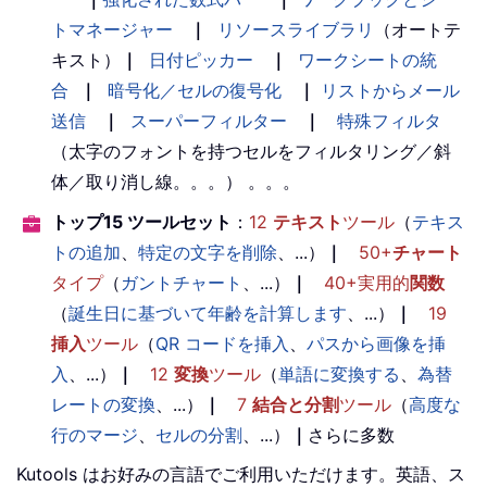
トマネージャー
｜
リソースライブラリ
（オートテ
キスト）
｜
日付ピッカー
｜
ワークシートの統
合
｜
暗号化／セルの復号化
｜
リストからメール
送信
｜
スーパーフィルター
｜
特殊フィルタ
（太字のフォントを持つセルをフィルタリング／斜
体／取り消し線。。。） 。。。
トップ15 ツールセット
：
12
テキスト
ツール
（
テキス
トの追加
、
特定の文字を削除
、...）
｜
50+
チャート
タイプ
（
ガントチャート
、...）
｜
40+実用的
関数
（
誕生日に基づいて年齢を計算します
、...）
｜
19
挿入
ツール
（
QR コードを挿入
、
パスから画像を挿
入
、...）
｜
12
変換
ツール
（
単語に変換する
、
為替
レートの変換
、...）
｜
7
結合と分割
ツール
（
高度な
行のマージ
、
セルの分割
、...）
｜
さらに多数
Kutools はお好みの言語でご利用いただけます。英語、ス