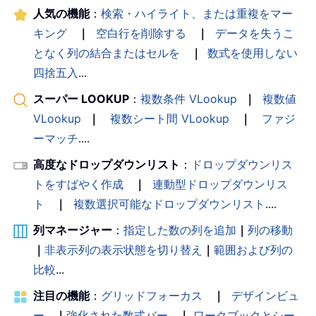
人気の機能
：
検索・ハイライト、または重複をマー
キング
｜
空白行を削除する
｜
データを失うこ
となく列の結合またはセルを
｜
数式を使用しない
四捨五入
...
スーパー LOOKUP
：
複数条件 VLookup
｜
複数値
VLookup
｜
複数シート間 VLookup
｜
ファジ
ーマッチ
....
高度なドロップダウンリスト
：
ドロップダウンリス
トをすばやく作成
｜
連動型ドロップダウンリス
ト
｜
複数選択可能なドロップダウンリスト
....
列マネージャー
：
指定した数の列を追加
｜
列の移動
｜
非表示列の表示状態を切り替え
｜
範囲および列の
比較
...
注目の機能
：
グリッドフォーカス
｜
デザインビュ
ー
｜
強化された数式バー
｜
ワークブックとシー