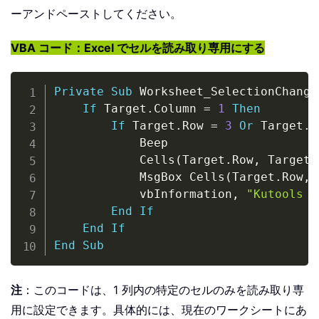
ーアンドペーストしてください。
VBA コード：Excel でセルを読み取り専用にする
Copy
Private
Sub
 Worksheet_SelectionChange
If
 Target
.
Column 
=
1
Then
If
 Target
.
Row 
=
3
Or
 Target
.
R
            Beep

            Cells
(
Target
.
Row
,
 Target
.
            MsgBox Cells
(
Target
.
Row
,
 
            vbInformation
,
"Kutools f
End
If
End
If
End
Sub
注
：このコードは、1 列内の特定のセルのみを読み取り専
用に設定できます。具体的には、現在のワークシートにあ