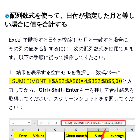
配列数式を使って、日付が指定した月と等し
い場合に値を合計する
Excel で隣接する日付が指定した月と一致する場合に、
その列の値を合計するには、次の配列数式を使用できま
す。以下の手順に従って操作してください。
1。結果を表示する空白セルを選択し、数式バーに
=SUM(IF(MONTH($A$2:$A$6)=4,$B$2:$B$6,0))
と入
力してから、
Ctrl
+
Shift
+
Enter
キーを押して合計結果を
取得してください。スクリーンショットを参照してくだ
さい：