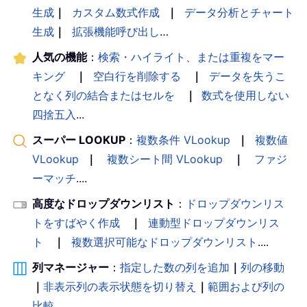
生成
｜
カスタム数式作成
｜
データ分析とチャート
生成
｜
拡張機能呼び出し
…
人気の機能
：
検索・ハイライト、または重複をマー
キング
｜
空白行を削除する
｜
データを失うこ
となく列の結合またはセルを
｜
数式を使用しない
四捨五入
...
スーパー LOOKUP
：
複数条件 VLookup
｜
複数値
VLookup
｜
複数シート間 VLookup
｜
ファジ
ーマッチ
....
高度なドロップダウンリスト
：
ドロップダウンリス
トをすばやく作成
｜
連動型ドロップダウンリス
ト
｜
複数選択可能なドロップダウンリスト
....
列マネージャー
：
指定した数の列を追加
｜
列の移動
｜
非表示列の表示状態を切り替え
｜
範囲および列の
比較
...