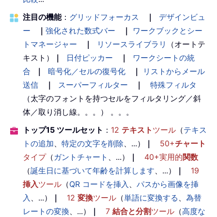
注目の機能
：
グリッドフォーカス
｜
デザインビュ
ー
｜
強化された数式バー
｜
ワークブックとシー
トマネージャー
｜
リソースライブラリ
（オートテ
キスト）
｜
日付ピッカー
｜
ワークシートの統
合
｜
暗号化／セルの復号化
｜
リストからメール
送信
｜
スーパーフィルター
｜
特殊フィルタ
（太字のフォントを持つセルをフィルタリング／斜
体／取り消し線。。。） 。。。
トップ15 ツールセット
：
12
テキスト
ツール
（
テキス
トの追加
、
特定の文字を削除
、...）
｜
50+
チャート
タイプ
（
ガントチャート
、...）
｜
40+実用的
関数
（
誕生日に基づいて年齢を計算します
、...）
｜
19
挿入
ツール
（
QR コードを挿入
、
パスから画像を挿
入
、...）
｜
12
変換
ツール
（
単語に変換する
、
為替
レートの変換
、...）
｜
7
結合と分割
ツール
（
高度な