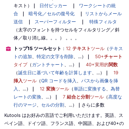
キスト）
｜
日付ピッカー
｜
ワークシートの統
合
｜
暗号化／セルの復号化
｜
リストからメール
送信
｜
スーパーフィルター
｜
特殊フィルタ
（太字のフォントを持つセルをフィルタリング／斜
体／取り消し線。。。） 。。。
トップ15 ツールセット
：
12
テキスト
ツール
（
テキス
トの追加
、
特定の文字を削除
、...）
｜
50+
チャート
タイプ
（
ガントチャート
、...）
｜
40+実用的
関数
（
誕生日に基づいて年齢を計算します
、...）
｜
19
挿入
ツール
（
QR コードを挿入
、
パスから画像を挿
入
、...）
｜
12
変換
ツール
（
単語に変換する
、
為替
レートの変換
、...）
｜
7
結合と分割
ツール
（
高度な
行のマージ
、
セルの分割
、...）
｜
さらに多数
Kutools はお好みの言語でご利用いただけます。英語、ス
ペイン語、ドイツ語、フランス語、中国語、および40+の