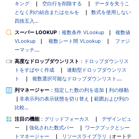
キング
｜
空白行を削除する
｜
データを失うこ
となく列の結合またはセルを
｜
数式を使用しない
四捨五入
...
スーパー LOOKUP
：
複数条件 VLookup
｜
複数値
VLookup
｜
複数シート間 VLookup
｜
ファジ
ーマッチ
....
高度なドロップダウンリスト
：
ドロップダウンリス
トをすばやく作成
｜
連動型ドロップダウンリス
ト
｜
複数選択可能なドロップダウンリスト
....
列マネージャー
：
指定した数の列を追加
｜
列の移動
｜
非表示列の表示状態を切り替え
｜
範囲および列の
比較
...
注目の機能
：
グリッドフォーカス
｜
デザインビュ
ー
｜
強化された数式バー
｜
ワークブックとシー
トマネージャー
｜
リソースライブラリ
（オートテ