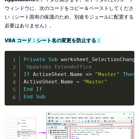
ウィンドウに、次のコードをコピー＆ペーストしてくださ
い（シート固有の保護のため、別途モジュールに配置する
必要はありません）。
VBA コード：シート名の変更を防止する：
Copy
Private
Sub
 worksheet_SelectionChange
'Updateby Extendoffice
If
 ActiveSheet
.
Name 
<
>
"Master"
Then
ActiveSheet
.
Name 
=
"Master"
End
If
End
Sub