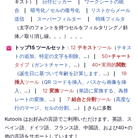
キスト）
｜
日付ピッカー
｜
ワークシートの統
合
｜
暗号化／セルの復号化
｜
リストからメール
送信
｜
スーパーフィルター
｜
特殊フィルタ
（太字のフォントを持つセルをフィルタリング／斜
体／取り消し線。。。） 。。。
トップ15 ツールセット
：
12
テキスト
ツール
（
テキス
トの追加
、
特定の文字を削除
、...）
｜
50+
チャート
タイプ
（
ガントチャート
、...）
｜
40+実用的
関数
（
誕生日に基づいて年齢を計算します
、...）
｜
19
挿入
ツール
（
QR コードを挿入
、
パスから画像を挿
入
、...）
｜
12
変換
ツール
（
単語に変換する
、
為替
レートの変換
、...）
｜
7
結合と分割
ツール
（
高度な
行のマージ
、
セルの分割
、...）
｜
さらに多数
Kutools はお好みの言語でご利用いただけます。英語、ス
ペイン語、ドイツ語、フランス語、中国語、および40+の
他の言語をサポートしています！