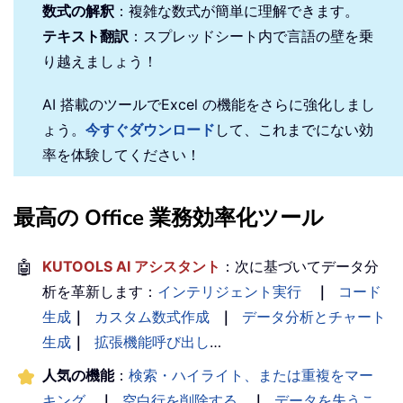
数式の解釈
：複雑な数式が簡単に理解できます。
テキスト翻訳
：スプレッドシート内で言語の壁を乗
り越えましょう！
AI 搭載のツールでExcel の機能をさらに強化しまし
ょう。
今すぐダウンロード
して、これまでにない効
率を体験してください！
最高の Office 業務効率化ツール
🤖
KUTOOLS AI アシスタント
：次に基づいてデータ分
析を革新します：
インテリジェント実行
｜
コード
生成
｜
カスタム数式作成
｜
データ分析とチャート
生成
｜
拡張機能呼び出し
…
人気の機能
：
検索・ハイライト、または重複をマー
キング
｜
空白行を削除する
｜
データを失うこ