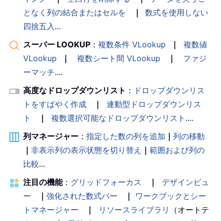
となく列の結合またはセルを
｜
数式を使用しない
四捨五入
...
スーパー LOOKUP
：
複数条件 VLookup
｜
複数値
VLookup
｜
複数シート間 VLookup
｜
ファジ
ーマッチ
....
高度なドロップダウンリスト
：
ドロップダウンリス
トをすばやく作成
｜
連動型ドロップダウンリス
ト
｜
複数選択可能なドロップダウンリスト
....
列マネージャー
：
指定した数の列を追加
｜
列の移動
｜
非表示列の表示状態を切り替え
｜
範囲および列の
比較
...
注目の機能
：
グリッドフォーカス
｜
デザインビュ
ー
｜
強化された数式バー
｜
ワークブックとシー
トマネージャー
｜
リソースライブラリ
（オートテ