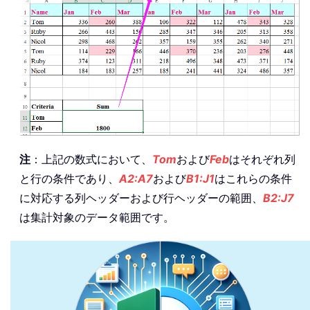
注
：上記の数式において、
Tom
および
Feb
はそれぞれ列
と行の条件であり、
A2:A7
および
B1:J1
はこれらの条件
に対応する列ヘッダーおよび行ヘッダーの範囲、
B2:J7
は集計対象のデータ範囲です。