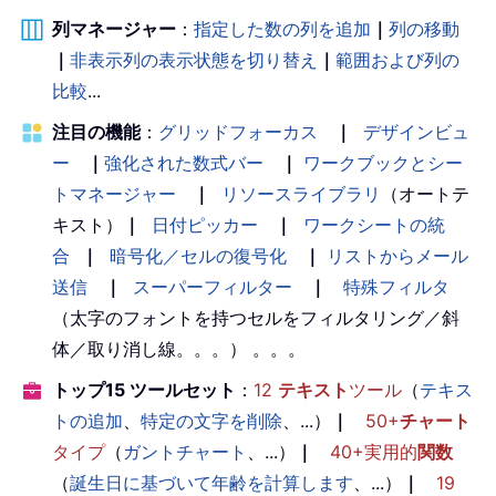
列マネージャー
：
指定した数の列を追加
｜
列の移動
｜
非表示列の表示状態を切り替え
｜
範囲および列の
比較
...
注目の機能
：
グリッドフォーカス
｜
デザインビュ
ー
｜
強化された数式バー
｜
ワークブックとシー
トマネージャー
｜
リソースライブラリ
（オートテ
キスト）
｜
日付ピッカー
｜
ワークシートの統
合
｜
暗号化／セルの復号化
｜
リストからメール
送信
｜
スーパーフィルター
｜
特殊フィルタ
（太字のフォントを持つセルをフィルタリング／斜
体／取り消し線。。。） 。。。
トップ15 ツールセット
：
12
テキスト
ツール
（
テキス
トの追加
、
特定の文字を削除
、...）
｜
50+
チャート
タイプ
（
ガントチャート
、...）
｜
40+実用的
関数
（
誕生日に基づいて年齢を計算します
、...）
｜
19