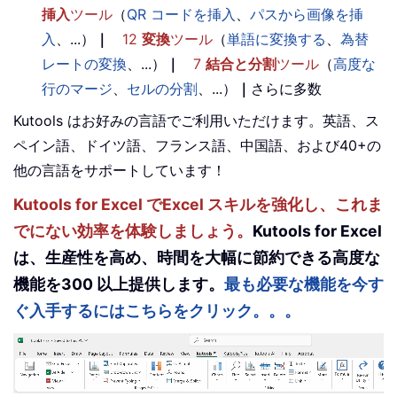
挿入
ツール
（
QR コードを挿入
、
パスから画像を挿
入
、...）
｜
12
変換
ツール
（
単語に変換する
、
為替
レートの変換
、...）
｜
7
結合と分割
ツール
（
高度な
行のマージ
、
セルの分割
、...）
｜
さらに多数
Kutools はお好みの言語でご利用いただけます。英語、ス
ペイン語、ドイツ語、フランス語、中国語、および40+の
他の言語をサポートしています！
Kutools for Excel でExcel スキルを強化し、これま
でにない効率を体験しましょう。
Kutools for Excel
は、生産性を高め、時間を大幅に節約できる高度な
機能を300 以上提供します。
最も必要な機能を今す
ぐ入手するにはこちらをクリック。。。