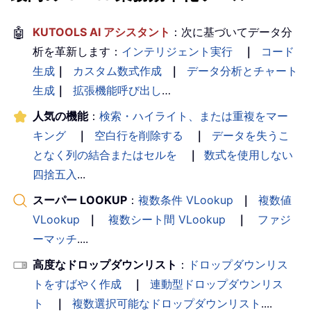
🤖
KUTOOLS AI アシスタント
：次に基づいてデータ分
析を革新します：
インテリジェント実行
｜
コード
生成
｜
カスタム数式作成
｜
データ分析とチャート
生成
｜
拡張機能呼び出し
…
人気の機能
：
検索・ハイライト、または重複をマー
キング
｜
空白行を削除する
｜
データを失うこ
となく列の結合またはセルを
｜
数式を使用しない
四捨五入
...
スーパー LOOKUP
：
複数条件 VLookup
｜
複数値
VLookup
｜
複数シート間 VLookup
｜
ファジ
ーマッチ
....
高度なドロップダウンリスト
：
ドロップダウンリス
トをすばやく作成
｜
連動型ドロップダウンリス
ト
｜
複数選択可能なドロップダウンリスト
....