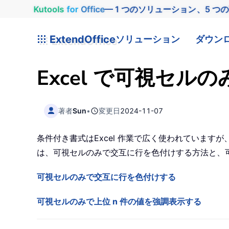
Kutools
for
Office
— 1 つのソリューション、5 つ
ExtendOffice
ソリューション
ダウン
Excel で可視セ
著者
Sun
•
変更日
2024-11-07
条件付き書式はExcel 作業で広く使われていま
は、可視セルのみで交互に行を色付けする方法と、可
可視セルのみで交互に行を色付けする
可視セルのみで上位 n 件の値を強調表示する