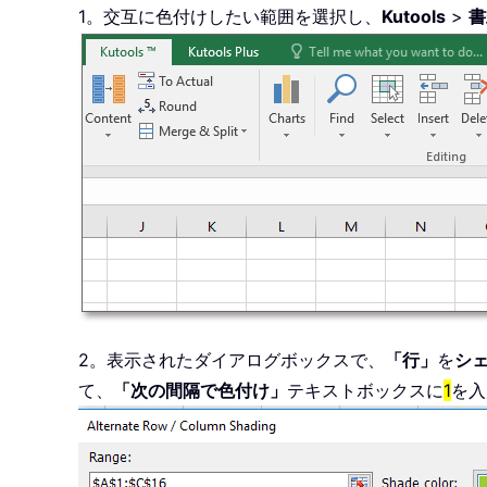
1。交互に色付けしたい範囲を選択し、
Kutools
>
書
2。表示されたダイアログボックスで、
「行」
を
シ
て、
「次の間隔で色付け」
テキストボックスに
1
を入