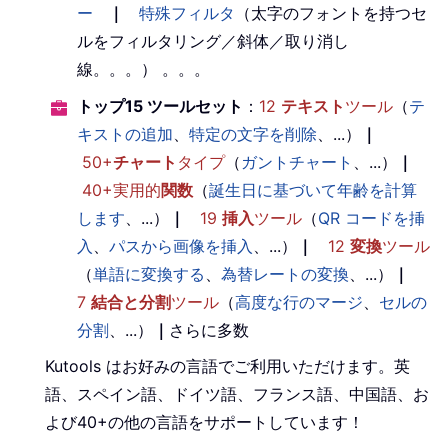
ー
｜
特殊フィルタ
（太字のフォントを持つセ
ルをフィルタリング／斜体／取り消し
線。。。） 。。。
トップ15 ツールセット
：
12
テキスト
ツール
（
テ
キストの追加
、
特定の文字を削除
、...）
｜
50+
チャート
タイプ
（
ガントチャート
、...）
｜
40+実用的
関数
（
誕生日に基づいて年齢を計算
します
、...）
｜
19
挿入
ツール
（
QR コードを挿
入
、
パスから画像を挿入
、...）
｜
12
変換
ツール
（
単語に変換する
、
為替レートの変換
、...）
｜
7
結合と分割
ツール
（
高度な行のマージ
、
セルの
分割
、...）
｜
さらに多数
Kutools はお好みの言語でご利用いただけます。英
語、スペイン語、ドイツ語、フランス語、中国語、お
よび40+の他の言語をサポートしています！