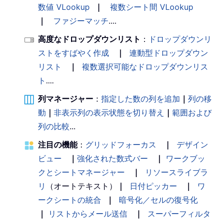
数値 VLookup
｜
複数シート間 VLookup
｜
ファジーマッチ
....
高度なドロップダウンリスト
：
ドロップダウンリ
ストをすばやく作成
｜
連動型ドロップダウン
リスト
｜
複数選択可能なドロップダウンリス
ト
....
列マネージャー
：
指定した数の列を追加
｜
列の移
動
｜
非表示列の表示状態を切り替え
｜
範囲および
列の比較
...
注目の機能
：
グリッドフォーカス
｜
デザイン
ビュー
｜
強化された数式バー
｜
ワークブッ
クとシートマネージャー
｜
リソースライブラ
リ
（オートテキスト）
｜
日付ピッカー
｜
ワ
ークシートの統合
｜
暗号化／セルの復号化
｜
リストからメール送信
｜
スーパーフィルタ