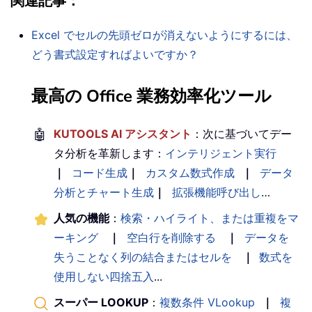
関連記事
：
Excel でセルの先頭ゼロが消えないようにするには、
どう書式設定すればよいですか？
最高の Office 業務効率化ツール
🤖
KUTOOLS AI アシスタント
：次に基づいてデー
タ分析を革新します：
インテリジェント実行
｜
コード生成
｜
カスタム数式作成
｜
データ
分析とチャート生成
｜
拡張機能呼び出し
…
人気の機能
：
検索・ハイライト、または重複をマ
ーキング
｜
空白行を削除する
｜
データを
失うことなく列の結合またはセルを
｜
数式を
使用しない四捨五入
...
スーパー LOOKUP
：
複数条件 VLookup
｜
複