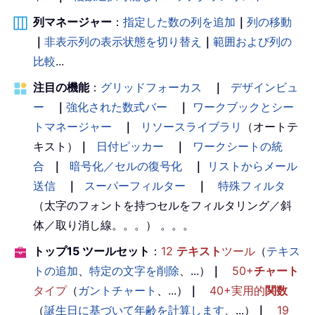
列マネージャー
：
指定した数の列を追加
｜
列の移動
｜
非表示列の表示状態を切り替え
｜
範囲および列の
比較
...
注目の機能
：
グリッドフォーカス
｜
デザインビュ
ー
｜
強化された数式バー
｜
ワークブックとシー
トマネージャー
｜
リソースライブラリ
（オートテ
キスト）
｜
日付ピッカー
｜
ワークシートの統
合
｜
暗号化／セルの復号化
｜
リストからメール
送信
｜
スーパーフィルター
｜
特殊フィルタ
（太字のフォントを持つセルをフィルタリング／斜
体／取り消し線。。。） 。。。
トップ15 ツールセット
：
12
テキスト
ツール
（
テキス
トの追加
、
特定の文字を削除
、...）
｜
50+
チャート
タイプ
（
ガントチャート
、...）
｜
40+実用的
関数
（
誕生日に基づいて年齢を計算します
、...）
｜
19