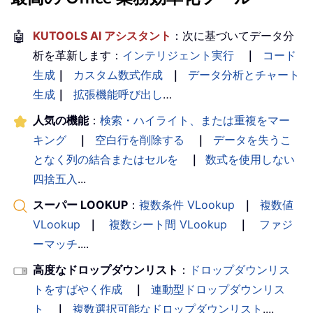
🤖
KUTOOLS AI アシスタント
：次に基づいてデータ分
析を革新します：
インテリジェント実行
｜
コード
生成
｜
カスタム数式作成
｜
データ分析とチャート
生成
｜
拡張機能呼び出し
…
人気の機能
：
検索・ハイライト、または重複をマー
キング
｜
空白行を削除する
｜
データを失うこ
となく列の結合またはセルを
｜
数式を使用しない
四捨五入
...
スーパー LOOKUP
：
複数条件 VLookup
｜
複数値
VLookup
｜
複数シート間 VLookup
｜
ファジ
ーマッチ
....
高度なドロップダウンリスト
：
ドロップダウンリス
トをすばやく作成
｜
連動型ドロップダウンリス
ト
｜
複数選択可能なドロップダウンリスト
....