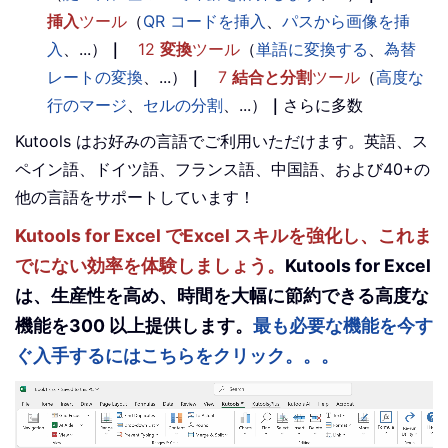
挿入
ツール
（
QR コードを挿入
、
パスから画像を挿
入
、...）
｜
12
変換
ツール
（
単語に変換する
、
為替
レートの変換
、...）
｜
7
結合と分割
ツール
（
高度な
行のマージ
、
セルの分割
、...）
｜
さらに多数
Kutools はお好みの言語でご利用いただけます。英語、ス
ペイン語、ドイツ語、フランス語、中国語、および40+の
他の言語をサポートしています！
Kutools for Excel でExcel スキルを強化し、これま
でにない効率を体験しましょう。
Kutools for Excel
は、生産性を高め、時間を大幅に節約できる高度な
機能を300 以上提供します。
最も必要な機能を今す
ぐ入手するにはこちらをクリック。。。