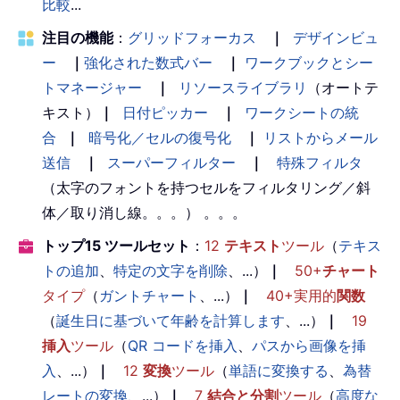
比較
...
注目の機能
：
グリッドフォーカス
｜
デザインビュ
ー
｜
強化された数式バー
｜
ワークブックとシー
トマネージャー
｜
リソースライブラリ
（オートテ
キスト）
｜
日付ピッカー
｜
ワークシートの統
合
｜
暗号化／セルの復号化
｜
リストからメール
送信
｜
スーパーフィルター
｜
特殊フィルタ
（太字のフォントを持つセルをフィルタリング／斜
体／取り消し線。。。） 。。。
トップ15 ツールセット
：
12
テキスト
ツール
（
テキス
トの追加
、
特定の文字を削除
、...）
｜
50+
チャート
タイプ
（
ガントチャート
、...）
｜
40+実用的
関数
（
誕生日に基づいて年齢を計算します
、...）
｜
19
挿入
ツール
（
QR コードを挿入
、
パスから画像を挿
入
、...）
｜
12
変換
ツール
（
単語に変換する
、
為替
レートの変換
、...）
｜
7
結合と分割
ツール
（
高度な