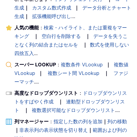
生成
｜
カスタム数式作成
｜
データ分析とチャート
生成
｜
拡張機能呼び出し
…
人気の機能
：
検索・ハイライト、または重複をマー
キング
｜
空白行を削除する
｜
データを失うこ
となく列の結合またはセルを
｜
数式を使用しない
四捨五入
...
スーパー LOOKUP
：
複数条件 VLookup
｜
複数値
VLookup
｜
複数シート間 VLookup
｜
ファジ
ーマッチ
....
高度なドロップダウンリスト
：
ドロップダウンリス
トをすばやく作成
｜
連動型ドロップダウンリス
ト
｜
複数選択可能なドロップダウンリスト
....
列マネージャー
：
指定した数の列を追加
｜
列の移動
｜
非表示列の表示状態を切り替え
｜
範囲および列の