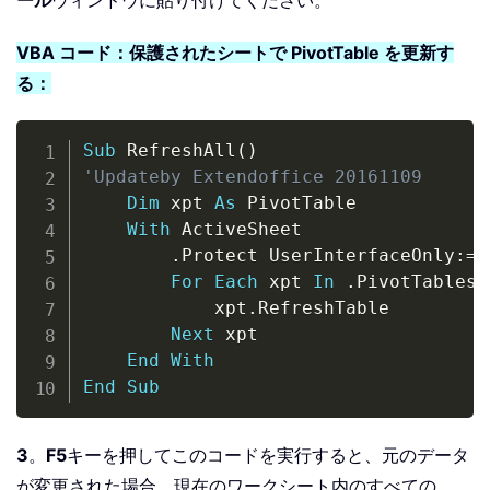
ール
ウィンドウに貼り付けてください。
VBA コード：保護されたシートで PivotTable を更新す
る：
Copy
Sub
 RefreshAll
(
)
'Updateby Extendoffice 20161109
Dim
 xpt 
As
 PivotTable

With
 ActiveSheet

.
Protect UserInterfaceOnly
:
=
T
For
Each
 xpt 
In
.
PivotTables

            xpt
.
RefreshTable

Next
 xpt

End
With
End
Sub
3
。
F5
キーを押してこのコードを実行すると、元のデータ
が変更された場合、現在のワークシート内のすべての