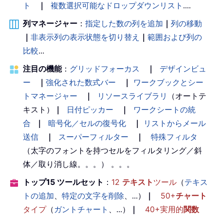
ト
｜
複数選択可能なドロップダウンリスト
....
列マネージャー
：
指定した数の列を追加
｜
列の移動
｜
非表示列の表示状態を切り替え
｜
範囲および列の
比較
...
注目の機能
：
グリッドフォーカス
｜
デザインビュ
ー
｜
強化された数式バー
｜
ワークブックとシー
トマネージャー
｜
リソースライブラリ
（オートテ
キスト）
｜
日付ピッカー
｜
ワークシートの統
合
｜
暗号化／セルの復号化
｜
リストからメール
送信
｜
スーパーフィルター
｜
特殊フィルタ
（太字のフォントを持つセルをフィルタリング／斜
体／取り消し線。。。） 。。。
トップ15 ツールセット
：
12
テキスト
ツール
（
テキス
トの追加
、
特定の文字を削除
、...）
｜
50+
チャート
タイプ
（
ガントチャート
、...）
｜
40+実用的
関数