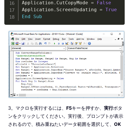
Application
.
CutCopyMode 
=
False
Application
.
ScreenUpdating 
=
True
End
Sub
3。マクロを実行するには、
F5
キーを押すか、
実行
ボタ
ンをクリックしてください。実行後、プロンプトが表示
されるので、積み重ねたいデータ範囲を選択して、
OK