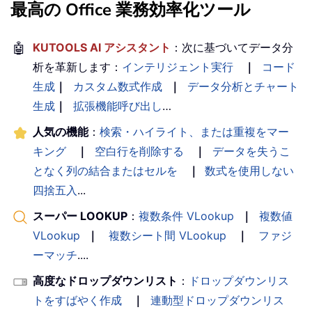
最高の Office 業務効率化ツール
🤖
KUTOOLS AI アシスタント
：次に基づいてデータ分
析を革新します：
インテリジェント実行
｜
コード
生成
｜
カスタム数式作成
｜
データ分析とチャート
生成
｜
拡張機能呼び出し
…
人気の機能
：
検索・ハイライト、または重複をマー
キング
｜
空白行を削除する
｜
データを失うこ
となく列の結合またはセルを
｜
数式を使用しない
四捨五入
...
スーパー LOOKUP
：
複数条件 VLookup
｜
複数値
VLookup
｜
複数シート間 VLookup
｜
ファジ
ーマッチ
....
高度なドロップダウンリスト
：
ドロップダウンリス
トをすばやく作成
｜
連動型ドロップダウンリス