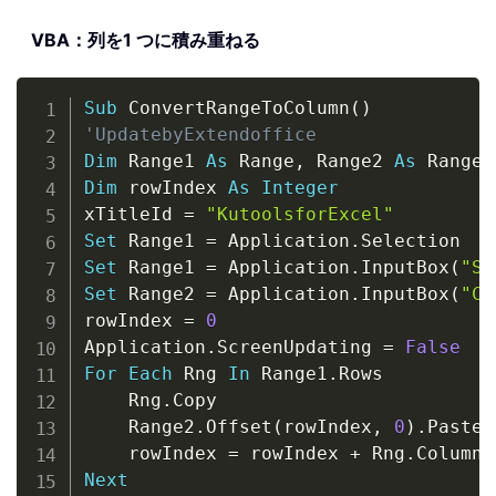
VBA：列を1 つに積み重ねる
Copy
Sub
 ConvertRangeToColumn
(
)
'UpdatebyExtendoffice
Dim
 Range1 
As
 Range
,
 Range2 
As
 Range
,
Dim
 rowIndex 
As
Integer
xTitleId 
=
"KutoolsforExcel"
Set
 Range1 
=
 Application
.
Set
 Range1 
=
 Application
.
InputBox
(
"So
Set
 Range2 
=
 Application
.
InputBox
(
"Co
rowIndex 
=
0
Application
.
ScreenUpdating 
=
False
For
Each
 Rng 
In
 Range1
.
Rows

    Rng
.
Copy

    Range2
.
Offset
(
rowIndex
,
0
)
.
PasteS
    rowIndex 
=
 rowIndex 
+
 Rng
.
Columns
Next