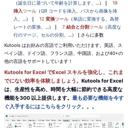
（
誕生日に基づいて年齢を計算します
、...）
｜
19
挿入
ツール
（
QR コードを挿入
、
パスから画像を挿
入
、...）
｜
12
変換
ツール
（
単語に変換する
、
為替
レートの変換
、...）
｜
7
結合と分割
ツール
（
高度な
行のマージ
、
セルの分割
、...）
｜
さらに多数
Kutools はお好みの言語でご利用いただけます。英語、ス
ペイン語、ドイツ語、フランス語、中国語、および40+の
他の言語をサポートしています！
Kutools for Excel でExcel スキルを強化し、これま
でにない効率を体験しましょう。
Kutools for Excel
は、生産性を高め、時間を大幅に節約できる高度な
機能を300 以上提供します。
最も必要な機能を今す
ぐ入手するにはこちらをクリック。。。