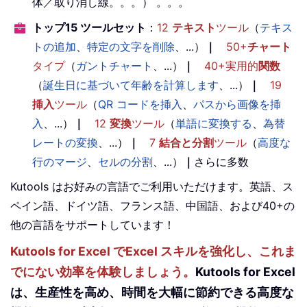
体／取り消し線。。。） 。。。
トップ15 ツールセット
：
12
テキスト
ツール
（
テキス
トの追加
、
特定の文字を削除
、...）
｜
50+
チャート
タイプ
（
ガントチャート
、...）
｜
40+実用的
関数
（
誕生日に基づいて年齢を計算します
、...）
｜
19
挿入
ツール
（
QR コードを挿入
、
パスから画像を挿
入
、...）
｜
12
変換
ツール
（
単語に変換する
、
為替
レートの変換
、...）
｜
7
結合と分割
ツール
（
高度な
行のマージ
、
セルの分割
、...）
｜
さらに多数
Kutools はお好みの言語でご利用いただけます。英語、ス
ペイン語、ドイツ語、フランス語、中国語、および40+の
他の言語をサポートしています！
Kutools for Excel でExcel スキルを強化し、これま
でにない効率を体験しましょう。
Kutools for Excel
は、生産性を高め、時間を大幅に節約できる高度な