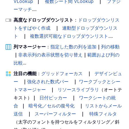
VLookup
｜
複数シート間 VLookup
｜
ファジ
ーマッチ
....
高度なドロップダウンリスト
：
ドロップダウンリス
トをすばやく作成
｜
連動型ドロップダウンリス
ト
｜
複数選択可能なドロップダウンリスト
....
列マネージャー
：
指定した数の列を追加
｜
列の移動
｜
非表示列の表示状態を切り替え
｜
範囲および列の
比較
...
注目の機能
：
グリッドフォーカス
｜
デザインビュ
ー
｜
強化された数式バー
｜
ワークブックとシー
トマネージャー
｜
リソースライブラリ
（オートテ
キスト）
｜
日付ピッカー
｜
ワークシートの統
合
｜
暗号化／セルの復号化
｜
リストからメール
送信
｜
スーパーフィルター
｜
特殊フィルタ
（太字のフォントを持つセルをフィルタリング／斜