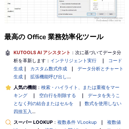
最高の Office 業務効率化ツール
🤖
KUTOOLS AI アシスタント
：次に基づいてデータ分
析を革新します：
インテリジェント実行
｜
コード
生成
｜
カスタム数式作成
｜
データ分析とチャート
生成
｜
拡張機能呼び出し
…
人気の機能
：
検索・ハイライト、または重複をマー
キング
｜
空白行を削除する
｜
データを失うこ
となく列の結合またはセルを
｜
数式を使用しない
四捨五入
...
スーパー LOOKUP
：
複数条件 VLookup
｜
複数値