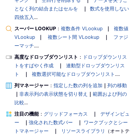
となく列の結合またはセルを
｜
数式を使用しない
四捨五入
...
スーパー LOOKUP
：
複数条件 VLookup
｜
複数値
VLookup
｜
複数シート間 VLookup
｜
ファジ
ーマッチ
....
高度なドロップダウンリスト
：
ドロップダウンリス
トをすばやく作成
｜
連動型ドロップダウンリス
ト
｜
複数選択可能なドロップダウンリスト
....
列マネージャー
：
指定した数の列を追加
｜
列の移動
｜
非表示列の表示状態を切り替え
｜
範囲および列の
比較
...
注目の機能
：
グリッドフォーカス
｜
デザインビュ
ー
｜
強化された数式バー
｜
ワークブックとシー
トマネージャー
｜
リソースライブラリ
（オートテ