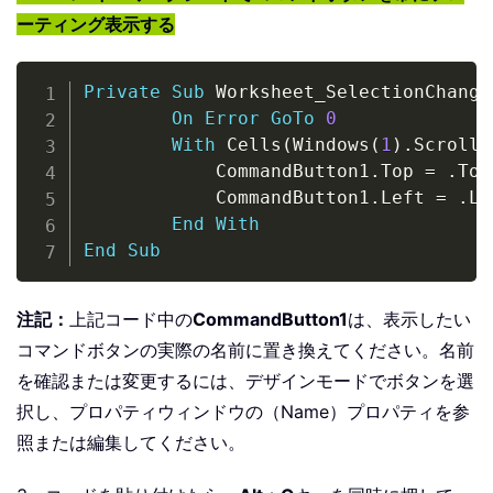
ーティング表示する
Copy
Private
Sub
 Worksheet_SelectionChange
On
Error
GoTo
0
With
 Cells
(
Windows
(
1
)
.
ScrollR
            CommandButton1
.
Top 
=
.
Top
            CommandButton1
.
Left 
=
.
Le
End
With
End
Sub
注記：
上記コード中の
CommandButton1
は、表示したい
コマンドボタンの実際の名前に置き換えてください。名前
を確認または変更するには、デザインモードでボタンを選
択し、プロパティウィンドウの（Name）プロパティを参
照または編集してください。