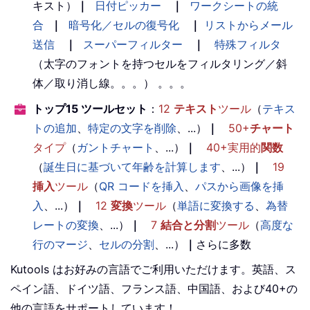
キスト）
｜
日付ピッカー
｜
ワークシートの統
合
｜
暗号化／セルの復号化
｜
リストからメール
送信
｜
スーパーフィルター
｜
特殊フィルタ
（太字のフォントを持つセルをフィルタリング／斜
体／取り消し線。。。） 。。。
トップ15 ツールセット
：
12
テキスト
ツール
（
テキス
トの追加
、
特定の文字を削除
、...）
｜
50+
チャート
タイプ
（
ガントチャート
、...）
｜
40+実用的
関数
（
誕生日に基づいて年齢を計算します
、...）
｜
19
挿入
ツール
（
QR コードを挿入
、
パスから画像を挿
入
、...）
｜
12
変換
ツール
（
単語に変換する
、
為替
レートの変換
、...）
｜
7
結合と分割
ツール
（
高度な
行のマージ
、
セルの分割
、...）
｜
さらに多数
Kutools はお好みの言語でご利用いただけます。英語、ス
ペイン語、ドイツ語、フランス語、中国語、および40+の
他の言語をサポートしています！