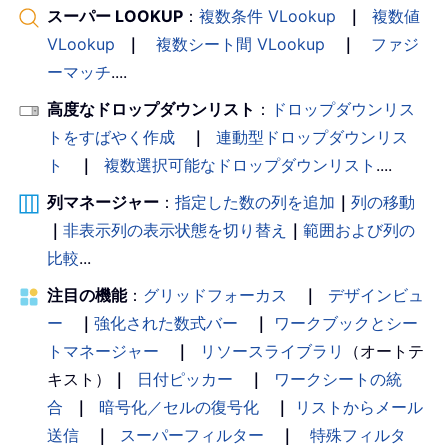
スーパー LOOKUP
：
複数条件 VLookup
｜
複数値
VLookup
｜
複数シート間 VLookup
｜
ファジ
ーマッチ
....
高度なドロップダウンリスト
：
ドロップダウンリス
トをすばやく作成
｜
連動型ドロップダウンリス
ト
｜
複数選択可能なドロップダウンリスト
....
列マネージャー
：
指定した数の列を追加
｜
列の移動
｜
非表示列の表示状態を切り替え
｜
範囲および列の
比較
...
注目の機能
：
グリッドフォーカス
｜
デザインビュ
ー
｜
強化された数式バー
｜
ワークブックとシー
トマネージャー
｜
リソースライブラリ
（オートテ
キスト）
｜
日付ピッカー
｜
ワークシートの統
合
｜
暗号化／セルの復号化
｜
リストからメール
送信
｜
スーパーフィルター
｜
特殊フィルタ