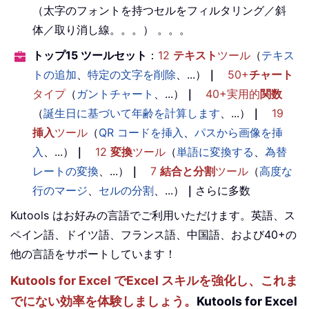
（太字のフォントを持つセルをフィルタリング／斜
体／取り消し線。。。） 。。。
トップ15 ツールセット
：
12
テキスト
ツール
（
テキス
トの追加
、
特定の文字を削除
、...）
｜
50+
チャート
タイプ
（
ガントチャート
、...）
｜
40+実用的
関数
（
誕生日に基づいて年齢を計算します
、...）
｜
19
挿入
ツール
（
QR コードを挿入
、
パスから画像を挿
入
、...）
｜
12
変換
ツール
（
単語に変換する
、
為替
レートの変換
、...）
｜
7
結合と分割
ツール
（
高度な
行のマージ
、
セルの分割
、...）
｜
さらに多数
Kutools はお好みの言語でご利用いただけます。英語、ス
ペイン語、ドイツ語、フランス語、中国語、および40+の
他の言語をサポートしています！
Kutools for Excel でExcel スキルを強化し、これま
でにない効率を体験しましょう。
Kutools for Excel