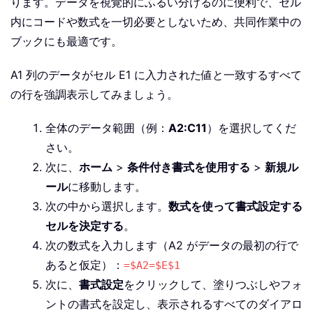
ります。データを視覚的にふるい分けるのに便利で、セル
内にコードや数式を一切必要としないため、共同作業中の
ブックにも最適です。
A1 列のデータがセル E1 に入力された値と一致するすべて
の行を強調表示してみましょう。
全体のデータ範囲（例：
A2:C11
）を選択してくだ
さい。
次に、
ホーム
>
条件付き書式を使用する
>
新規ル
ール
に移動します。
次の中から選択します。
数式を使って書式設定する
セルを決定する
。
次の数式を入力します（A2 がデータの最初の行で
あると仮定）：
=$A2=$E$1
次に、
書式設定
をクリックして、塗りつぶしやフォ
ントの書式を設定し、表示されるすべてのダイアロ