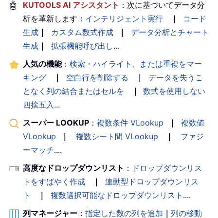
🤖
KUTOOLS AI アシスタント
：次に基づいてデータ分
析を革新します：
インテリジェント実行
｜
コード
生成
｜
カスタム数式作成
｜
データ分析とチャート
生成
｜
拡張機能呼び出し
…
人気の機能
：
検索・ハイライト、または重複をマー
キング
｜
空白行を削除する
｜
データを失うこ
となく列の結合またはセルを
｜
数式を使用しない
四捨五入
...
スーパー LOOKUP
：
複数条件 VLookup
｜
複数値
VLookup
｜
複数シート間 VLookup
｜
ファジ
ーマッチ
....
高度なドロップダウンリスト
：
ドロップダウンリス
トをすばやく作成
｜
連動型ドロップダウンリス
ト
｜
複数選択可能なドロップダウンリスト
....
列マネージャー
：
指定した数の列を追加
｜
列の移動