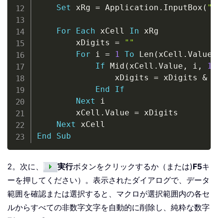
Set
 xRg 
=
 Application
.
InputBox
(
"S
For
Each
 xCell 
In
 xRg

        xDigits 
=
""
For
 i 
=
1
To
 Len
(
xCell
.
Value
)
If
 Mid
(
xCell
.
Value
,
 i
,
1
)
                xDigits 
=
 xDigits 
&
 M
End
If
Next
 i

        xCell
.
Value 
=
 xDigits

Next
End
Sub
2。次に、
実行
ボタンをクリックするか（または)
F5
キ
ーを押してください）。表示されたダイアログで、データ
範囲を確認または選択すると、マクロが選択範囲内の各セ
ルからすべての非数字文字を自動的に削除し、純粋な数字