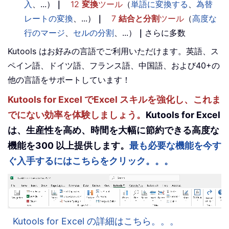
入
、...）
｜
12
変換
ツール
（
単語に変換する
、
為替
レートの変換
、...）
｜
7
結合と分割
ツール
（
高度な
行のマージ
、
セルの分割
、...）
｜
さらに多数
Kutools はお好みの言語でご利用いただけます。英語、ス
ペイン語、ドイツ語、フランス語、中国語、および40+の
他の言語をサポートしています！
Kutools for Excel でExcel スキルを強化し、これま
でにない効率を体験しましょう。
Kutools for Excel
は、生産性を高め、時間を大幅に節約できる高度な
機能を300 以上提供します。
最も必要な機能を今す
ぐ入手するにはこちらをクリック。。。
Kutools for Excel の詳細はこちら。。。