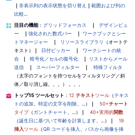
｜
非表示列の表示状態を切り替え
｜
範囲および列の
比較
...
注目の機能
：
グリッドフォーカス
｜
デザインビュ
ー
｜
強化された数式バー
｜
ワークブックとシー
トマネージャー
｜
リソースライブラリ
（オートテ
キスト）
｜
日付ピッカー
｜
ワークシートの統
合
｜
暗号化／セルの復号化
｜
リストからメール
送信
｜
スーパーフィルター
｜
特殊フィルタ
（太字のフォントを持つセルをフィルタリング／斜
体／取り消し線。。。） 。。。
トップ15 ツールセット
：
12
テキスト
ツール
（
テキス
トの追加
、
特定の文字を削除
、...）
｜
50+
チャート
タイプ
（
ガントチャート
、...）
｜
40+実用的
関数
（
誕生日に基づいて年齢を計算します
、...）
｜
19
挿入
ツール
（
QR コードを挿入
、
パスから画像を挿