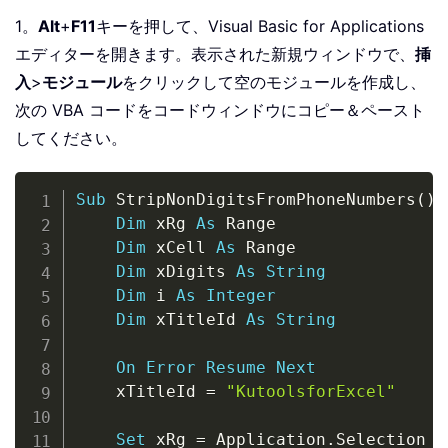
1。
Alt
+
F11
キーを押して、Visual Basic for Applications
エディターを開きます。表示された新規ウィンドウで、
挿
入
>
モジュール
をクリックして空のモジュールを作成し、
次の VBA コードをコードウィンドウにコピー＆ペースト
してください。
Copy
Sub
 StripNonDigitsFromPhoneNumbers
(
)
Dim
 xRg 
As
 Range

Dim
 xCell 
As
 Range

Dim
 xDigits 
As
String
Dim
 i 
As
Integer
Dim
 xTitleId 
As
String
On
Error
Resume
Next
    xTitleId 
=
"KutoolsforExcel"
Set
 xRg 
=
 Application
.
Selection
