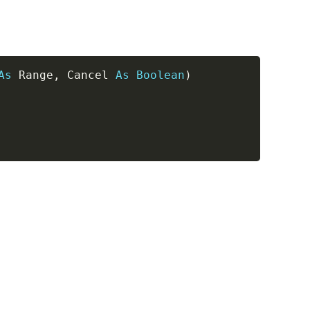
Copy
As
 Range
,
 Cancel 
As
Boolean
)