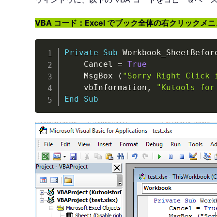
VBA コード：Excel でブック全体の右クリックメ
Private
Sub
 Workbook_SheetBefor
    Cancel 
=
True
    MsgBox 
(
"Sorry Right Click 
    vbInformation
,
"Kutools for
End
Sub