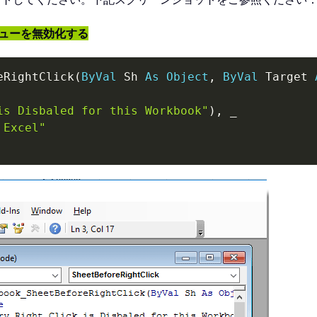
ニューを無効化する
eRightClick
(
ByVal
 Sh 
As
Object
,
ByVal
 Target 
is Disbaled for this Workbook"
)
,
_
 Excel"