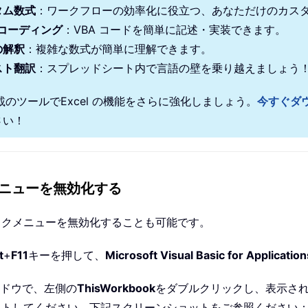
タム数式
：ワークフローの効率化に役立つ、あなただけのカス
 コーディング
：VBA コードを簡単に記述・実装できます。
の解釈
：複雑な数式が簡単に理解できます。
スト翻訳
：スプレッドシート内で言語の壁を乗り越えましょう
搭載のツールでExcel の機能をさらに強化しましょう。
今すぐダ
さい！
メニューを無効化する
リックメニューを無効化することも可能です。
t
+
F11
キーを押して、
Microsoft Visual Basic for Application
ドウで、左側の
ThisWorkbook
をダブルクリックし、表示さ
ーストしてください。下記スクリーンショットをご参照ください