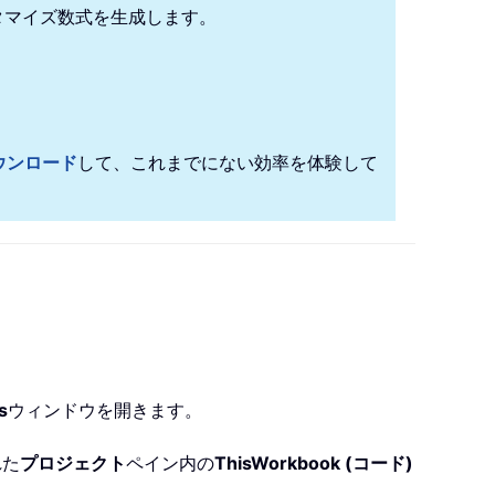
タマイズ数式を生成します。
！
ウンロード
して、これまでにない効率を体験して
s
ウィンドウを開きます。
れた
プロジェクト
ペイン内の
ThisWorkbook (コード)
：