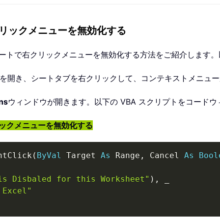
クリックメニューを無効化する
シートで右クリックメニューを無効化する方法をご紹介します
トを開き、シートタブを右クリックして、コンテキストメニュー
ons
ウィンドウが開きます。以下の VBA スクリプトをコード
クリックメニューを無効化する
htClick
(
ByVal
 Target 
As
 Range
,
 Cancel 
As
Bool
is Disbaled for this Worksheet"
)
,
_
 Excel"