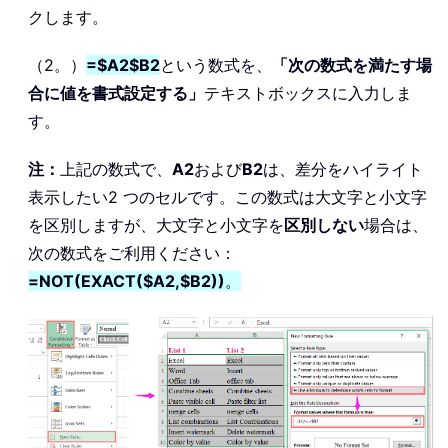
クします。
（2。）
=$A2$B2
という数式を、
「次の数式を満たす場
合に値を書式設定する」
テキストボックスに入力しま
す。
注：
上記の数式で、
A2
および
B2
は、差分をハイライト
表示したい2 つのセルです。この数式は大文字と小文字
を区別しますが、大文字と小文字を
区別しない
場合は、
次の数式をご利用ください：
=NOT(EXACT($A2,$B2))
。