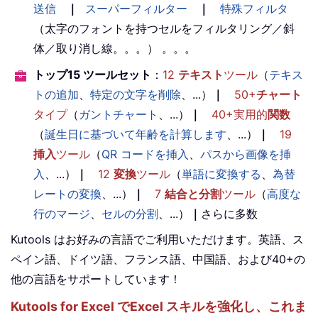
送信
｜
スーパーフィルター
｜
特殊フィルタ
（太字のフォントを持つセルをフィルタリング／斜
体／取り消し線。。。） 。。。
トップ15 ツールセット
：
12
テキスト
ツール
（
テキス
トの追加
、
特定の文字を削除
、...）
｜
50+
チャート
タイプ
（
ガントチャート
、...）
｜
40+実用的
関数
（
誕生日に基づいて年齢を計算します
、...）
｜
19
挿入
ツール
（
QR コードを挿入
、
パスから画像を挿
入
、...）
｜
12
変換
ツール
（
単語に変換する
、
為替
レートの変換
、...）
｜
7
結合と分割
ツール
（
高度な
行のマージ
、
セルの分割
、...）
｜
さらに多数
Kutools はお好みの言語でご利用いただけます。英語、ス
ペイン語、ドイツ語、フランス語、中国語、および40+の
他の言語をサポートしています！
Kutools for Excel でExcel スキルを強化し、これま