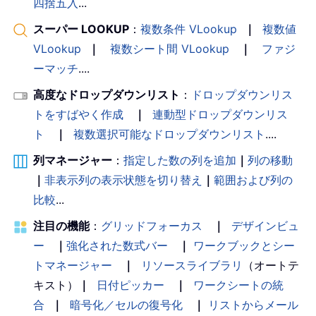
四捨五入
...
スーパー LOOKUP
：
複数条件 VLookup
｜
複数値
VLookup
｜
複数シート間 VLookup
｜
ファジ
ーマッチ
....
高度なドロップダウンリスト
：
ドロップダウンリス
トをすばやく作成
｜
連動型ドロップダウンリス
ト
｜
複数選択可能なドロップダウンリスト
....
列マネージャー
：
指定した数の列を追加
｜
列の移動
｜
非表示列の表示状態を切り替え
｜
範囲および列の
比較
...
注目の機能
：
グリッドフォーカス
｜
デザインビュ
ー
｜
強化された数式バー
｜
ワークブックとシー
トマネージャー
｜
リソースライブラリ
（オートテ
キスト）
｜
日付ピッカー
｜
ワークシートの統
合
｜
暗号化／セルの復号化
｜
リストからメール