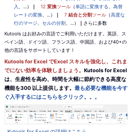
入
、...）
｜
12
変換
ツール
（
単語に変換する
、
為替
レートの変換
、...）
｜
7
結合と分割
ツール
（
高度な
行のマージ
、
セルの分割
、...）
｜
さらに多数
Kutools はお好みの言語でご利用いただけます。英語、ス
ペイン語、ドイツ語、フランス語、中国語、および40+の
他の言語をサポートしています！
Kutools for Excel でExcel スキルを強化し、これま
でにない効率を体験しましょう。
Kutools for Excel
は、生産性を高め、時間を大幅に節約できる高度な
機能を300 以上提供します。
最も必要な機能を今す
ぐ入手するにはこちらをクリック。。。
Kutools for Excel の詳細はこちら。。。