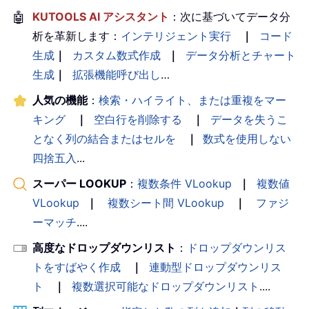
🤖
KUTOOLS AI アシスタント
：次に基づいてデータ分
析を革新します：
インテリジェント実行
｜
コード
生成
｜
カスタム数式作成
｜
データ分析とチャート
生成
｜
拡張機能呼び出し
…
人気の機能
：
検索・ハイライト、または重複をマー
キング
｜
空白行を削除する
｜
データを失うこ
となく列の結合またはセルを
｜
数式を使用しない
四捨五入
...
スーパー LOOKUP
：
複数条件 VLookup
｜
複数値
VLookup
｜
複数シート間 VLookup
｜
ファジ
ーマッチ
....
高度なドロップダウンリスト
：
ドロップダウンリス
トをすばやく作成
｜
連動型ドロップダウンリス
ト
｜
複数選択可能なドロップダウンリスト
....