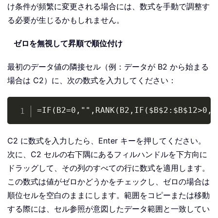
け条件が頻繁に変更される場合には、数式を手動で調整す
る必要が生じるかもしれません。
ゼロを無視して昇順で順位付け
最初のデータ値の隣接セル（例：データが B2 から始まる
場合は C2）に、次の数式を入力してください：
Copy
=IF(B2=0,"",RANK(B2,IF($B$2:$B$12>0,$
C2 に数式を入力したら、Enter キーを押してください。
次に、C2 セルの右下隅にあるフィルハンドルを下方向に
ドラッグして、その列のすべての行に数式を適用します。
この数式は値がゼロかどうかをチェックし、ゼロの場合は
順位セルを空白のままにします。範囲をコピーまたは移動
する際には、セル参照が意図したデータ範囲と一致してい