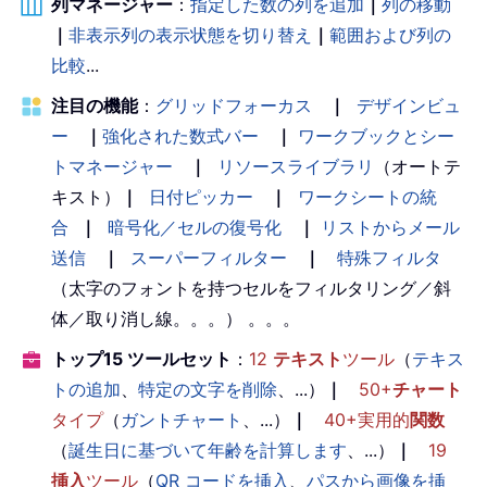
列マネージャー
：
指定した数の列を追加
｜
列の移動
｜
非表示列の表示状態を切り替え
｜
範囲および列の
比較
...
注目の機能
：
グリッドフォーカス
｜
デザインビュ
ー
｜
強化された数式バー
｜
ワークブックとシー
トマネージャー
｜
リソースライブラリ
（オートテ
キスト）
｜
日付ピッカー
｜
ワークシートの統
合
｜
暗号化／セルの復号化
｜
リストからメール
送信
｜
スーパーフィルター
｜
特殊フィルタ
（太字のフォントを持つセルをフィルタリング／斜
体／取り消し線。。。） 。。。
トップ15 ツールセット
：
12
テキスト
ツール
（
テキス
トの追加
、
特定の文字を削除
、...）
｜
50+
チャート
タイプ
（
ガントチャート
、...）
｜
40+実用的
関数
（
誕生日に基づいて年齢を計算します
、...）
｜
19
挿入
ツール
（
QR コードを挿入
、
パスから画像を挿