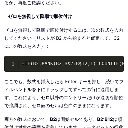
るか、再度ご確認ください。
ゼロを無視して降順で順位付け
ゼロを無視して降順で順位付けするには、次の数式を入力
してください（リストが B2 から始まると仮定して、C2
にこの数式を入力）：
Copy
=IF(B2,RANK(B2,B$2:B$12,1)-COUNTIF(B$
ここでも、数式を挿入したら Enter キーを押し、続いてフ
ィルハンドルを下にドラッグしてすべての行に適用しま
す。これにより、ゼロ以外のエントリーだけが適切な順位
で強調され、ゼロ値のセルは空白のままになります。
両方の数式において、
B2
は開始セルであり、
B2:B12
は順
位付け対象の範囲を定義しています。データセットの行数