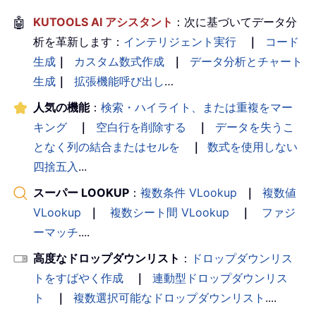
🤖
KUTOOLS AI アシスタント
：次に基づいてデータ分
析を革新します：
インテリジェント実行
｜
コード
生成
｜
カスタム数式作成
｜
データ分析とチャート
生成
｜
拡張機能呼び出し
…
人気の機能
：
検索・ハイライト、または重複をマー
キング
｜
空白行を削除する
｜
データを失うこ
となく列の結合またはセルを
｜
数式を使用しない
四捨五入
...
スーパー LOOKUP
：
複数条件 VLookup
｜
複数値
VLookup
｜
複数シート間 VLookup
｜
ファジ
ーマッチ
....
高度なドロップダウンリスト
：
ドロップダウンリス
トをすばやく作成
｜
連動型ドロップダウンリス
ト
｜
複数選択可能なドロップダウンリスト
....