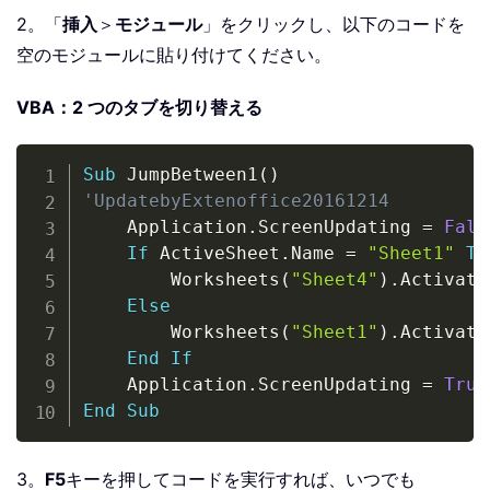
2。「
挿入
＞
モジュール
」をクリックし、以下のコードを
空のモジュールに貼り付けてください。
VBA：2 つのタブを切り替える
Copy
Sub
 JumpBetween1
(
)
'UpdatebyExtenoffice20161214
    Application
.
ScreenUpdating 
=
Fals
If
 ActiveSheet
.
Name 
=
"Sheet1"
Th
        Worksheets
(
"Sheet4"
)
.
Activate

Else
        Worksheets
(
"Sheet1"
)
.
Activate

End
If
    Application
.
ScreenUpdating 
=
True
End
Sub
3。
F5
キーを押してコードを実行すれば、いつでも