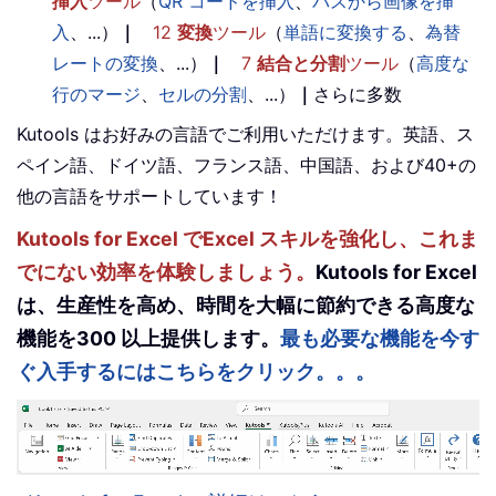
挿入
ツール
（
QR コードを挿入
、
パスから画像を挿
入
、...）
｜
12
変換
ツール
（
単語に変換する
、
為替
レートの変換
、...）
｜
7
結合と分割
ツール
（
高度な
行のマージ
、
セルの分割
、...）
｜
さらに多数
Kutools はお好みの言語でご利用いただけます。英語、ス
ペイン語、ドイツ語、フランス語、中国語、および40+の
他の言語をサポートしています！
Kutools for Excel でExcel スキルを強化し、これま
でにない効率を体験しましょう。
Kutools for Excel
は、生産性を高め、時間を大幅に節約できる高度な
機能を300 以上提供します。
最も必要な機能を今す
ぐ入手するにはこちらをクリック。。。