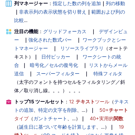
列マネージャー
：
指定した数の列を追加
｜
列の移動
｜
非表示列の表示状態を切り替え
｜
範囲および列の
比較
...
注目の機能
：
グリッドフォーカス
｜
デザインビュ
ー
｜
強化された数式バー
｜
ワークブックとシー
トマネージャー
｜
リソースライブラリ
（オートテ
キスト）
｜
日付ピッカー
｜
ワークシートの統
合
｜
暗号化／セルの復号化
｜
リストからメール
送信
｜
スーパーフィルター
｜
特殊フィルタ
（太字のフォントを持つセルをフィルタリング／斜
体／取り消し線。。。） 。。。
トップ15 ツールセット
：
12
テキスト
ツール
（
テキス
トの追加
、
特定の文字を削除
、...）
｜
50+
チャート
タイプ
（
ガントチャート
、...）
｜
40+実用的
関数
（
誕生日に基づいて年齢を計算します
、...）
｜
19