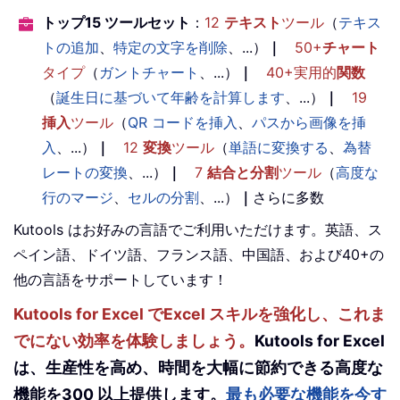
トップ15 ツールセット
：
12
テキスト
ツール
（
テキス
トの追加
、
特定の文字を削除
、...）
｜
50+
チャート
タイプ
（
ガントチャート
、...）
｜
40+実用的
関数
（
誕生日に基づいて年齢を計算します
、...）
｜
19
挿入
ツール
（
QR コードを挿入
、
パスから画像を挿
入
、...）
｜
12
変換
ツール
（
単語に変換する
、
為替
レートの変換
、...）
｜
7
結合と分割
ツール
（
高度な
行のマージ
、
セルの分割
、...）
｜
さらに多数
Kutools はお好みの言語でご利用いただけます。英語、ス
ペイン語、ドイツ語、フランス語、中国語、および40+の
他の言語をサポートしています！
Kutools for Excel でExcel スキルを強化し、これま
でにない効率を体験しましょう。
Kutools for Excel
は、生産性を高め、時間を大幅に節約できる高度な
機能を300 以上提供します。
最も必要な機能を今す