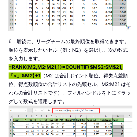
6．最後に、リーグチームの最終順位を取得できます。
順位を表示したいセル（例：N2）を選択し、次の数式
を入力します。
=RANK(M2,M2:M21,1)=COUNTIF($M$2:$M$21,
「<」&M2)+1
（M2 は合計ポイント順位、得失点差順
位、得点数順位の合計リストの先頭セル、M2:M21 はそ
れらの合計リストです）。フィルハンドルを下にドラッ
グして数式を適用します。