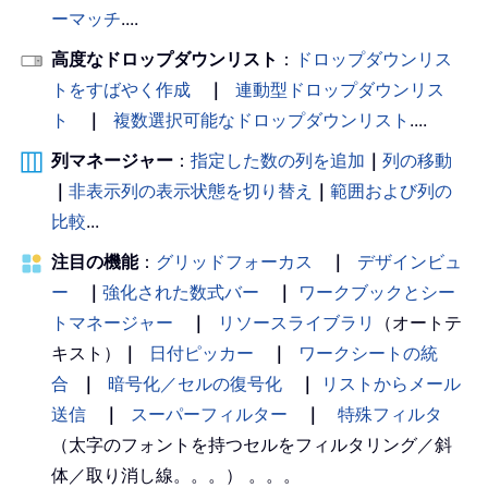
ーマッチ
....
高度なドロップダウンリスト
：
ドロップダウンリス
トをすばやく作成
｜
連動型ドロップダウンリス
ト
｜
複数選択可能なドロップダウンリスト
....
列マネージャー
：
指定した数の列を追加
｜
列の移動
｜
非表示列の表示状態を切り替え
｜
範囲および列の
比較
...
注目の機能
：
グリッドフォーカス
｜
デザインビュ
ー
｜
強化された数式バー
｜
ワークブックとシー
トマネージャー
｜
リソースライブラリ
（オートテ
キスト）
｜
日付ピッカー
｜
ワークシートの統
合
｜
暗号化／セルの復号化
｜
リストからメール
送信
｜
スーパーフィルター
｜
特殊フィルタ
（太字のフォントを持つセルをフィルタリング／斜
体／取り消し線。。。） 。。。