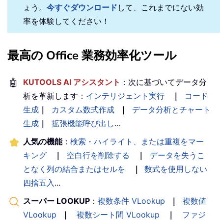
ょう。
今すぐダウンロード
して、これまでにない効
率を体験してください！
最高の Office 業務効率化ツール
🤖
KUTOOLS AI アシスタント
：次に基づいてデータ分
析を革新します：
インテリジェント実行
｜
コード
生成
｜
カスタム数式作成
｜
データ分析とチャート
生成
｜
拡張機能呼び出し
…
人気の機能
：
検索・ハイライト、または重複をマー
キング
｜
空白行を削除する
｜
データを失うこ
となく列の結合またはセルを
｜
数式を使用しない
四捨五入
...
スーパー LOOKUP
：
複数条件 VLookup
｜
複数値
VLookup
｜
複数シート間 VLookup
｜
ファジ