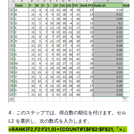
4．このステップでは、得点数の順位を付けます。セル
L2 を選択し、次の数式を入力します。
=RANK(F2,F2:F21,0)=(COUNTIF($F$2:$F$21,「>」