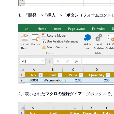
1。「
開発
」>「
挿入
」>「
ボタン（フォームコント
2。表示された
マクロの登録
ダイアログボックスで