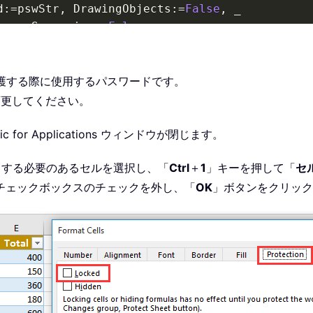
d
:
=
pswStr
,
 DrawingObjects
:
=
False
,
_
rue
,
 Scenarios
:
=
False
,
_
tingCells
:
=
True
,
 AllowFormattingColumns
:
=
True
tingRows
:
=
True
,
 AllowInsertingColumns
:
=
True
,
ingRows
:
=
True
,
 AllowInsertingHyperlinks
:
=
True
保護する際に使用するパスワードです。
ngColumns
:
=
True
,
 AllowDeletingRows
:
=
True
,
_
変更してください。
g
:
=
True
,
 AllowFiltering
:
=
True
,
_
ivotTables
:
=
True
sic for Applications ウィンドウが閉じます。
=
True
力する必要のあるセルを選択し、「
Ctrl
＋
1
」キーを押して「
セ
チェックボックスのチェックを外し、「
OK
」ボタンをクリック