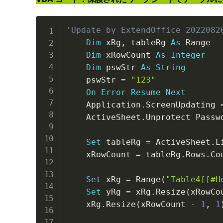
'Update by ExtendOffice 2022082
Dim
 xRg
,
 tableRg 
As
 Range

Dim
 xRowCount 
As
Integer
Dim
 pswStr 
As
String
    pswStr 
=
"123"
On
Error
Resume
Next
    Application
.
ScreenUpdating 
    ActiveSheet
.
Unprotect Passw
Set
 tableRg 
=
 ActiveSheet
.
L
    xRowCount 
=
 tableRg
.
Rows
.
Cou
Set
 xRg 
=
 Range
(
"Table4[[#H
Set
 yRg 
=
 xRg
.
Resize
(
xRowCo
    xRg
.
Resize
(
xRowCount 
-
1
,
1