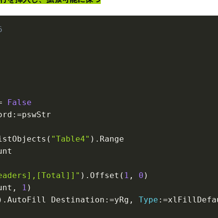
6
=
False
ord
:
=
pswStr

istObjects
(
"Table4"
)
.
Range

nt

eaders],[Total]]"
)
.
Offset
(
1
,
0
)
unt
,
1
)
)
.
AutoFill Destination
:
=
yRg
,
Type
:
=
xlFillDefau