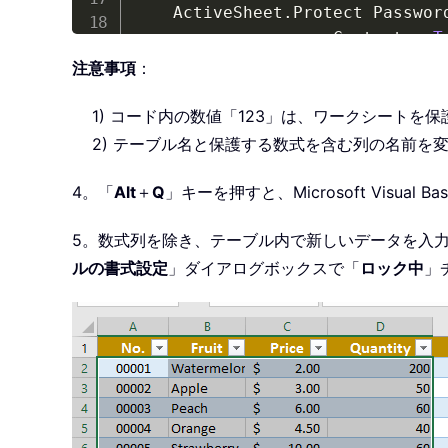
    ActiveSheet
.
Protect Passwor
                    Contents
:
=
T
                    AllowFormat
注意事項
：
                    AllowFormat
                    AllowInsert
1) コード内の数値「123」は、ワークシートを
                    AllowDeleti
2) テーブル名と保護する数式を含む列の名前を
                    AllowSortin
                    AllowUsingP
4。「
Alt
＋
Q
」キーを押すと、Microsoft Visual Ba
    Application
.
ScreenUpdating 
5。数式列を除き、テーブル内で新しいデータを入
ルの書式設定
」ダイアログボックスで「
ロック中
」