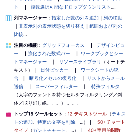
ト
｜
複数選択可能なドロップダウンリスト
....
列マネージャー
：
指定した数の列を追加
｜
列の移動
｜
非表示列の表示状態を切り替え
｜
範囲および列の
比較
...
注目の機能
：
グリッドフォーカス
｜
デザインビュ
ー
｜
強化された数式バー
｜
ワークブックとシー
トマネージャー
｜
リソースライブラリ
（オートテ
キスト）
｜
日付ピッカー
｜
ワークシートの統
合
｜
暗号化／セルの復号化
｜
リストからメール
送信
｜
スーパーフィルター
｜
特殊フィルタ
（太字のフォントを持つセルをフィルタリング／斜
体／取り消し線。。。） 。。。
トップ15 ツールセット
：
12
テキスト
ツール
（
テキス
トの追加
、
特定の文字を削除
、...）
｜
50+
チャート
タイプ
（
ガントチャート
、...）
｜
40+実用的
関数