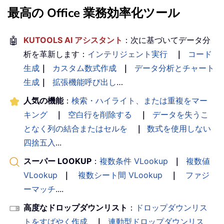
最高の Office 業務効率化ツール
🤖
KUTOOLS AI アシスタント
：次に基づいてデータ分
析を革新します：
インテリジェント実行
｜
コード
生成
｜
カスタム数式作成
｜
データ分析とチャート
生成
｜
拡張機能呼び出し
…
人気の機能
：
検索・ハイライト、または重複をマー
キング
｜
空白行を削除する
｜
データを失うこ
となく列の結合またはセルを
｜
数式を使用しない
四捨五入
...
スーパー LOOKUP
：
複数条件 VLookup
｜
複数値
VLookup
｜
複数シート間 VLookup
｜
ファジ
ーマッチ
....
高度なドロップダウンリスト
：
ドロップダウンリス
トをすばやく作成
｜
連動型ドロップダウンリス