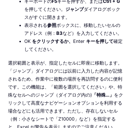
キーボードの
F5
キーを押すか、または
Ctrl + G
を押してください。
ジャンプ
ダイアログボック
スがすぐに開きます。
表示される
参照
ボックスに、移動したいセルの
アドレス（例：
B3
など）を入力してください。
OK
をクリックするか、
Enter
キーを押して
確定
してください。
選択範囲と表示が、指定したセルに即座に移動します。
「ジャンプ」ダイアログには以前に入力した内容が記憶
されるため、作業中に複数の場所を再訪問するのに便利
です。この機能は、「範囲を選択してください」や、特
殊なセルへのジャンプ（ダイアログ内の)
「特殊…」
をク
リックして高度なナビゲーションオプションを利用する
場合などにも活用できます。ただし、存在しないセル
（例：小さなシートで「Z10000」など）を指定する
と、Excel が警告を表示しますのでご注意ください。