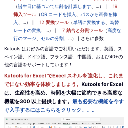
（
誕生日に基づいて年齢を計算します
、...）
｜
19
挿入
ツール
（
QR コードを挿入
、
パスから画像を挿
入
、...）
｜
12
変換
ツール
（
単語に変換する
、
為替
レートの変換
、...）
｜
7
結合と分割
ツール
（
高度な
行のマージ
、
セルの分割
、...）
｜
さらに多数
Kutools はお好みの言語でご利用いただけます。英語、ス
ペイン語、ドイツ語、フランス語、中国語、および40+の
他の言語をサポートしています！
Kutools for Excel でExcel スキルを強化し、これま
でにない効率を体験しましょう。
Kutools for Excel
は、生産性を高め、時間を大幅に節約できる高度な
機能を300 以上提供します。
最も必要な機能を今す
ぐ入手するにはこちらをクリック。。。