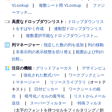
VLookup
｜
複数シート間 VLookup
｜
ファジ
ーマッチ
....
高度なドロップダウンリスト
：
ドロップダウンリス
トをすばやく作成
｜
連動型ドロップダウンリス
ト
｜
複数選択可能なドロップダウンリスト
....
列マネージャー
：
指定した数の列を追加
｜
列の移動
｜
非表示列の表示状態を切り替え
｜
範囲および列の
比較
...
注目の機能
：
グリッドフォーカス
｜
デザインビュ
ー
｜
強化された数式バー
｜
ワークブックとシー
トマネージャー
｜
リソースライブラリ
（オートテ
キスト）
｜
日付ピッカー
｜
ワークシートの統
合
｜
暗号化／セルの復号化
｜
リストからメール
送信
｜
スーパーフィルター
｜
特殊フィルタ
（太字のフォントを持つセルをフィルタリング／斜