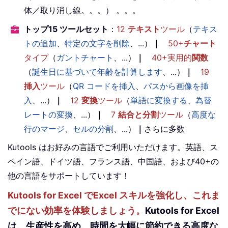
体／取り消し線。。。） 。。。
トップ15 ツールセット
：
12
テキスト
ツール
（
テキス
トの追加
、
特定の文字を削除
、...）
｜
50+
チャート
タイプ
（
ガントチャート
、...）
｜
40+実用的
関数
（
誕生日に基づいて年齢を計算します
、...）
｜
19
挿入
ツール
（
QR コードを挿入
、
パスから画像を挿
入
、...）
｜
12
変換
ツール
（
単語に変換する
、
為替
レートの変換
、...）
｜
7
結合と分割
ツール
（
高度な
行のマージ
、
セルの分割
、...）
｜
さらに多数
Kutools はお好みの言語でご利用いただけます。英語、ス
ペイン語、ドイツ語、フランス語、中国語、および40+の
他の言語をサポートしています！
Kutools for Excel でExcel スキルを強化し、これま
でにない効率を体験しましょう。
Kutools for Excel
は、生産性を高め、時間を大幅に節約できる高度な