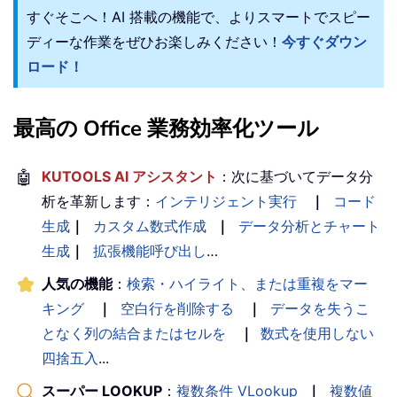
すぐそこへ！AI 搭載の機能で、よりスマートでスピー
ディーな作業をぜひお楽しみください！
今すぐダウン
ロード！
最高の Office 業務効率化ツール
🤖
KUTOOLS AI アシスタント
：次に基づいてデータ分
析を革新します：
インテリジェント実行
｜
コード
生成
｜
カスタム数式作成
｜
データ分析とチャート
生成
｜
拡張機能呼び出し
…
人気の機能
：
検索・ハイライト、または重複をマー
キング
｜
空白行を削除する
｜
データを失うこ
となく列の結合またはセルを
｜
数式を使用しない
四捨五入
...
スーパー LOOKUP
：
複数条件 VLookup
｜
複数値