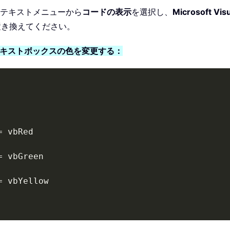
テキストメニューから
コードの表示
を選択し、
Microsoft Visu
置き換えてください。
テキストボックスの色を変更する：
=
 vbRed

=
 vbGreen

=
 vbYellow
