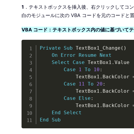
1
．テキストボックスを挿入後、右クリックしてコン
白のモジュールに次の VBA コードを元のコードと
VBA コード：テキストボックス内の値に基づいて
Private
Sub
 TextBox1_Change
(
)
On
Error
Resume
Next
Select
Case
 TextBox1
.
Value

Case
1
To
10
:
            TextBox1
.
BackColor 
Case
11
To
20
:
            TextBox1
.
BackColor 
Case
Else
:
            TextBox1
.
BackColor 
End
Select
End
Sub