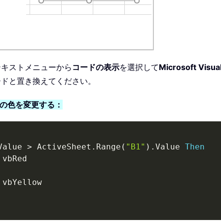
テキストメニューから
コードの表示
を選択して
Microsoft Visual
ードと置き換えてください。
スの色を変更する：
Value 
>
 ActiveSheet
.
Range
(
"B1"
)
.
Value 
Then
 vbRed

 vbYellow
