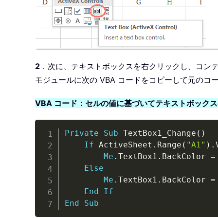
2
．次に、テキストボックスを右クリックし、コン
モジュールに次の VBA コードをコピーして元のコ
VBA コード：セルの値に基づいてテキストボック
Private
Sub
 TextBox1_Change
(
)
If
 ActiveSheet
.
Range
(
"A1"
)
.
Me
.
TextBox1
.
BackColor 
=
Else
Me
.
TextBox1
.
BackColor 
=
End
If
End
Sub