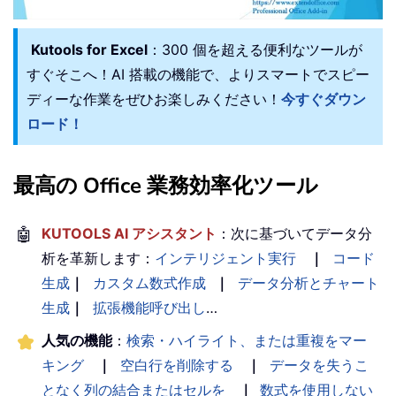
Kutools for Excel
：300 個を超える便利なツールが
すぐそこへ！AI 搭載の機能で、よりスマートでスピー
ディーな作業をぜひお楽しみください！
今すぐダウン
ロード！
最高の Office 業務効率化ツール
🤖
KUTOOLS AI アシスタント
：次に基づいてデータ分
析を革新します：
インテリジェント実行
｜
コード
生成
｜
カスタム数式作成
｜
データ分析とチャート
生成
｜
拡張機能呼び出し
…
人気の機能
：
検索・ハイライト、または重複をマー
キング
｜
空白行を削除する
｜
データを失うこ
となく列の結合またはセルを
｜
数式を使用しない