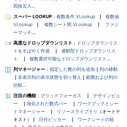
四捨五入
...
スーパー LOOKUP
：
複数条件 VLookup
｜
複数値
VLookup
｜
複数シート間 VLookup
｜
ファジ
ーマッチ
....
高度なドロップダウンリスト
：
ドロップダウンリス
トをすばやく作成
｜
連動型ドロップダウンリス
ト
｜
複数選択可能なドロップダウンリスト
....
列マネージャー
：
指定した数の列を追加
｜
列の移動
｜
非表示列の表示状態を切り替え
｜
範囲および列の
比較
...
注目の機能
：
グリッドフォーカス
｜
デザインビュ
ー
｜
強化された数式バー
｜
ワークブックとシー
トマネージャー
｜
リソースライブラリ
（オートテ
キスト）
｜
日付ピッカー
｜
ワークシートの統