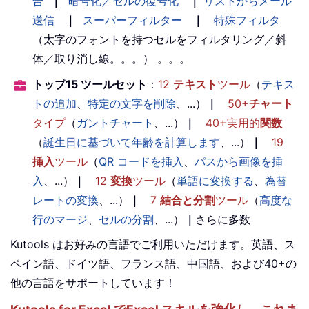
合
｜
暗号化／セルの復号化
｜
リストからメール
送信
｜
スーパーフィルター
｜
特殊フィルタ
（太字のフォントを持つセルをフィルタリング／斜
体／取り消し線。。。） 。。。
トップ15 ツールセット
：
12
テキスト
ツール
（
テキス
トの追加
、
特定の文字を削除
、...）
｜
50+
チャート
タイプ
（
ガントチャート
、...）
｜
40+実用的
関数
（
誕生日に基づいて年齢を計算します
、...）
｜
19
挿入
ツール
（
QR コードを挿入
、
パスから画像を挿
入
、...）
｜
12
変換
ツール
（
単語に変換する
、
為替
レートの変換
、...）
｜
7
結合と分割
ツール
（
高度な
行のマージ
、
セルの分割
、...）
｜
さらに多数
Kutools はお好みの言語でご利用いただけます。英語、ス
ペイン語、ドイツ語、フランス語、中国語、および40+の
他の言語をサポートしています！