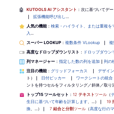
🤖
KUTOOLS AI アシスタント
：次に基づいてデー
｜
拡張機能呼び出し
…
人気の機能
：
検索・ハイライト、または重複を
入
...
スーパー LOOKUP
：
複数条件 VLookup
｜
複
高度なドロップダウンリスト
：
ドロップダウン
列マネージャー
：
指定した数の列を追加
｜
列の
注目の機能
：
グリッドフォーカス
｜
デザイ
ト）
｜
日付ピッカー
｜
ワークシートの統合
ントを持つセルをフィルタリング／斜体／取り
トップ15 ツールセット
：
12
テキスト
ツール
（
生日に基づいて年齢を計算します
、...）
｜
19
換
、...）
｜
7
結合と分割
ツール
（
高度な行の