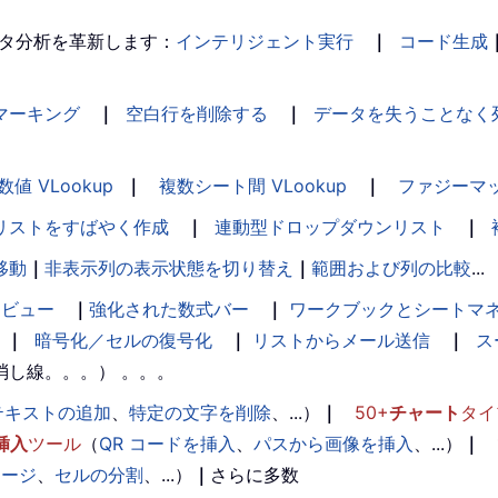
タ分析を革新します：
インテリジェント実行
｜
コード生成
マーキング
｜
空白行を削除する
｜
データを失うことなく
数値 VLookup
｜
複数シート間 VLookup
｜
ファジーマ
リストをすばやく作成
｜
連動型ドロップダウンリスト
｜
移動
｜
非表示列の表示状態を切り替え
｜
範囲および列の比較
...
ンビュー
｜
強化された数式バー
｜
ワークブックとシートマ
｜
暗号化／セルの復号化
｜
リストからメール送信
｜
ス
消し線。。。） 。。。
テキストの追加
、
特定の文字を削除
、...）
｜
50+
チャート
タイ
挿入
ツール
（
QR コードを挿入
、
パスから画像を挿入
、...）
｜
マージ
、
セルの分割
、...）
｜
さらに多数