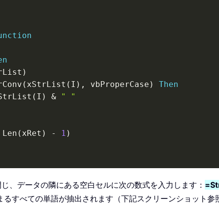
unction
en
rList
)
rConv
(
xStrList
(
I
)
,
 vbProperCase
)
Then
StrList
(
I
)
&
" "
 Len
(
xRet
)
-
1
)
閉じ、データの隣にある空白セルに次の数式を入力します：
=St
まるすべての単語が抽出されます（下記スクリーンショット参