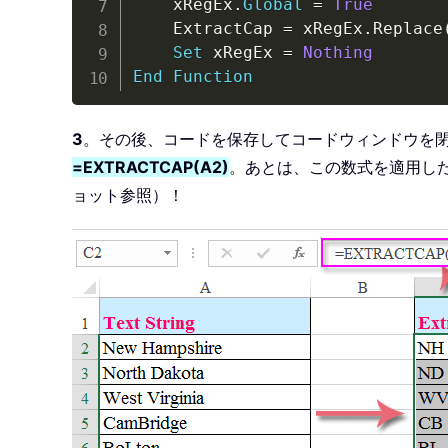
    xRegEx
.
Global
=
True
    ExtractCap 
=
 xRegEx
.
Replace
Set
 xRegEx 
=
Nothing
End
Function
3
。その後、コードを保存してコードウィンドウを
=EXTRACTCAP(A2)
。あとは、この数式を適用し
ョット参照）！