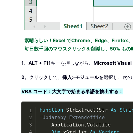
素晴らしい！Excel でChrome、Edge、Firefo
毎日数千回のマウスクリックを削減し、50% も
1
。
ALT + F11
キーを押しながら、
Microsoft Visual 
2
。クリックして、
挿入
>
モジュール
を選択し、次の
VBA コード：大文字で始まる単語を抽出する：
Function
 StrExtract
(
Str 
As
Stri
'Updateby Extendoffice
    Application
.
Volatile

Dim
 xStrList 
As
Variant