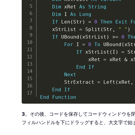
Dim
 xRet 
As
String
Dim
 I 
As
Long
If
 Len
(
Str
)
=
0
Then
Exit
F
    xStrList 
=
 Split
(
Str
,
" "
)
If
 UBound
(
xStrList
)
>
=
0
Th
For
 I 
=
0
To
 UBound
(
xSt
If
 xStrList
(
I
)
=
 St
                xRet 
=
 xRet 
&
 x
End
If
Next
        StrExtract 
=
 Left
(
xRet
,
End
If
End
Function
3
。その後、コードを保存してコードウィンドウを
フィルハンドルを下にドラッグすると、大文字で始