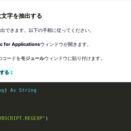
大文字を抽出する
を抽出できます。以下の手順に従ってください。
c for Applications
ウィンドウが開きます。
のコードを
モジュール
ウィンドウに貼り付けます。
出する：
ng
)
As
String
VBSCRIPT.REGEXP"
)