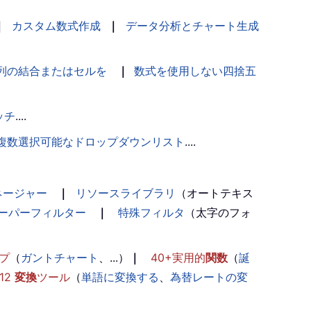
｜
カスタム数式作成
｜
データ分析とチャート生成
列の結合またはセルを
｜
数式を使用しない四捨五
ッチ
....
複数選択可能なドロップダウンリスト
....
ネージャー
｜
リソースライブラリ
（オートテキス
ーパーフィルター
｜
特殊フィルタ
（太字のフォ
プ
（
ガントチャート
、...）
｜
40+実用的
関数
（
誕
12
変換
ツール
（
単語に変換する
、
為替レートの変