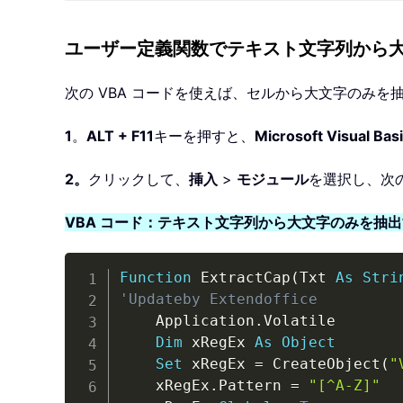
ユーザー定義関数でテキスト文字列から
次の VBA コードを使えば、セルから大文字のみ
1
。
ALT + F11
キーを押すと、
Microsoft Visual Basi
2。
クリックして、
挿入
>
モジュール
を選択し、次
VBA コード：テキスト文字列から大文字のみを抽
Function
 ExtractCap
(
Txt 
As
Stri
'Updateby Extendoffice
    Application
.
Volatile

Dim
 xRegEx 
As
Object
Set
 xRegEx 
=
 CreateObject
(
"
    xRegEx
.
Pattern 
=
"[^A-Z]"