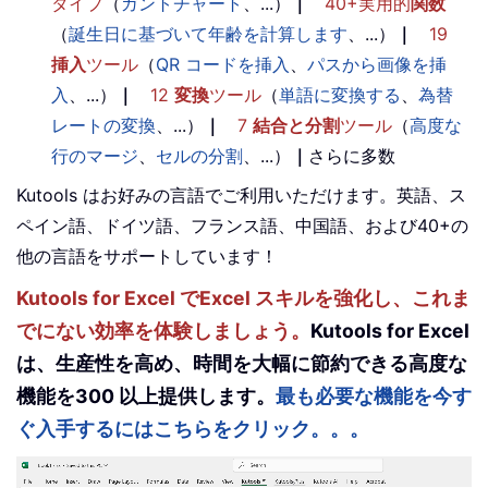
タイプ
（
ガントチャート
、...）
｜
40+実用的
関数
（
誕生日に基づいて年齢を計算します
、...）
｜
19
挿入
ツール
（
QR コードを挿入
、
パスから画像を挿
入
、...）
｜
12
変換
ツール
（
単語に変換する
、
為替
レートの変換
、...）
｜
7
結合と分割
ツール
（
高度な
行のマージ
、
セルの分割
、...）
｜
さらに多数
Kutools はお好みの言語でご利用いただけます。英語、ス
ペイン語、ドイツ語、フランス語、中国語、および40+の
他の言語をサポートしています！
Kutools for Excel でExcel スキルを強化し、これま
でにない効率を体験しましょう。
Kutools for Excel
は、生産性を高め、時間を大幅に節約できる高度な
機能を300 以上提供します。
最も必要な機能を今す
ぐ入手するにはこちらをクリック。。。