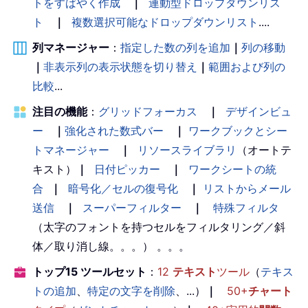
トをすばやく作成
｜
連動型ドロップダウンリス
ト
｜
複数選択可能なドロップダウンリスト
....
列マネージャー
：
指定した数の列を追加
｜
列の移動
｜
非表示列の表示状態を切り替え
｜
範囲および列の
比較
...
注目の機能
：
グリッドフォーカス
｜
デザインビュ
ー
｜
強化された数式バー
｜
ワークブックとシー
トマネージャー
｜
リソースライブラリ
（オートテ
キスト）
｜
日付ピッカー
｜
ワークシートの統
合
｜
暗号化／セルの復号化
｜
リストからメール
送信
｜
スーパーフィルター
｜
特殊フィルタ
（太字のフォントを持つセルをフィルタリング／斜
体／取り消し線。。。） 。。。
トップ15 ツールセット
：
12
テキスト
ツール
（
テキス
トの追加
、
特定の文字を削除
、...）
｜
50+
チャート