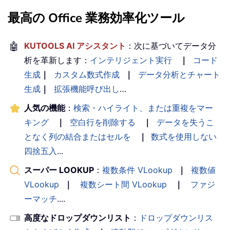
最高の Office 業務効率化ツール
🤖
KUTOOLS AI アシスタント
：次に基づいてデータ分
析を革新します：
インテリジェント実行
｜
コード
生成
｜
カスタム数式作成
｜
データ分析とチャート
生成
｜
拡張機能呼び出し
…
人気の機能
：
検索・ハイライト、または重複をマー
キング
｜
空白行を削除する
｜
データを失うこ
となく列の結合またはセルを
｜
数式を使用しない
四捨五入
...
スーパー LOOKUP
：
複数条件 VLookup
｜
複数値
VLookup
｜
複数シート間 VLookup
｜
ファジ
ーマッチ
....
高度なドロップダウンリスト
：
ドロップダウンリス