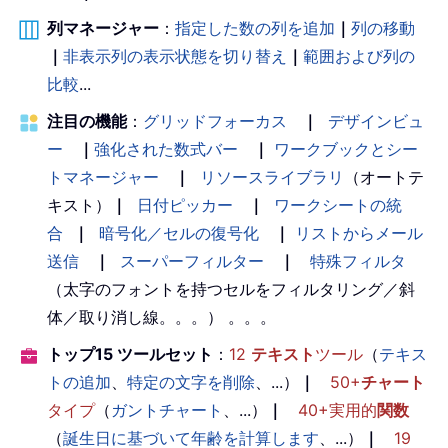
列マネージャー
：
指定した数の列を追加
｜
列の移動
｜
非表示列の表示状態を切り替え
｜
範囲および列の
比較
...
注目の機能
：
グリッドフォーカス
｜
デザインビュ
ー
｜
強化された数式バー
｜
ワークブックとシー
トマネージャー
｜
リソースライブラリ
（オートテ
キスト）
｜
日付ピッカー
｜
ワークシートの統
合
｜
暗号化／セルの復号化
｜
リストからメール
送信
｜
スーパーフィルター
｜
特殊フィルタ
（太字のフォントを持つセルをフィルタリング／斜
体／取り消し線。。。） 。。。
トップ15 ツールセット
：
12
テキスト
ツール
（
テキス
トの追加
、
特定の文字を削除
、...）
｜
50+
チャート
タイプ
（
ガントチャート
、...）
｜
40+実用的
関数
（
誕生日に基づいて年齢を計算します
、...）
｜
19