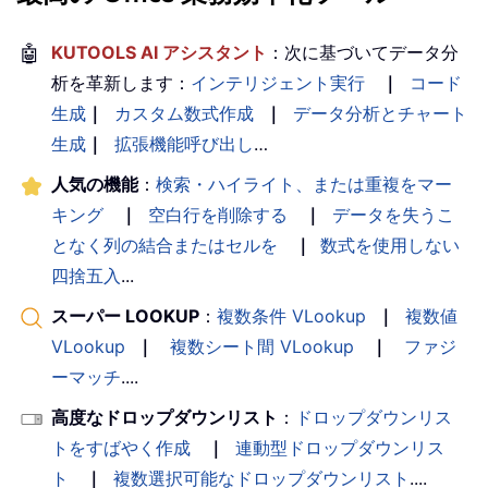
🤖
KUTOOLS AI アシスタント
：次に基づいてデータ分
析を革新します：
インテリジェント実行
｜
コード
生成
｜
カスタム数式作成
｜
データ分析とチャート
生成
｜
拡張機能呼び出し
…
人気の機能
：
検索・ハイライト、または重複をマー
キング
｜
空白行を削除する
｜
データを失うこ
となく列の結合またはセルを
｜
数式を使用しない
四捨五入
...
スーパー LOOKUP
：
複数条件 VLookup
｜
複数値
VLookup
｜
複数シート間 VLookup
｜
ファジ
ーマッチ
....
高度なドロップダウンリスト
：
ドロップダウンリス
トをすばやく作成
｜
連動型ドロップダウンリス
ト
｜
複数選択可能なドロップダウンリスト
....