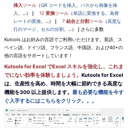
挿入
ツール
（
QR コードを挿入
、
パスから画像を挿
入
、...）
｜
12
変換
ツール
（
単語に変換する
、
為替
レートの変換
、...）
｜
7
結合と分割
ツール
（
高度な
行のマージ
、
セルの分割
、...）
｜
さらに多数
Kutools はお好みの言語でご利用いただけます。英語、ス
ペイン語、ドイツ語、フランス語、中国語、および40+の
他の言語をサポートしています！
Kutools for Excel でExcel スキルを強化し、これま
でにない効率を体験しましょう。
Kutools for Excel
は、生産性を高め、時間を大幅に節約できる高度な
機能を300 以上提供します。
最も必要な機能を今す
ぐ入手するにはこちらをクリック。。。