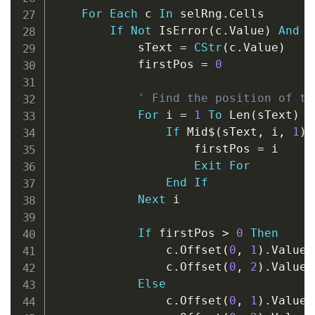
For
Each
 c 
In
 selRng
.
Cells

If
Not
 IsError
(
c
.
Value
)
And
 L
            sText 
=
CStr
(
c
.
Value
)
            firstPos 
=
0
' Find the position of th
For
 i 
=
1
To
 Len
(
sText
)
If
 Mid
$
(
sText
,
 i
,
1
)
                    firstPos 
=
 i

Exit
For
End
If
Next
 i

If
 firstPos 
>
0
Then
                c
.
Offset
(
0
,
1
)
.
Value 
                c
.
Offset
(
0
,
2
)
.
Value 
Else
                c
.
Offset
(
0
,
1
)
.
Value 