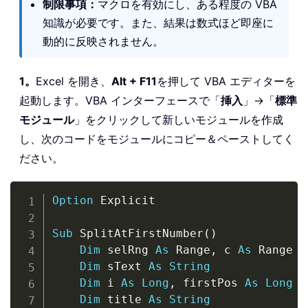
制限事項：
マクロを有効にし、ある程度の VBA
知識が必要です。また、結果は数式ほど即座に
動的に反映されません。
1。
Excel を開き、
Alt + F11
を押して VBA エディターを
起動します。VBA インターフェースで「
挿入
」→「
標準
モジュール
」をクリックして新しいモジュールを作成
し、次のコードをモジュールにコピー＆ペーストしてく
ださい。
Copy
Option
 Explicit

Sub
 SplitAtFirstNumber
(
)
Dim
 selRng 
As
 Range
,
 c 
As
 Range

Dim
 sText 
As
String
Dim
 i 
As
Long
,
 firstPos 
As
Long
Dim
 title 
As
String