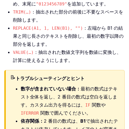
め、末尾に
を追加しています。
"0123456789"
：抽出された部分の前後に不要なスペースを
TRIM(…)
削除します。
：左端から B1 の結
REPLACE(A1, 1, LEN(B1), "")
果と同じ長さのテキストを削除し、最初の数字以降の
部分を返します。
：抽出された数値文字列を数値に変換し、
VALUE(…)
計算に使えるようにします。
📝
トラブルシューティングとヒント
数字が含まれていない場合：
最初の数式はテキ
スト全体を返し、2 番目の数式は空白を返しま
す。カスタム出力を得るには、
関数や
IF
関数で囲んでください。
IFERROR
依存関係：
2 番目の数式は、
B1
で抽出されたテ
キストに依存しています。レイアウトが変更さ