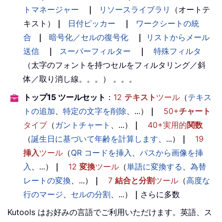
トマネージャー
｜
リソースライブラリ
（オートテ
キスト）
｜
日付ピッカー
｜
ワークシートの統
合
｜
暗号化／セルの復号化
｜
リストからメール
送信
｜
スーパーフィルター
｜
特殊フィルタ
（太字のフォントを持つセルをフィルタリング／斜
体／取り消し線。。。） 。。。
トップ15 ツールセット
：
12
テキスト
ツール
（
テキス
トの追加
、
特定の文字を削除
、...）
｜
50+
チャート
タイプ
（
ガントチャート
、...）
｜
40+実用的
関数
（
誕生日に基づいて年齢を計算します
、...）
｜
19
挿入
ツール
（
QR コードを挿入
、
パスから画像を挿
入
、...）
｜
12
変換
ツール
（
単語に変換する
、
為替
レートの変換
、...）
｜
7
結合と分割
ツール
（
高度な
行のマージ
、
セルの分割
、...）
｜
さらに多数
Kutools はお好みの言語でご利用いただけます。英語、ス