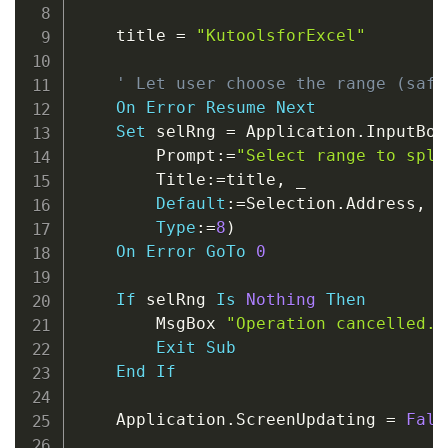
    title 
=
"KutoolsforExcel"
' Let user choose the range (safe
On
Error
Resume
Next
Set
 selRng 
=
 Application
.
InputBox
        Prompt
:
=
"Select range to spli
        Title
:
=
title
,
_
Default
:
=
Selection
.
Address
,
_
Type
:
=
8
)
On
Error
GoTo
0
If
 selRng 
Is
Nothing
Then
        MsgBox 
"Operation cancelled."
Exit
Sub
End
If
    Application
.
ScreenUpdating 
=
Fals