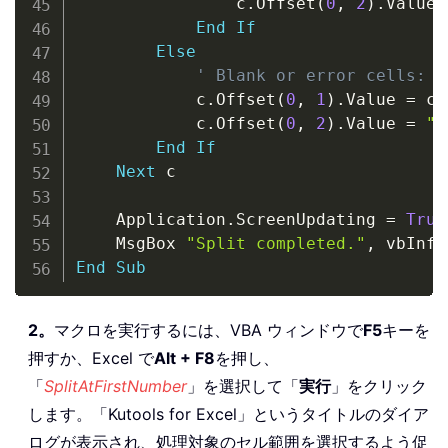
                c
.
Offset
(
0
,
2
)
.
Value 
End
If
Else
' Blank or error cells: c
            c
.
Offset
(
0
,
1
)
.
Value 
=
 c
.
            c
.
Offset
(
0
,
2
)
.
Value 
=
""
End
If
Next
 c

    Application
.
ScreenUpdating 
=
True
    MsgBox 
"Split completed."
,
End
Sub
2。
マクロを実行するには、VBA ウィンドウで
F5
キーを
押すか、Excel で
Alt + F8
を押し、
「
SplitAtFirstNumber
」を選択して「
実行
」をクリック
します。「Kutools for Excel」というタイトルのダイア
ログが表示され、処理対象のセル範囲を選択するよう促