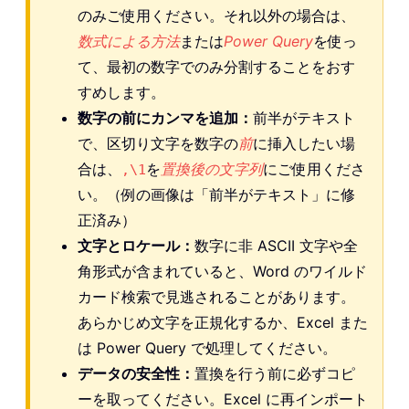
のみご使用ください。それ以外の場合は、
数式による方法
または
Power Query
を使っ
て、最初の数字でのみ分割することをおす
すめします。
数字の前にカンマを追加：
前半がテキスト
で、区切り文字を数字の
前
に挿入したい場
合は、
を
置換後の文字列
にご使用くださ
,\1
い。（例の画像は「前半がテキスト」に修
正済み）
文字とロケール：
数字に非 ASCII 文字や全
角形式が含まれていると、Word のワイルド
カード検索で見逃されることがあります。
あらかじめ文字を正規化するか、Excel また
は Power Query で処理してください。
データの安全性：
置換を行う前に必ずコピ
ーを取ってください。Excel に再インポート