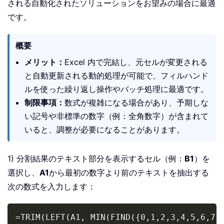
される自動化されたソリューションをお望みの場合に最適
です。
概要
メリット：
Excel 内で完結し、元セルが変更される
と自動更新される動的処理が可能で、フィルハンド
ルを使った繰り返し操作やバッチ処理に最適です。
制限事項：
数式が複雑になる場合があり、予期しな
い記号や非標準の数字（例：全角数字）が含まれて
いると、調整が必要になることがあります。
1) 分割結果のテキスト部分を表示するセル（例：
B1
）を
選択し、
A1
から最初の数字より前のテキストを抽出する
次の数式を入力します：
Copy
=TRIM(LEFT(A1, MIN(FIND({0,1,2,3,4,5,6,7,