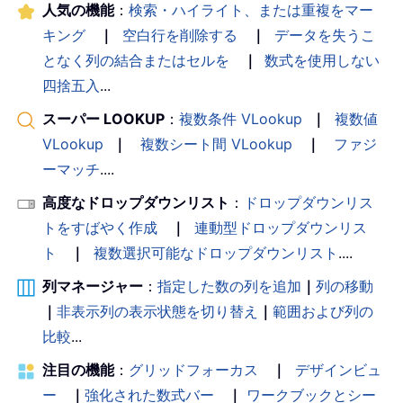
人気の機能
：
検索・ハイライト、または重複をマー
キング
｜
空白行を削除する
｜
データを失うこ
となく列の結合またはセルを
｜
数式を使用しない
四捨五入
...
スーパー LOOKUP
：
複数条件 VLookup
｜
複数値
VLookup
｜
複数シート間 VLookup
｜
ファジ
ーマッチ
....
高度なドロップダウンリスト
：
ドロップダウンリス
トをすばやく作成
｜
連動型ドロップダウンリス
ト
｜
複数選択可能なドロップダウンリスト
....
列マネージャー
：
指定した数の列を追加
｜
列の移動
｜
非表示列の表示状態を切り替え
｜
範囲および列の
比較
...
注目の機能
：
グリッドフォーカス
｜
デザインビュ
ー
｜
強化された数式バー
｜
ワークブックとシー