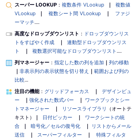
スーパー LOOKUP
：
複数条件 VLookup
｜
複数値
VLookup
｜
複数シート間 VLookup
｜
ファジ
ーマッチ
....
高度なドロップダウンリスト
：
ドロップダウンリス
トをすばやく作成
｜
連動型ドロップダウンリス
ト
｜
複数選択可能なドロップダウンリスト
....
列マネージャー
：
指定した数の列を追加
｜
列の移動
｜
非表示列の表示状態を切り替え
｜
範囲および列の
比較
...
注目の機能
：
グリッドフォーカス
｜
デザインビュ
ー
｜
強化された数式バー
｜
ワークブックとシー
トマネージャー
｜
リソースライブラリ
（オートテ
キスト）
｜
日付ピッカー
｜
ワークシートの統
合
｜
暗号化／セルの復号化
｜
リストからメール
送信
｜
スーパーフィルター
｜
特殊フィルタ