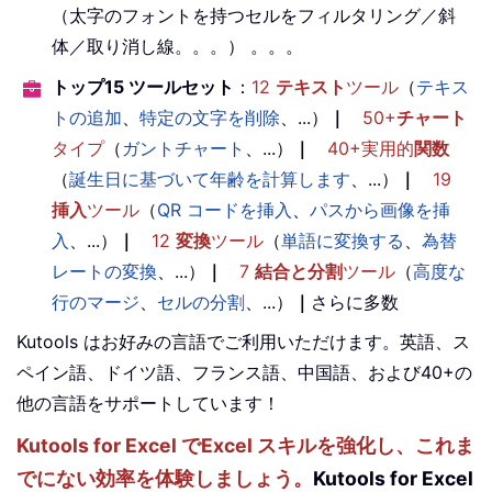
（太字のフォントを持つセルをフィルタリング／斜
体／取り消し線。。。） 。。。
トップ15 ツールセット
：
12
テキスト
ツール
（
テキス
トの追加
、
特定の文字を削除
、...）
｜
50+
チャート
タイプ
（
ガントチャート
、...）
｜
40+実用的
関数
（
誕生日に基づいて年齢を計算します
、...）
｜
19
挿入
ツール
（
QR コードを挿入
、
パスから画像を挿
入
、...）
｜
12
変換
ツール
（
単語に変換する
、
為替
レートの変換
、...）
｜
7
結合と分割
ツール
（
高度な
行のマージ
、
セルの分割
、...）
｜
さらに多数
Kutools はお好みの言語でご利用いただけます。英語、ス
ペイン語、ドイツ語、フランス語、中国語、および40+の
他の言語をサポートしています！
Kutools for Excel でExcel スキルを強化し、これま
でにない効率を体験しましょう。
Kutools for Excel