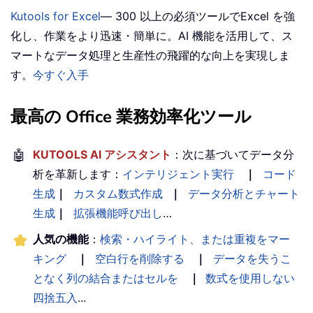
Kutools for Excel
— 300 以上の必須ツールでExcel を強
化し、作業をより迅速・簡単に。AI 機能を活用して、ス
マートなデータ処理と生産性の飛躍的な向上を実現しま
す。
今すぐ入手
最高の Office 業務効率化ツール
🤖
KUTOOLS AI アシスタント
：次に基づいてデータ分
析を革新します：
インテリジェント実行
｜
コード
生成
｜
カスタム数式作成
｜
データ分析とチャート
生成
｜
拡張機能呼び出し
…
人気の機能
：
検索・ハイライト、または重複をマー
キング
｜
空白行を削除する
｜
データを失うこ
となく列の結合またはセルを
｜
数式を使用しない
四捨五入
...