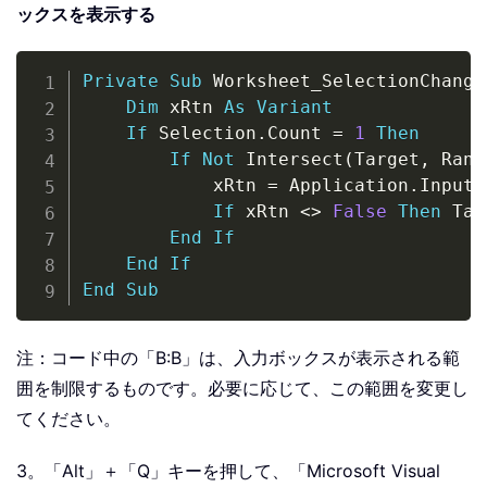
ックスを表示する
Copy
Private
Sub
 Worksheet_SelectionChange
Dim
 xRtn 
As
Variant
If
 Selection
.
Count 
=
1
Then
If
Not
 Intersect
(
Target
,
 Rang
            xRtn 
=
 Application
.
InputB
If
 xRtn 
<
>
False
Then
 Tar
End
If
End
If
End
Sub
注：コード中の「B:B」は、入力ボックスが表示される範
囲を制限するものです。必要に応じて、この範囲を変更し
てください。
3。「Alt」＋「Q」キーを押して、「Microsoft Visual