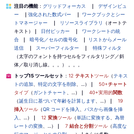
注目の機能
：
グリッドフォーカス
｜
デザインビュ
ー
｜
強化された数式バー
｜
ワークブックとシー
トマネージャー
｜
リソースライブラリ
（オートテ
キスト）
｜
日付ピッカー
｜
ワークシートの統
合
｜
暗号化／セルの復号化
｜
リストからメール
送信
｜
スーパーフィルター
｜
特殊フィルタ
（太字のフォントを持つセルをフィルタリング／斜
体／取り消し線。。。） 。。。
トップ15 ツールセット
：
12
テキスト
ツール
（
テキス
トの追加
、
特定の文字を削除
、...）
｜
50+
チャート
タイプ
（
ガントチャート
、...）
｜
40+実用的
関数
（
誕生日に基づいて年齢を計算します
、...）
｜
19
挿入
ツール
（
QR コードを挿入
、
パスから画像を挿
入
、...）
｜
12
変換
ツール
（
単語に変換する
、
為替
レートの変換
、...）
｜
7
結合と分割
ツール
（
高度な