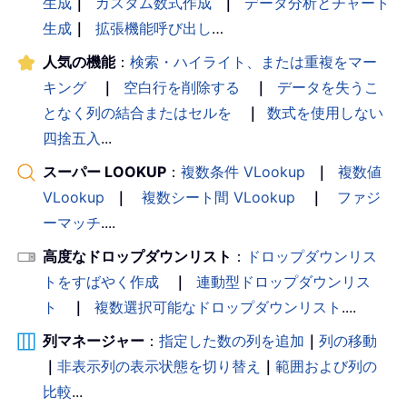
生成
｜
カスタム数式作成
｜
データ分析とチャート
生成
｜
拡張機能呼び出し
…
人気の機能
：
検索・ハイライト、または重複をマー
キング
｜
空白行を削除する
｜
データを失うこ
となく列の結合またはセルを
｜
数式を使用しない
四捨五入
...
スーパー LOOKUP
：
複数条件 VLookup
｜
複数値
VLookup
｜
複数シート間 VLookup
｜
ファジ
ーマッチ
....
高度なドロップダウンリスト
：
ドロップダウンリス
トをすばやく作成
｜
連動型ドロップダウンリス
ト
｜
複数選択可能なドロップダウンリスト
....
列マネージャー
：
指定した数の列を追加
｜
列の移動
｜
非表示列の表示状態を切り替え
｜
範囲および列の
比較
...