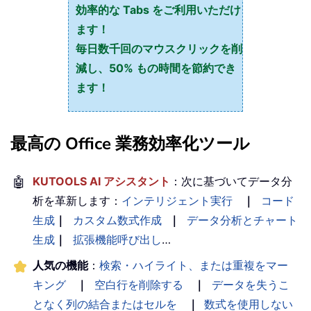
効率的な Tabs をご利用いただけ
ます！
毎日数千回のマウスクリックを削
減し、50% もの時間を節約でき
ます！
最高の Office 業務効率化ツール
🤖
KUTOOLS AI アシスタント
：次に基づいてデータ分
析を革新します：
インテリジェント実行
｜
コード
生成
｜
カスタム数式作成
｜
データ分析とチャート
生成
｜
拡張機能呼び出し
…
人気の機能
：
検索・ハイライト、または重複をマー
キング
｜
空白行を削除する
｜
データを失うこ
となく列の結合またはセルを
｜
数式を使用しない