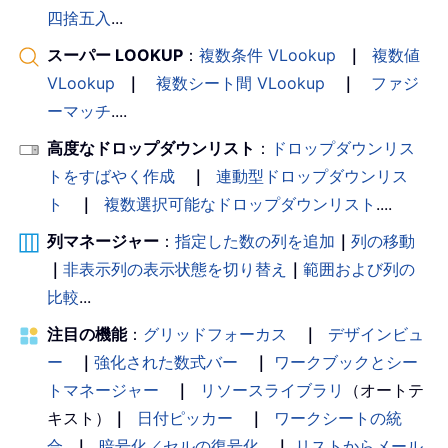
四捨五入
...
スーパー LOOKUP
：
複数条件 VLookup
｜
複数値
VLookup
｜
複数シート間 VLookup
｜
ファジ
ーマッチ
....
高度なドロップダウンリスト
：
ドロップダウンリス
トをすばやく作成
｜
連動型ドロップダウンリス
ト
｜
複数選択可能なドロップダウンリスト
....
列マネージャー
：
指定した数の列を追加
｜
列の移動
｜
非表示列の表示状態を切り替え
｜
範囲および列の
比較
...
注目の機能
：
グリッドフォーカス
｜
デザインビュ
ー
｜
強化された数式バー
｜
ワークブックとシー
トマネージャー
｜
リソースライブラリ
（オートテ
キスト）
｜
日付ピッカー
｜
ワークシートの統
合
｜
暗号化／セルの復号化
｜
リストからメール