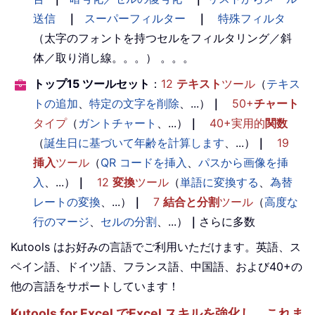
送信
｜
スーパーフィルター
｜
特殊フィルタ
（太字のフォントを持つセルをフィルタリング／斜
体／取り消し線。。。） 。。。
トップ15 ツールセット
：
12
テキスト
ツール
（
テキス
トの追加
、
特定の文字を削除
、...）
｜
50+
チャート
タイプ
（
ガントチャート
、...）
｜
40+実用的
関数
（
誕生日に基づいて年齢を計算します
、...）
｜
19
挿入
ツール
（
QR コードを挿入
、
パスから画像を挿
入
、...）
｜
12
変換
ツール
（
単語に変換する
、
為替
レートの変換
、...）
｜
7
結合と分割
ツール
（
高度な
行のマージ
、
セルの分割
、...）
｜
さらに多数
Kutools はお好みの言語でご利用いただけます。英語、ス
ペイン語、ドイツ語、フランス語、中国語、および40+の
他の言語をサポートしています！
Kutools for Excel でExcel スキルを強化し、これま