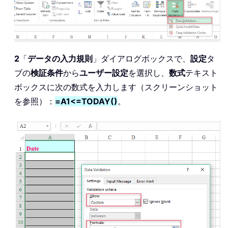
2
「
データの入力規則
」ダイアログボックスで、
設定
タ
ブの
検証条件
から
ユーザー設定
を選択し、
数式
テキスト
ボックスに次の数式を入力します（スクリーンショット
を参照）：
=A1<=TODAY()
。