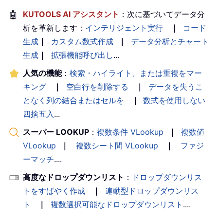
🤖
KUTOOLS AI アシスタント
：次に基づいてデータ分
析を革新します：
インテリジェント実行
｜
コード
生成
｜
カスタム数式作成
｜
データ分析とチャート
生成
｜
拡張機能呼び出し
…
人気の機能
：
検索・ハイライト、または重複をマー
キング
｜
空白行を削除する
｜
データを失うこ
となく列の結合またはセルを
｜
数式を使用しない
四捨五入
...
スーパー LOOKUP
：
複数条件 VLookup
｜
複数値
VLookup
｜
複数シート間 VLookup
｜
ファジ
ーマッチ
....
高度なドロップダウンリスト
：
ドロップダウンリス
トをすばやく作成
｜
連動型ドロップダウンリス
ト
｜
複数選択可能なドロップダウンリスト
....