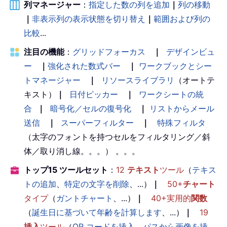
列マネージャー
：
指定した数の列を追加
｜
列の移動
｜
非表示列の表示状態を切り替え
｜
範囲および列の
比較
...
注目の機能
：
グリッドフォーカス
｜
デザインビュ
ー
｜
強化された数式バー
｜
ワークブックとシー
トマネージャー
｜
リソースライブラリ
（オートテ
キスト）
｜
日付ピッカー
｜
ワークシートの統
合
｜
暗号化／セルの復号化
｜
リストからメール
送信
｜
スーパーフィルター
｜
特殊フィルタ
（太字のフォントを持つセルをフィルタリング／斜
体／取り消し線。。。） 。。。
トップ15 ツールセット
：
12
テキスト
ツール
（
テキス
トの追加
、
特定の文字を削除
、...）
｜
50+
チャート
タイプ
（
ガントチャート
、...）
｜
40+実用的
関数
（
誕生日に基づいて年齢を計算します
、...）
｜
19
挿入
ツール
（
QR コードを挿入
、
パスから画像を挿