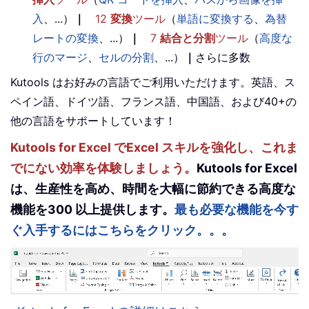
入
、...）
｜
12
変換
ツール
（
単語に変換する
、
為替
レートの変換
、...）
｜
7
結合と分割
ツール
（
高度な
行のマージ
、
セルの分割
、...）
｜
さらに多数
Kutools はお好みの言語でご利用いただけます。英語、ス
ペイン語、ドイツ語、フランス語、中国語、および40+の
他の言語をサポートしています！
Kutools for Excel でExcel スキルを強化し、これま
でにない効率を体験しましょう。
Kutools for Excel
は、生産性を高め、時間を大幅に節約できる高度な
機能を300 以上提供します。
最も必要な機能を今す
ぐ入手するにはこちらをクリック。。。