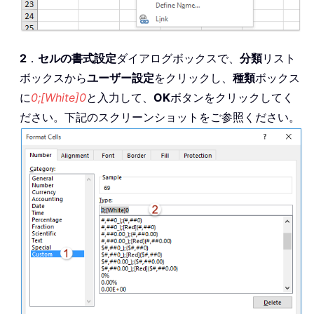
2
．
セルの書式設定
ダイアログボックスで、
分類
リスト
ボックスから
ユーザー設定
をクリックし、
種類
ボックス
に
0;[White]0
と入力して、
OK
ボタンをクリックしてく
ださい。下記のスクリーンショットをご参照ください。