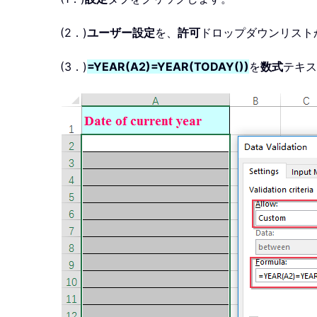
(2．)
ユーザー設定
を、
許可
ドロップダウンリスト
(3．)
=YEAR(A2)=YEAR(TODAY())
を
数式
テキス