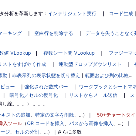
タ分析を革新します：
インテリジェント実行
｜
コード生成
マーキング
｜
空白行を削除する
｜
データを失うことなく
数値 VLookup
｜
複数シート間 VLookup
｜
ファジーマ
リストをすばやく作成
｜
連動型ドロップダウンリスト
｜
移動
｜
非表示列の表示状態を切り替え
｜
範囲および列の比較
...
ンビュー
｜
強化された数式バー
｜
ワークブックとシートマ
｜
暗号化／セルの復号化
｜
リストからメール送信
｜
ス
消し線。。。） 。。。
テキストの追加
、
特定の文字を削除
、...）
｜
50+
チャート
タイ
挿入
ツール
（
QR コードを挿入
、
パスから画像を挿入
、...）
｜
マージ
、
セルの分割
、...）
｜
さらに多数