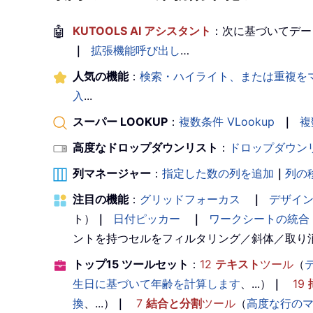
🤖
KUTOOLS AI アシスタント
：次に基づいてデー
｜
拡張機能呼び出し
…
人気の機能
：
検索・ハイライト、または重複を
入
...
スーパー LOOKUP
：
複数条件 VLookup
｜
複
高度なドロップダウンリスト
：
ドロップダウン
列マネージャー
：
指定した数の列を追加
｜
列の
注目の機能
：
グリッドフォーカス
｜
デザイ
ト）
｜
日付ピッカー
｜
ワークシートの統合
ントを持つセルをフィルタリング／斜体／取り
トップ15 ツールセット
：
12
テキスト
ツール
（
生日に基づいて年齢を計算します
、...）
｜
19
換
、...）
｜
7
結合と分割
ツール
（
高度な行の