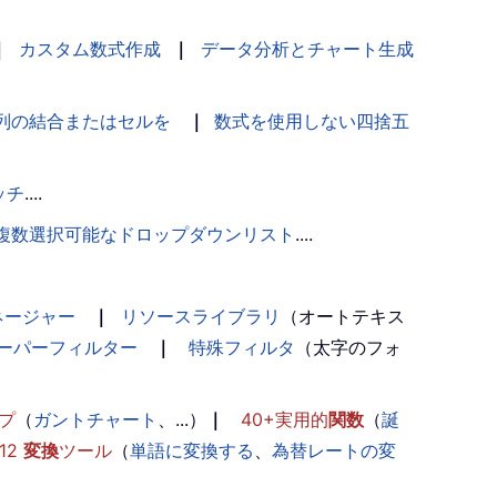
｜
カスタム数式作成
｜
データ分析とチャート生成
列の結合またはセルを
｜
数式を使用しない四捨五
ッチ
....
複数選択可能なドロップダウンリスト
....
ネージャー
｜
リソースライブラリ
（オートテキス
ーパーフィルター
｜
特殊フィルタ
（太字のフォ
プ
（
ガントチャート
、...）
｜
40+実用的
関数
（
誕
12
変換
ツール
（
単語に変換する
、
為替レートの変