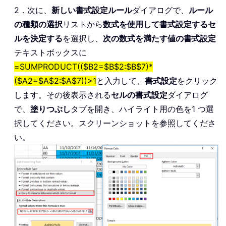
2．次に、
新しい書式設定ルール
ダイアログで、
ルール
の種類の選択
リストから
数式を使用して書式設定するセ
ルを決定する
を選択し、
次の数式を満たす値の書式設定
テキストボックスに
=SUMPRODUCT(($B2=$B$2:$B$7)*
($A2=$A$2:$A$7))>1
と入力して、
書式設定
をクリック
します。その後表示される
セルの書式設定
ダイアログ
で、
塗りつぶし
タブを開き、ハイライト用の色を1 つ選
択してください。スクリーンショットを参照してくださ
い。