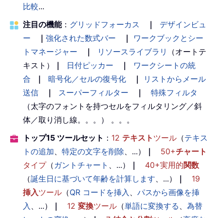
比較
...
注目の機能
：
グリッドフォーカス
｜
デザインビュ
ー
｜
強化された数式バー
｜
ワークブックとシー
トマネージャー
｜
リソースライブラリ
（オートテ
キスト）
｜
日付ピッカー
｜
ワークシートの統
合
｜
暗号化／セルの復号化
｜
リストからメール
送信
｜
スーパーフィルター
｜
特殊フィルタ
（太字のフォントを持つセルをフィルタリング／斜
体／取り消し線。。。） 。。。
トップ15 ツールセット
：
12
テキスト
ツール
（
テキス
トの追加
、
特定の文字を削除
、...）
｜
50+
チャート
タイプ
（
ガントチャート
、...）
｜
40+実用的
関数
（
誕生日に基づいて年齢を計算します
、...）
｜
19
挿入
ツール
（
QR コードを挿入
、
パスから画像を挿
入
、...）
｜
12
変換
ツール
（
単語に変換する
、
為替