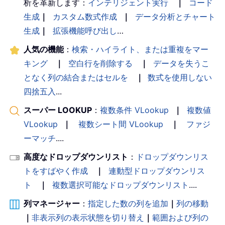
析を革新します：
インテリジェント実行
｜
コード
生成
｜
カスタム数式作成
｜
データ分析とチャート
生成
｜
拡張機能呼び出し
…
人気の機能
：
検索・ハイライト、または重複をマー
キング
｜
空白行を削除する
｜
データを失うこ
となく列の結合またはセルを
｜
数式を使用しない
四捨五入
...
スーパー LOOKUP
：
複数条件 VLookup
｜
複数値
VLookup
｜
複数シート間 VLookup
｜
ファジ
ーマッチ
....
高度なドロップダウンリスト
：
ドロップダウンリス
トをすばやく作成
｜
連動型ドロップダウンリス
ト
｜
複数選択可能なドロップダウンリスト
....
列マネージャー
：
指定した数の列を追加
｜
列の移動
｜
非表示列の表示状態を切り替え
｜
範囲および列の