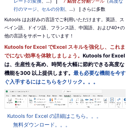
レートの変換
、...）
｜
7
結合と分割
ツール
（
高度な
行のマージ
、
セルの分割
、...）
｜
さらに多数
Kutools はお好みの言語でご利用いただけます。英語、ス
ペイン語、ドイツ語、フランス語、中国語、および40+の
他の言語をサポートしています！
Kutools for Excel でExcel スキルを強化し、これま
でにない効率を体験しましょう。
Kutools for Excel
は、生産性を高め、時間を大幅に節約できる高度な
機能を300 以上提供します。
最も必要な機能を今す
ぐ入手するにはこちらをクリック。。。
Kutools for Excel の詳細はこちら。。。
無料ダウンロード。。。