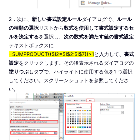
2．次に、
新しい書式設定ルール
ダイアログで、
ルール
の種類の選択
リストから
数式を使用して書式設定するセ
ルを決定する
を選択し、
次の数式を満たす値の書式設定
テキストボックスに
=SUMPRODUCT(($I2=$I$2:$I$7))>1
と入力して、
書式
設定
をクリックします。その後表示されるダイアログの
塗りつぶし
タブで、ハイライトに使用する色を1 つ選択
してください。スクリーンショットを参照してくださ
い。