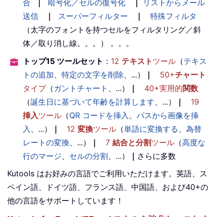
合
｜
暗号化／セルの復号化
｜
リストからメール
送信
｜
スーパーフィルター
｜
特殊フィルタ
（太字のフォントを持つセルをフィルタリング／斜
体／取り消し線。。。） 。。。
トップ15 ツールセット
：
12
テキスト
ツール
（
テキス
トの追加
、
特定の文字を削除
、...）
｜
50+
チャート
タイプ
（
ガントチャート
、...）
｜
40+実用的
関数
（
誕生日に基づいて年齢を計算します
、...）
｜
19
挿入
ツール
（
QR コードを挿入
、
パスから画像を挿
入
、...）
｜
12
変換
ツール
（
単語に変換する
、
為替
レートの変換
、...）
｜
7
結合と分割
ツール
（
高度な
行のマージ
、
セルの分割
、...）
｜
さらに多数
Kutools はお好みの言語でご利用いただけます。英語、ス
ペイン語、ドイツ語、フランス語、中国語、および40+の
他の言語をサポートしています！