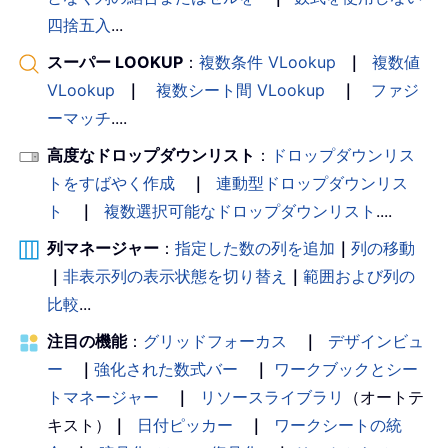
四捨五入
...
スーパー LOOKUP
：
複数条件 VLookup
｜
複数値
VLookup
｜
複数シート間 VLookup
｜
ファジ
ーマッチ
....
高度なドロップダウンリスト
：
ドロップダウンリス
トをすばやく作成
｜
連動型ドロップダウンリス
ト
｜
複数選択可能なドロップダウンリスト
....
列マネージャー
：
指定した数の列を追加
｜
列の移動
｜
非表示列の表示状態を切り替え
｜
範囲および列の
比較
...
注目の機能
：
グリッドフォーカス
｜
デザインビュ
ー
｜
強化された数式バー
｜
ワークブックとシー
トマネージャー
｜
リソースライブラリ
（オートテ
キスト）
｜
日付ピッカー
｜
ワークシートの統