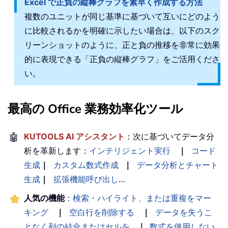
Excel で正負の縦棒グラフを素早く作成する方法
複数のユニットが同じ基準に基づいて互いにどのよう
に比較されるかを明確に示したい場合は、以下のスク
リーンショットのように、正と負の推移を非常に効果
的に表現できる「正負の縦棒グラフ」をご活用くださ
い。
最高の Office 業務効率化ツール
🤖
KUTOOLS AI アシスタント
：次に基づいてデータ分
析を革新します：
インテリジェント実行
｜
コード
生成
｜
カスタム数式作成
｜
データ分析とチャート
生成
｜
拡張機能呼び出し
…
人気の機能
：
検索・ハイライト、または重複をマー
キング
｜
空白行を削除する
｜
データを失うこ
となく列の結合またはセルを
｜
数式を使用しない