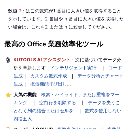
数値
1
：はこの数式が1 番目に大きい値を取得すること
を示しています。2 番目や n 番目に大きい値を取得した
い場合は、これを2 または n に変更してください。
最高の Office 業務効率化ツール
🤖
KUTOOLS AI アシスタント
：次に基づいてデータ分
析を革新します：
インテリジェント実行
｜
コード
生成
｜
カスタム数式作成
｜
データ分析とチャート
生成
｜
拡張機能呼び出し
…
人気の機能
：
検索・ハイライト、または重複をマー
キング
｜
空白行を削除する
｜
データを失うこ
となく列の結合またはセルを
｜
数式を使用しない
四捨五入
...