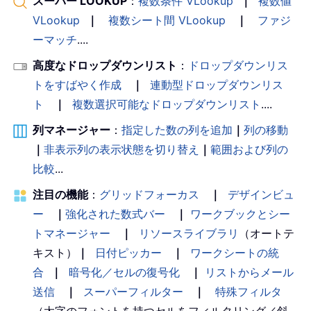
スーパー LOOKUP
：
複数条件 VLookup
｜
複数値
VLookup
｜
複数シート間 VLookup
｜
ファジ
ーマッチ
....
高度なドロップダウンリスト
：
ドロップダウンリス
トをすばやく作成
｜
連動型ドロップダウンリス
ト
｜
複数選択可能なドロップダウンリスト
....
列マネージャー
：
指定した数の列を追加
｜
列の移動
｜
非表示列の表示状態を切り替え
｜
範囲および列の
比較
...
注目の機能
：
グリッドフォーカス
｜
デザインビュ
ー
｜
強化された数式バー
｜
ワークブックとシー
トマネージャー
｜
リソースライブラリ
（オートテ
キスト）
｜
日付ピッカー
｜
ワークシートの統
合
｜
暗号化／セルの復号化
｜
リストからメール
送信
｜
スーパーフィルター
｜
特殊フィルタ