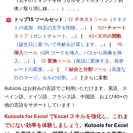
（太字のフォントを持つセルをフィルタリング／斜
体／取り消し線。。。） 。。。
トップ15 ツールセット
：
12
テキスト
ツール
（
テキス
トの追加
、
特定の文字を削除
、...）
｜
50+
チャート
タイプ
（
ガントチャート
、...）
｜
40+実用的
関数
（
誕生日に基づいて年齢を計算します
、...）
｜
19
挿入
ツール
（
QR コードを挿入
、
パスから画像を挿
入
、...）
｜
12
変換
ツール
（
単語に変換する
、
為替
レートの変換
、...）
｜
7
結合と分割
ツール
（
高度な
行のマージ
、
セルの分割
、...）
｜
さらに多数
Kutools はお好みの言語でご利用いただけます。英語、ス
ペイン語、ドイツ語、フランス語、中国語、および40+の
他の言語をサポートしています！
Kutools for Excel でExcel スキルを強化し、これま
でにない効率を体験しましょう。
Kutools for Excel