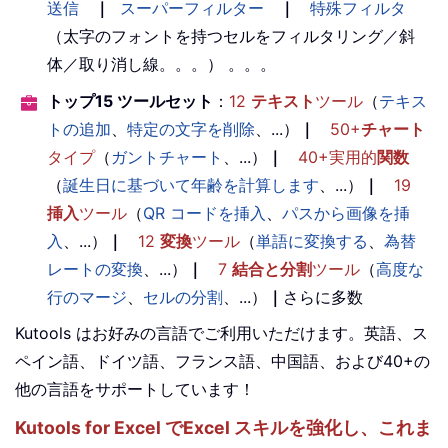
送信
｜
スーパーフィルター
｜
特殊フィルタ
（太字のフォントを持つセルをフィルタリング／斜
体／取り消し線。。。） 。。。
トップ15 ツールセット
：
12
テキスト
ツール
（
テキス
トの追加
、
特定の文字を削除
、...）
｜
50+
チャート
タイプ
（
ガントチャート
、...）
｜
40+実用的
関数
（
誕生日に基づいて年齢を計算します
、...）
｜
19
挿入
ツール
（
QR コードを挿入
、
パスから画像を挿
入
、...）
｜
12
変換
ツール
（
単語に変換する
、
為替
レートの変換
、...）
｜
7
結合と分割
ツール
（
高度な
行のマージ
、
セルの分割
、...）
｜
さらに多数
Kutools はお好みの言語でご利用いただけます。英語、ス
ペイン語、ドイツ語、フランス語、中国語、および40+の
他の言語をサポートしています！
Kutools for Excel でExcel スキルを強化し、これま