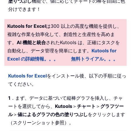
塗りつぶし
機能で、値に応じてチャートの棒を自由に色
分けできます！
Kutools for Excel
は300 以上の高度な機能を提供し、
複雑な作業を効率化して、創造性と生産性を高めま
す。
AI 機能と統合
されたKutools は、正確にタスクを
自動化し、データ管理を簡単にします。
Kutools for
Excel の詳細情報。。。
無料トライアル。。。
Kutools for Excel
をインストール後、以下の手順に従っ
てください。
1
．まず、データに基づいて縦棒グラフを挿入し、チャ
ートを選択してから、
Kutools
＞
チャート
＞
グラフツー
ル
＞
値によるグラフの色の塗りつぶし
をクリックします
（スクリーンショット参照）。