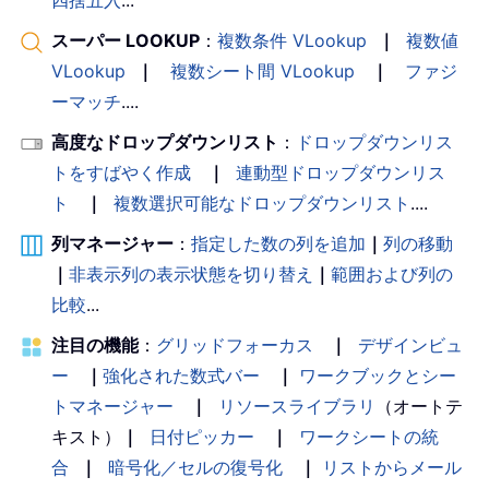
スーパー LOOKUP
：
複数条件 VLookup
｜
複数値
VLookup
｜
複数シート間 VLookup
｜
ファジ
ーマッチ
....
高度なドロップダウンリスト
：
ドロップダウンリス
トをすばやく作成
｜
連動型ドロップダウンリス
ト
｜
複数選択可能なドロップダウンリスト
....
列マネージャー
：
指定した数の列を追加
｜
列の移動
｜
非表示列の表示状態を切り替え
｜
範囲および列の
比較
...
注目の機能
：
グリッドフォーカス
｜
デザインビュ
ー
｜
強化された数式バー
｜
ワークブックとシー
トマネージャー
｜
リソースライブラリ
（オートテ
キスト）
｜
日付ピッカー
｜
ワークシートの統
合
｜
暗号化／セルの復号化
｜
リストからメール