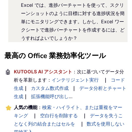
Excel では、進捗バーチャートを使って、スクリ
ーンショットのように目標に対する進捗状況を簡
単にモニタリングできます。しかし、Excel ワー
クシートで進捗バーチャートを作成するには、ど
うすればよいでしょうか？
最高の Office 業務効率化ツール
🤖
KUTOOLS AI アシスタント
：次に基づいてデータ分
析を革新します：
インテリジェント実行
｜
コード
生成
｜
カスタム数式作成
｜
データ分析とチャート
生成
｜
拡張機能呼び出し
…
人気の機能
：
検索・ハイライト、または重複をマー
キング
｜
空白行を削除する
｜
データを失うこ
となく列の結合またはセルを
｜
数式を使用しない
四捨五入
...