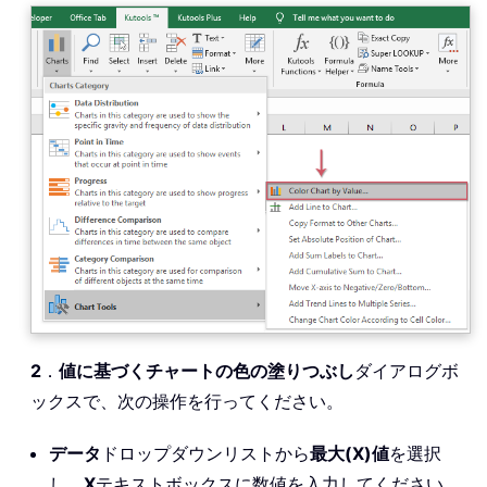
2
．
値に基づくチャートの色の塗りつぶし
ダイアログボ
ックスで、次の操作を行ってください。
データ
ドロップダウンリストから
最大(X)値
を選択
し、
X
テキストボックスに数値を入力してください。