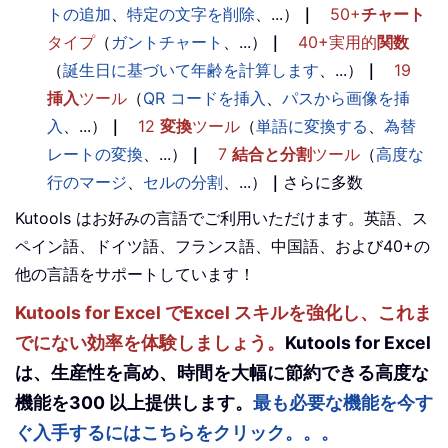
トの追加
、
特定の文字を削除
、...）
｜
50+
チャート
タイプ
（
ガントチャート
、...）
｜
40+実用的
関数
（
誕生日に基づいて年齢を計算します
、...）
｜
19
挿入
ツール
（
QR コードを挿入
、
パスから画像を挿
入
、...）
｜
12
変換
ツール
（
単語に変換する
、
為替
レートの変換
、...）
｜
7
結合と分割
ツール
（
高度な
行のマージ
、
セルの分割
、...）
｜
さらに多数
Kutools はお好みの言語でご利用いただけます。英語、ス
ペイン語、ドイツ語、フランス語、中国語、および40+の
他の言語をサポートしています！
Kutools for Excel でExcel スキルを強化し、これま
でにない効率を体験しましょう。
Kutools for Excel
は、生産性を高め、時間を大幅に節約できる高度な
機能を300 以上提供します。
最も必要な機能を今す
ぐ入手するにはこちらをクリック。。。