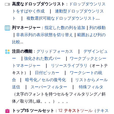
高度なドロップダウンリスト
：
ドロップダウンリス
トをすばやく作成
｜
連動型ドロップダウンリス
ト
｜
複数選択可能なドロップダウンリスト
....
列マネージャー
：
指定した数の列を追加
｜
列の移動
｜
非表示列の表示状態を切り替え
｜
範囲および列の
比較
...
注目の機能
：
グリッドフォーカス
｜
デザインビュ
ー
｜
強化された数式バー
｜
ワークブックとシー
トマネージャー
｜
リソースライブラリ
（オートテ
キスト）
｜
日付ピッカー
｜
ワークシートの統
合
｜
暗号化／セルの復号化
｜
リストからメール
送信
｜
スーパーフィルター
｜
特殊フィルタ
（太字のフォントを持つセルをフィルタリング／斜
体／取り消し線。。。） 。。。
トップ15 ツールセット
：
12
テキスト
ツール
（
テキス