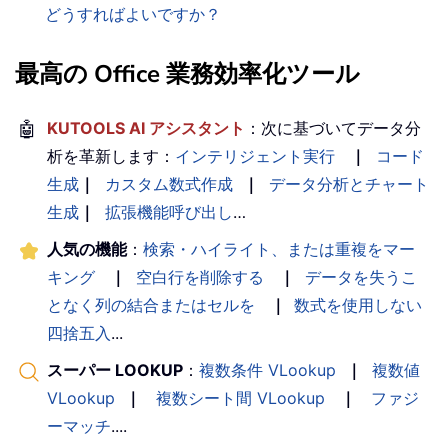
どうすればよいですか？
最高の Office 業務効率化ツール
🤖
KUTOOLS AI アシスタント
：次に基づいてデータ分
析を革新します：
インテリジェント実行
｜
コード
生成
｜
カスタム数式作成
｜
データ分析とチャート
生成
｜
拡張機能呼び出し
…
人気の機能
：
検索・ハイライト、または重複をマー
キング
｜
空白行を削除する
｜
データを失うこ
となく列の結合またはセルを
｜
数式を使用しない
四捨五入
...
スーパー LOOKUP
：
複数条件 VLookup
｜
複数値
VLookup
｜
複数シート間 VLookup
｜
ファジ
ーマッチ
....