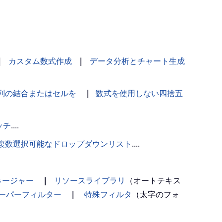
｜
カスタム数式作成
｜
データ分析とチャート生成
列の結合またはセルを
｜
数式を使用しない四捨五
ッチ
....
複数選択可能なドロップダウンリスト
....
ネージャー
｜
リソースライブラリ
（オートテキス
ーパーフィルター
｜
特殊フィルタ
（太字のフォ