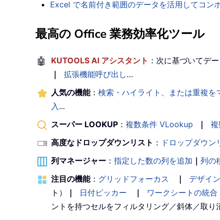
Excel で名前付き範囲のデータを活用してコ
最高の Office 業務効率化ツール
🤖
KUTOOLS AI アシスタント
：次に基づいてデー
｜
拡張機能呼び出し
…
人気の機能
：
検索・ハイライト、または重複を
入
...
スーパー LOOKUP
：
複数条件 VLookup
｜
複
高度なドロップダウンリスト
：
ドロップダウン
列マネージャー
：
指定した数の列を追加
｜
列の
注目の機能
：
グリッドフォーカス
｜
デザイ
ト）
｜
日付ピッカー
｜
ワークシートの統合
ントを持つセルをフィルタリング／斜体／取り