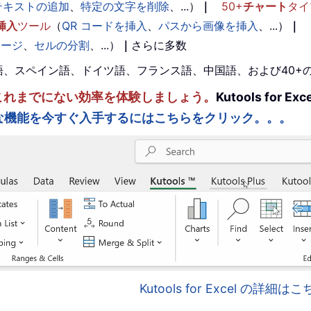
テキストの追加
、
特定の文字を削除
、...）
｜
50+
チャート
タイ
挿入
ツール
（
QR コードを挿入
、
パスから画像を挿入
、...）
｜
マージ
、
セルの分割
、...）
｜
さらに多数
。英語、スペイン語、ドイツ語、フランス語、中国語、および40
ルを強化し、これまでにない効率を体験しましょう。
Kutools fo
な機能を今すぐ入手するにはこちらをクリック。。。
Kutools for Excel の詳細