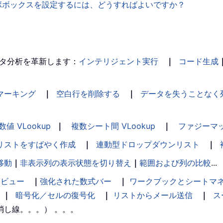
ンボボックスを設定するには、どうすればよいですか？
タ分析を革新します：
インテリジェント実行
｜
コード生成
マーキング
｜
空白行を削除する
｜
データを失うことなく
数値 VLookup
｜
複数シート間 VLookup
｜
ファジーマ
リストをすばやく作成
｜
連動型ドロップダウンリスト
｜
移動
｜
非表示列の表示状態を切り替え
｜
範囲および列の比較
...
ンビュー
｜
強化された数式バー
｜
ワークブックとシートマ
｜
暗号化／セルの復号化
｜
リストからメール送信
｜
ス
消し線。。。） 。。。