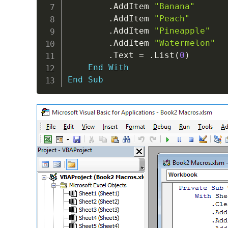
.
AddItem 
"Banana"
.
AddItem 
"Peach"
.
AddItem 
"Pineapple"
.
AddItem 
"Watermelon"
.
Text 
=
.
List
(
0
)
End
With
End
Sub