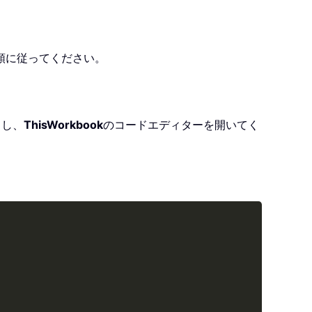
順に従ってください。
クし、
ThisWorkbook
のコードエディターを開いてく
Copy