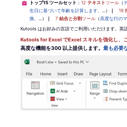
トップ15 ツールセット
：
12
テキスト
ツール
（
生日に基づいて年齢を計算します
、...）
｜
19
換
、...）
｜
7
結合と分割
ツール
（
高度な行の
Kutools はお好みの言語でご利用いただけます
Kutools for Excel でExcel スキ
高度な機能を300 以上提供します。
最も必要