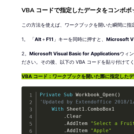
VBA コードで指定したデータをコンボ
この方法を使えば、ワークブックを開いた瞬間に指
1。 「
Alt
＋
F11
」キーを同時に押すと、
Microsoft Vi
2。
Microsoft Visual Basic for Applications
ウィン
ださい。その後、以下の VBA コードを貼り付け
VBA コード：ワークブックを開いた際に指定した
Private
Sub
 Workbook_Open
(
)
'Updated by Extendoffice 2018/1
With
 Sheet1
.
ComboBox1

.
Clear

.
AddItem 
"Select a Frui
.
AddItem 
"Apple"