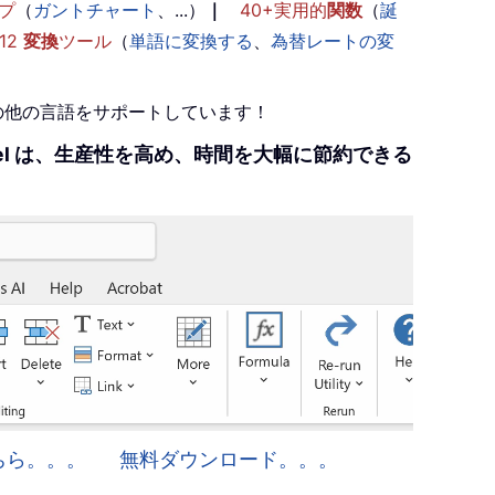
プ
（
ガントチャート
、...）
｜
40+実用的
関数
（
誕
12
変換
ツール
（
単語に変換する
、
為替レートの変
+の他の言語をサポートしています！
r Excel は、生産性を高め、時間を大幅に節約できる
はこちら。。。
無料ダウンロード。。。