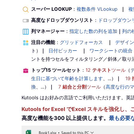
スーパー LOOKUP
：
複数条件 VLookup
｜
複
高度なドロップダウンリスト
：
ドロップダウン
列マネージャー
：
指定した数の列を追加
｜
列の
注目の機能
：
グリッドフォーカス
｜
デザイ
ト）
｜
日付ピッカー
｜
ワークシートの統合
ントを持つセルをフィルタリング／斜体／取り
トップ15 ツールセット
：
12
テキスト
ツール
（
生日に基づいて年齢を計算します
、...）
｜
19
換
、...）
｜
7
結合と分割
ツール
（
高度な行の
Kutools はお好みの言語でご利用いただけます
Kutools for Excel でExcel スキ
高度な機能を300 以上提供します。
最も必要