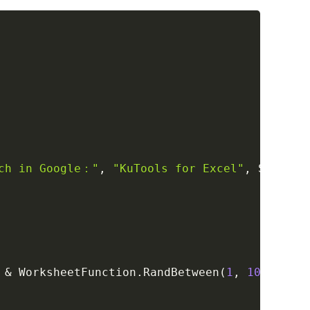
Copy
rch in Google："
,
"KuTools for Excel"
,
 Selecti
&
 WorksheetFunction
.
RandBetween
(
1
,
10000
)