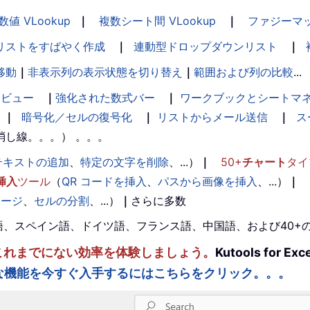
数値 VLookup
｜
複数シート間 VLookup
｜
ファジーマ
リストをすばやく作成
｜
連動型ドロップダウンリスト
｜
移動
｜
非表示列の表示状態を切り替え
｜
範囲および列の比較
...
ンビュー
｜
強化された数式バー
｜
ワークブックとシートマ
｜
暗号化／セルの復号化
｜
リストからメール送信
｜
ス
消し線。。。） 。。。
テキストの追加
、
特定の文字を削除
、...）
｜
50+
チャート
タイ
挿入
ツール
（
QR コードを挿入
、
パスから画像を挿入
、...）
｜
マージ
、
セルの分割
、...）
｜
さらに多数
。英語、スペイン語、ドイツ語、フランス語、中国語、および40
ルを強化し、これまでにない効率を体験しましょう。
Kutools fo
な機能を今すぐ入手するにはこちらをクリック。。。