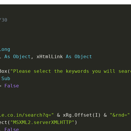
/30
Long
l 
As
Object
,
 xHtmlLink 
As
Object
Box
(
"Please select the keywords you will sea
Sub
=
False
le.co.in/search?q="
&
 xRg
.
Offset
(
I
)
&
"&rnd="
ect
(
"MSXML2.serverXMLHTTP"
)
,
False