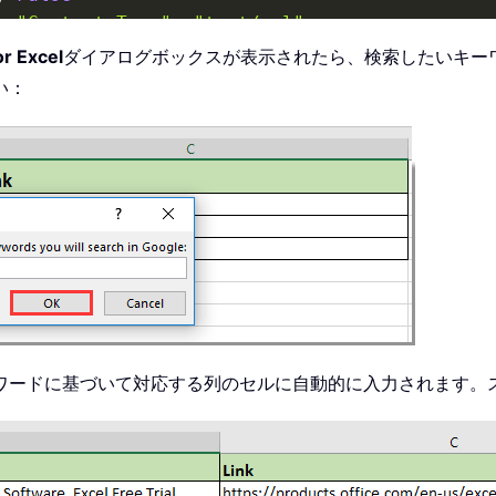
r 
"Content-Type"
,
"text/xml"
r 
"User-Agent"
,
"Mozilla/5.0 (Windows NT 6.1;
or Excel
ダイアログボックスが表示されたら、検索したいキー
い：
t
(
"htmlfile"
)
xmlHttp
.
ResponseText

etelementbyid
(
"rso"
)
.
getelementsbytagname
(
"H3
Link
.
innerHTML
,
"<EM>"
,
""
)
tr
,
"</EM>"
,
""
)
=
 xRtnStr

=
 xHtmlLink
.
href

=
True
ワードに基づいて対応する列のセルに自動的に入力されます。