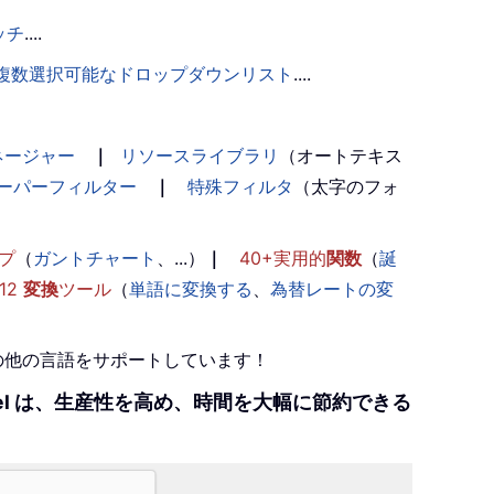
ッチ
....
複数選択可能なドロップダウンリスト
....
ネージャー
｜
リソースライブラリ
（オートテキス
ーパーフィルター
｜
特殊フィルタ
（太字のフォ
プ
（
ガントチャート
、...）
｜
40+実用的
関数
（
誕
12
変換
ツール
（
単語に変換する
、
為替レートの変
+の他の言語をサポートしています！
r Excel は、生産性を高め、時間を大幅に節約できる