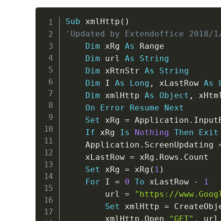
Sub
 xmlHttp
(
)
'Updated by Extendoffice 2018/1
Dim
 xRg 
As
 Range

Dim
 url 
As
String
Dim
 xRtnStr 
As
String
Dim
 I 
As
Long
,
 xLastRow 
As
Dim
 xmlHttp 
As
Object
,
 xHtm
On
Error
Resume
Next
Set
 xRg 
=
 Application
.
Input
If
 xRg 
Is
Nothing
Then
Exit
    Application
.
ScreenUpdating 
    xLastRow 
=
 xRg
.
Rows
.
Count

Set
 xRg 
=
 xRg
(
1
)
For
 I 
=
0
To
 xLastRow 
-
1
        url 
=
"https://www.Goog
Set
 xmlHttp 
=
 CreateObj
        xmlHttp
.
Open 
"GET"
,
 url