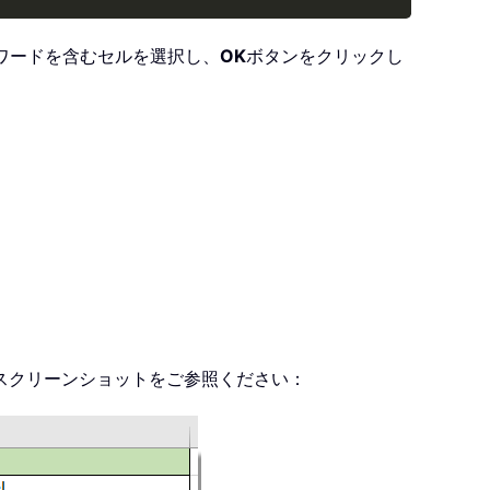
 rv:25.0) Gecko/20100101 Firefox/25.0"
ワードを含むセルを選択し、
OK
ボタンをクリックし
"
)
(
0
)
.
getelementsbytagname
(
"a"
)
(
0
)
スクリーンショットをご参照ください：