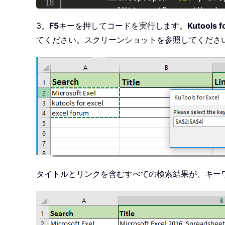
        xmlHttp
.
setRequestHeade
        xmlHttp
.
setRequestHeade
3。
F5
キーを押してコードを実行します。
Kutools f
        xmlHttp
.
send

てください。スクリーンショットを参照してくださ
Set
 xHtml 
=
 CreateObjec
        xHtml
.
body
.
innerHTML 
=
 
Set
 xHtmlLink 
=
 xHtml
.
g
        xRtnStr 
=
 Replace
(
xHtml
        xRtnStr 
=
 Replace
(
xRtnS
        xRg
.
Offset
(
I
,
1
)
.
Value 
        xRg
.
Offset
(
I
,
2
)
.
Value 
Next
    Application
.
ScreenUpdating 
End
Sub
タイトルとリンクを含むすべての検索結果が、キー