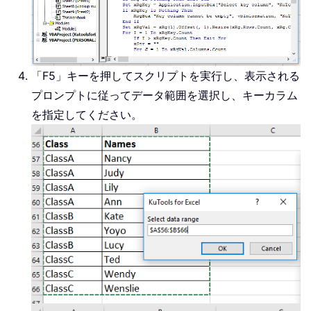
            xDic
(
xRgKey
(
I
)
.
Text
)
=
            xRgKey
(
I
)
.
EntireRow
.
De
            I 
=
 I 
-
1
Else
「
F5
」キーを押してスクリプトを実行し、表示される
            xDic
.
Add xRgKey
(
I
)
.
Tex
プロンプトに従ってデータ範囲を選択し、キーカラム
End
If
を指定してください。
Next
For
 I 
=
1
To
 xRgVal
.
Count

        xRgVal
(
I
)
.
Value 
=
 xDic
(
xRg
Next
End
Sub