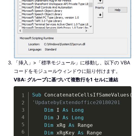
「挿入」>「標準モジュール」に移動し、以下の VBA
コードをモジュールウィンドウに貼り付けます。
VBA: グループに基づいて複数行を1 セルに連結
Copy
Sub
 ConcatenateCellsIfSameValues
(
)
'UpdatebyExtendoffice20180201
Dim
 I 
As
Long
Dim
 J 
As
Long
Dim
 xRg 
As
 Range

Dim
 xRgKey 
As
 Range
