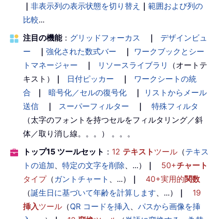
｜
非表示列の表示状態を切り替え
｜
範囲および列の
比較
...
注目の機能
：
グリッドフォーカス
｜
デザインビュ
ー
｜
強化された数式バー
｜
ワークブックとシー
トマネージャー
｜
リソースライブラリ
（オートテ
キスト）
｜
日付ピッカー
｜
ワークシートの統
合
｜
暗号化／セルの復号化
｜
リストからメール
送信
｜
スーパーフィルター
｜
特殊フィルタ
（太字のフォントを持つセルをフィルタリング／斜
体／取り消し線。。。） 。。。
トップ15 ツールセット
：
12
テキスト
ツール
（
テキス
トの追加
、
特定の文字を削除
、...）
｜
50+
チャート
タイプ
（
ガントチャート
、...）
｜
40+実用的
関数
（
誕生日に基づいて年齢を計算します
、...）
｜
19
挿入
ツール
（
QR コードを挿入
、
パスから画像を挿