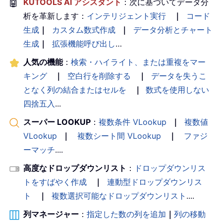
🤖
KUTOOLS AI アシスタント
：次に基づいてデータ分
析を革新します：
インテリジェント実行
｜
コード
生成
｜
カスタム数式作成
｜
データ分析とチャート
生成
｜
拡張機能呼び出し
…
人気の機能
：
検索・ハイライト、または重複をマー
キング
｜
空白行を削除する
｜
データを失うこ
となく列の結合またはセルを
｜
数式を使用しない
四捨五入
...
スーパー LOOKUP
：
複数条件 VLookup
｜
複数値
VLookup
｜
複数シート間 VLookup
｜
ファジ
ーマッチ
....
高度なドロップダウンリスト
：
ドロップダウンリス
トをすばやく作成
｜
連動型ドロップダウンリス
ト
｜
複数選択可能なドロップダウンリスト
....
列マネージャー
：
指定した数の列を追加
｜
列の移動