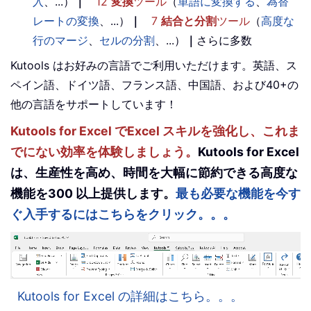
入
、...）
｜
12
変換
ツール
（
単語に変換する
、
為替
レートの変換
、...）
｜
7
結合と分割
ツール
（
高度な
行のマージ
、
セルの分割
、...）
｜
さらに多数
Kutools はお好みの言語でご利用いただけます。英語、ス
ペイン語、ドイツ語、フランス語、中国語、および40+の
他の言語をサポートしています！
Kutools for Excel でExcel スキルを強化し、これま
でにない効率を体験しましょう。
Kutools for Excel
は、生産性を高め、時間を大幅に節約できる高度な
機能を300 以上提供します。
最も必要な機能を今す
ぐ入手するにはこちらをクリック。。。
Kutools for Excel の詳細はこちら。。。