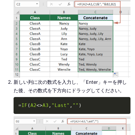
新しい列に次の数式を入力し、「Enter」キーを押し
た後、その数式を下方向にドラッグしてください。
Copy
=
IF
(
A2
<>
A3
,
"Last"
,
""
)