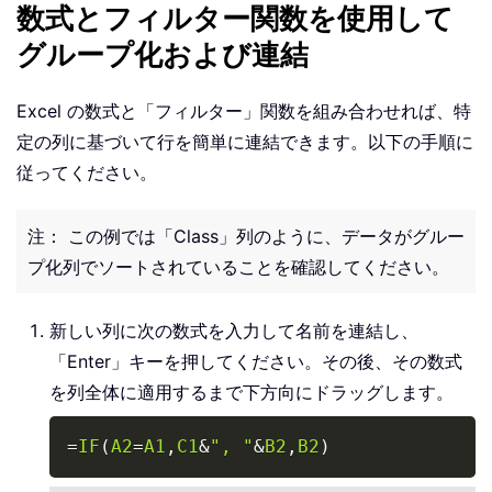
数式とフィルター関数を使用して
グループ化および連結
Excel の数式と「フィルター」関数を組み合わせれば、特
定の列に基づいて行を簡単に連結できます。以下の手順に
従ってください。
注： この例では「Class」列のように、データがグルー
プ化列でソートされていることを確認してください。
新しい列に次の数式を入力して名前を連結し、
「Enter」キーを押してください。その後、その数式
を列全体に適用するまで下方向にドラッグします。
Copy
=
IF
(
A2
=
A1
,
C1
&
", "
&
B2
,
B2
)