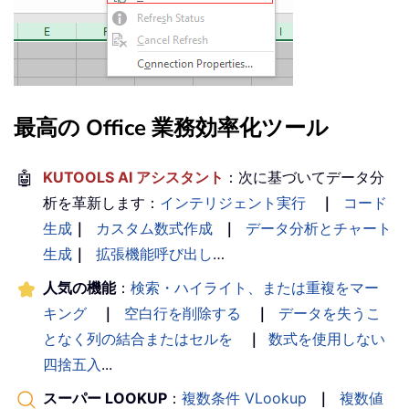
最高の Office 業務効率化ツール
🤖
KUTOOLS AI アシスタント
：次に基づいてデータ分
析を革新します：
インテリジェント実行
｜
コード
生成
｜
カスタム数式作成
｜
データ分析とチャート
生成
｜
拡張機能呼び出し
…
人気の機能
：
検索・ハイライト、または重複をマー
キング
｜
空白行を削除する
｜
データを失うこ
となく列の結合またはセルを
｜
数式を使用しない
四捨五入
...
スーパー LOOKUP
：
複数条件 VLookup
｜
複数値