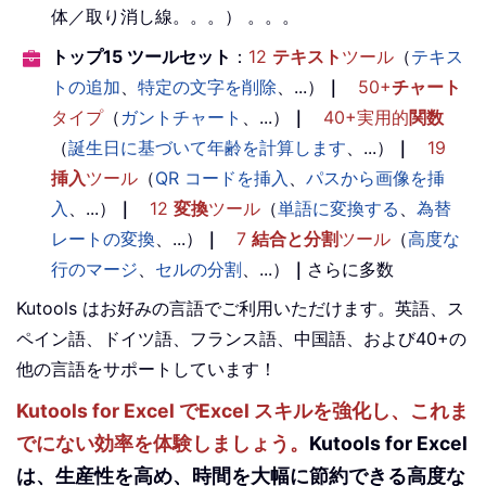
体／取り消し線。。。） 。。。
トップ15 ツールセット
：
12
テキスト
ツール
（
テキス
トの追加
、
特定の文字を削除
、...）
｜
50+
チャート
タイプ
（
ガントチャート
、...）
｜
40+実用的
関数
（
誕生日に基づいて年齢を計算します
、...）
｜
19
挿入
ツール
（
QR コードを挿入
、
パスから画像を挿
入
、...）
｜
12
変換
ツール
（
単語に変換する
、
為替
レートの変換
、...）
｜
7
結合と分割
ツール
（
高度な
行のマージ
、
セルの分割
、...）
｜
さらに多数
Kutools はお好みの言語でご利用いただけます。英語、ス
ペイン語、ドイツ語、フランス語、中国語、および40+の
他の言語をサポートしています！
Kutools for Excel でExcel スキルを強化し、これま
でにない効率を体験しましょう。
Kutools for Excel
は、生産性を高め、時間を大幅に節約できる高度な