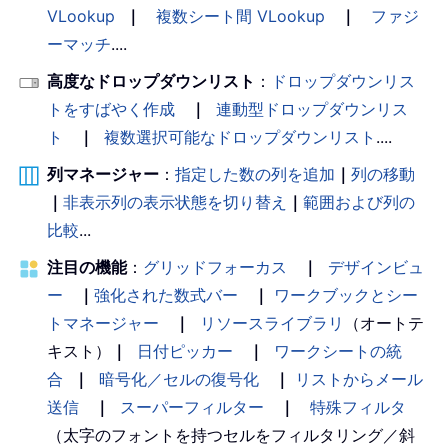
VLookup
｜
複数シート間 VLookup
｜
ファジ
ーマッチ
....
高度なドロップダウンリスト
：
ドロップダウンリス
トをすばやく作成
｜
連動型ドロップダウンリス
ト
｜
複数選択可能なドロップダウンリスト
....
列マネージャー
：
指定した数の列を追加
｜
列の移動
｜
非表示列の表示状態を切り替え
｜
範囲および列の
比較
...
注目の機能
：
グリッドフォーカス
｜
デザインビュ
ー
｜
強化された数式バー
｜
ワークブックとシー
トマネージャー
｜
リソースライブラリ
（オートテ
キスト）
｜
日付ピッカー
｜
ワークシートの統
合
｜
暗号化／セルの復号化
｜
リストからメール
送信
｜
スーパーフィルター
｜
特殊フィルタ
（太字のフォントを持つセルをフィルタリング／斜