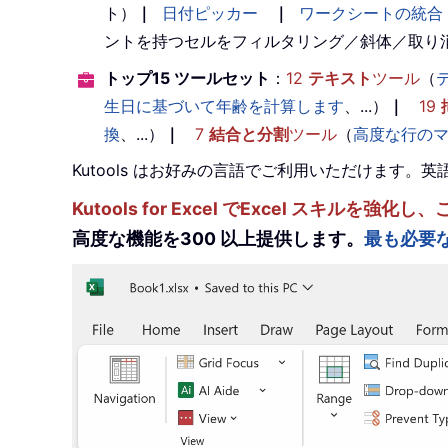
ト）
｜
日付ピッカー
｜
ワークシートの統合
ントを持つセルをフィルタリング／斜体／取り
トップ15 ツールセット
：
12
テキスト
ツール
（
生日に基づいて年齢を計算します
、...）
｜
19
換
、...）
｜
7
結合と分割
ツール
（
高度な行の
Kutools はお好みの言語でご利用いただけます
Kutools for Excel でExcel スキ
高度な機能を300 以上提供します。
最も必要