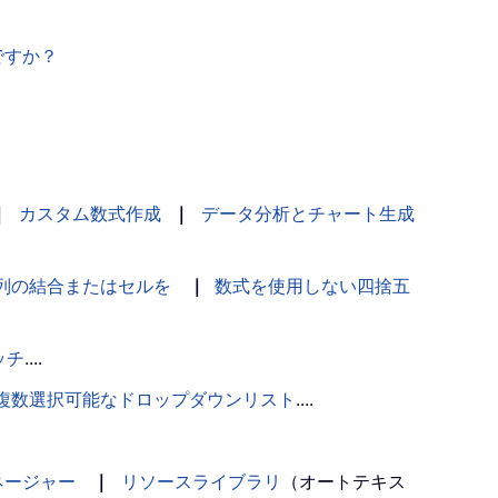
ですか？
｜
カスタム数式作成
｜
データ分析とチャート生成
列の結合またはセルを
｜
数式を使用しない四捨五
ッチ
....
複数選択可能なドロップダウンリスト
....
ネージャー
｜
リソースライブラリ
（オートテキス