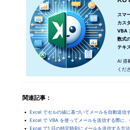
スマ
カス
VBA
数式
テキ
AI 
くだ
関連記事：
Excel でセルの値に基づいてメールを自動送信
Excel で VBA を使ってメールを送信する際
Excel で1 日の特定時刻にメールを送信する方