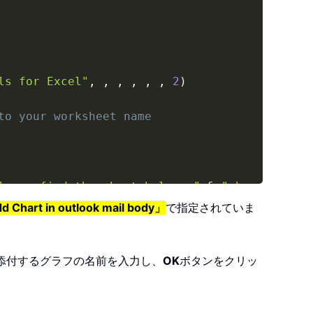
ls for Excel"
,
,
,
,
,
,
2
)
to your worksheet name
lease find the chart below: "
&
"<br> <br> </
nt>"
d Chart in outlook mail body」
で指定されていま
&
 VBA
.
Format
(
VBA
.
Now
(
)
,
"DD_MM_YY_HH_MM_SS"
)
rRev
(
xChartPath
,
"\"
)
+
1
)
&
"""  width=700 h
添付するグラフの名前を入力し、
OK
ボタンをクリッ