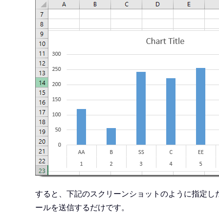
.
Attachments
.
Add xChartP
.
HTMLBody 
=
 xStartMsg 
&
.
Display

End
With
    Kill xChartPath

Set
 xOutMail 
=
Nothing
Set
 xOutApp 
=
Nothing
End
Sub
すると、下記のスクリーンショットのように指定し
ールを送信するだけです。