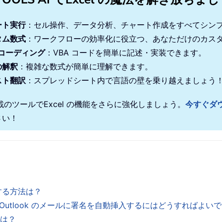
ート実行
：セル操作、データ分析、チャート作成をすべてシン
タム数式
：ワークフローの効率化に役立つ、あなただけのカス
 コーディング
：VBA コードを簡単に記述・実装できます。
の解釈
：複雑な数式が簡単に理解できます。
スト翻訳
：スプレッドシート内で言語の壁を乗り越えましょう
搭載のツールでExcel の機能をさらに強化しましょう。
今すぐダ
さい！
する方法は？
に、Outlook のメールに署名を自動挿入するにはどうすればよい
法は？