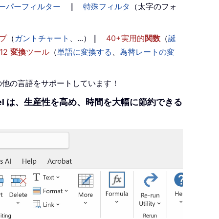
ーパーフィルター
｜
特殊フィルタ
（太字のフォ
プ
（
ガントチャート
、...）
｜
40+実用的
関数
（
誕
12
変換
ツール
（
単語に変換する
、
為替レートの変
+の他の言語をサポートしています！
r Excel は、生産性を高め、時間を大幅に節約できる