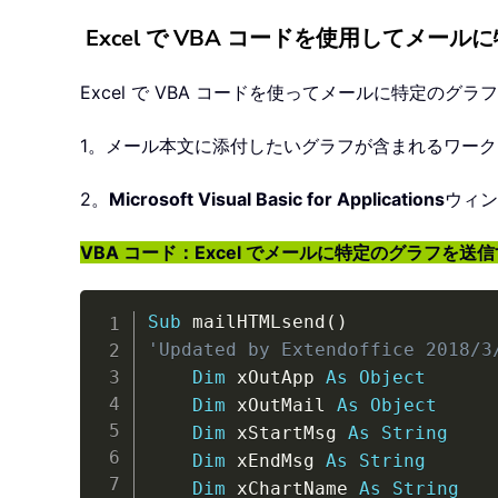
Excel で VBA コードを使用してメー
Excel で VBA コードを使ってメールに特定の
1。メール本文に添付したいグラフが含まれるワー
2。
Microsoft Visual Basic for Applications
ウィン
VBA コード：Excel でメールに特定のグラフを送
Sub
 mailHTMLsend
(
)
'Updated by Extendoffice 2018/3
Dim
 xOutApp 
As
Object
Dim
 xOutMail 
As
Object
Dim
 xStartMsg 
As
String
Dim
 xEndMsg 
As
String
Dim
 xChartName 
As
String