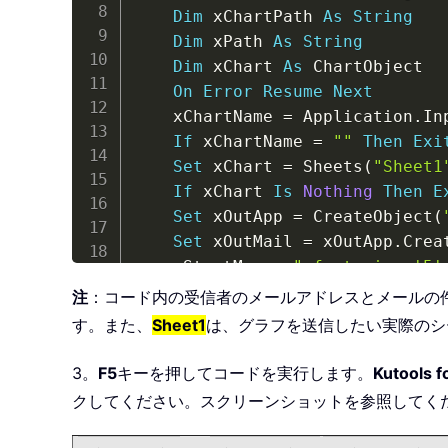
Dim
 xChartPath 
As
String
Dim
 xPath 
As
String
Dim
 xChart 
As
 ChartObject

On
Error
Resume
Next
    xChartName 
=
 Application
.
In
If
 xChartName 
=
""
Then
Exi
Set
 xChart 
=
 Sheets
(
"Sheet1
If
 xChart 
Is
Nothing
Then
E
Set
 xOutApp 
=
 CreateObject
(
Set
 xOutMail 
=
 xOutApp
.
Crea
    xStartMsg 
=
"<font size='5'
    xEndMsg 
=
"<font size='4' c
注
：コード内の受信者のメールアドレスとメールの
    xChartPath 
=
 Application
.
Ac
す。また、
Sheet1
は、グラフを送信したい実際のシ
    xPath 
=
"<p align='Left'><i
    xChart
.
Chart
.
Export xChartPa
3。
F5
キーを押してコードを実行します。
Kutools f
With
 xOutMail

クしてください。スクリーンショットを参照してく
.
To
=
"xrr@163.com"
.
Subject 
=
"Add Chart i