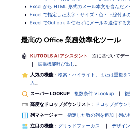
Excel から HTML 形式のメール本文を含ん
Excel で指定した太字・サイズ・色・下線
Excel でOutlook を使わずにメールを送信す
最高の Office 業務効率化ツール
🤖
KUTOOLS AI アシスタント
：次に基づいてデー
｜
拡張機能呼び出し
…
人気の機能
：
検索・ハイライト、または重複を
入
...
スーパー LOOKUP
：
複数条件 VLookup
｜
複
高度なドロップダウンリスト
：
ドロップダウン
列マネージャー
：
指定した数の列を追加
｜
列の
注目の機能
：
グリッドフォーカス
｜
デザイ