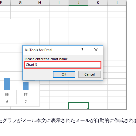
ath

 xPath 
&
 xEndMsg

たグラフがメール本文に表示されたメールが自動的に作成され