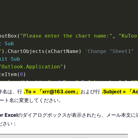
putBox
(
"Please enter the chart name:"
,
"KuToo
t
Sub
"
)
.
ChartObjects
(
xChartName
)
'Change "Sheet1" 
xit
Sub
"Outlook.Application"
)
teItem
(
0
)
 color='black'> Good Day,"
&
"<br> <br>"
&
"P
olor='black'> Many Thanks,"
&
"<br> <br> </fo
件名は、行
.To = 「xrr@163.com」
および行
.Subject = 「Ad
tiveWorkbook
.
Path 
&
"\"
&
 Environ
(
"USERNAME"
)
ート名に変更してください。
mg src="
/
%
20
&
%
20
"cid:"
&
 Mid
(
xChartPath
,
 InSt
th

or Excel
のダイアログボックスが表示されたら、メール本文に
ださい：
n outlook mail body"