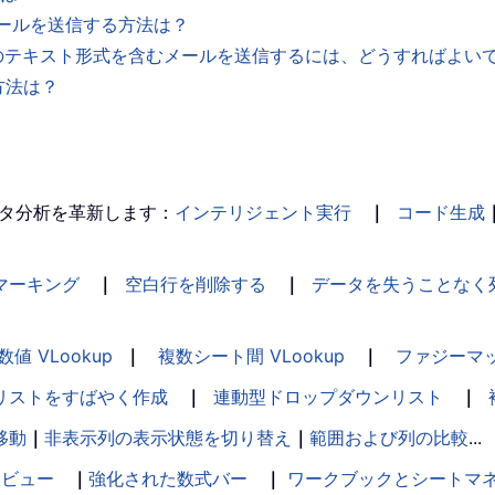
だメールを送信する方法は？
付きのテキスト形式を含むメールを送信するには、どうすればよい
る方法は？
タ分析を革新します：
インテリジェント実行
｜
コード生成
マーキング
｜
空白行を削除する
｜
データを失うことなく
数値 VLookup
｜
複数シート間 VLookup
｜
ファジーマ
リストをすばやく作成
｜
連動型ドロップダウンリスト
｜
移動
｜
非表示列の表示状態を切り替え
｜
範囲および列の比較
...
ンビュー
｜
強化された数式バー
｜
ワークブックとシートマ